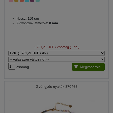
Hossz:
150 cm
A gyöngyök átmérője:
8 mm
1 781,21 HUF
/ csomag (1 db.)
csomag
Megvásárolni
Gyöngyös nyakék 370465