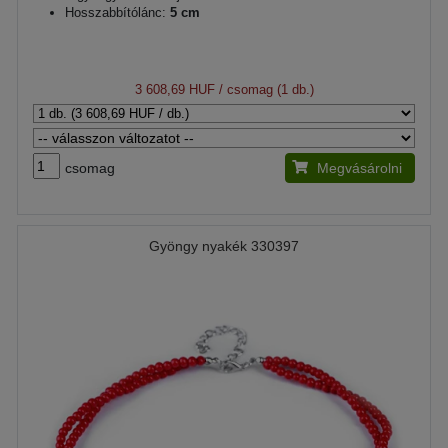
Hosszabbítólánc:
5 cm
3 608,69 HUF
/ csomag (1 db.)
csomag
Megvásárolni
Gyöngy nyakék 330397