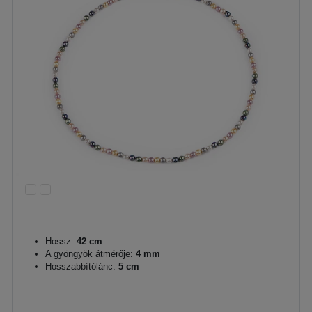
Hossz:
42 cm
A gyöngyök átmérője:
4 mm
Hosszabbítólánc:
5 cm