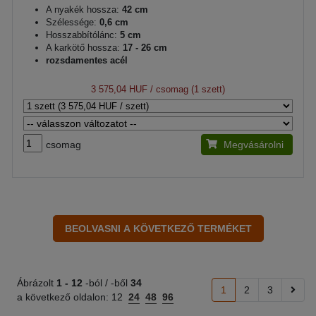
A nyakék hossza:
42 cm
Szélessége:
0,6 cm
Hosszabbítólánc:
5 cm
A karkötő hossza:
17 - 26 cm
rozsdamentes acél
3 575,04 HUF
/ csomag (1 szett)
csomag
Megvásárolni
Ábrázolt
1 -
12
-ból / -ből
34
1
2
3
a következő oldalon:
12
24
48
96