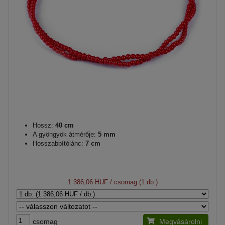
Hossz:
40 cm
A gyöngyök átmérője:
5 mm
Hosszabbítólánc:
7 cm
1 386,06 HUF
/ csomag (1 db.)
csomag
Megvásárolni