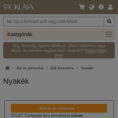
Nyelv
Fő
Beje
/
ajánlat
Pénznem
Kateg
Kategóriák
Cég, társaság, egyéni vállalkozó, állami intézmény vagy
iskola, és szeretne nagyker áron vásárolni?
Regisztráljon
most
Bál és jelmezbál
Báli bizsutéria
Nyakék
Nyakék
Szűrés és rendezés
ÖTLET: Tüntessék fel a termékeket
színek,