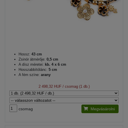
Hossz:
43 cm
Zsinór átmérője:
0,5 cm
A dísz méretei:
kb. 4 x 6 cm
Hosszabbítólánc:
5 cm
A fém színe:
arany
2 498,32 HUF
/ csomag (1 db.)
csomag
Megvásárolni