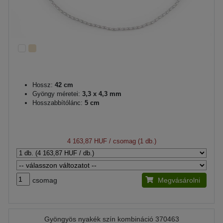
Hossz:
42 cm
Gyöngy méretei:
3,3 x 4,3 mm
Hosszabbítólánc:
5 cm
4 163,87 HUF
/ csomag (1 db.)
csomag
Megvásárolni
Gyöngyös nyakék szín kombináció 370463