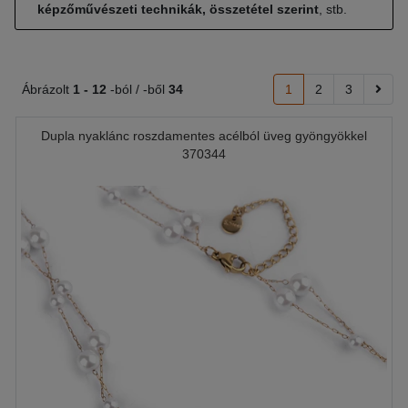
képzőművészeti technikák, összetétel szerint
, stb.
Ábrázolt
1 -
12
-ból / -ből
34
1
2
3
Dupla nyaklánc roszdamentes acélból üveg gyöngyökkel
370344