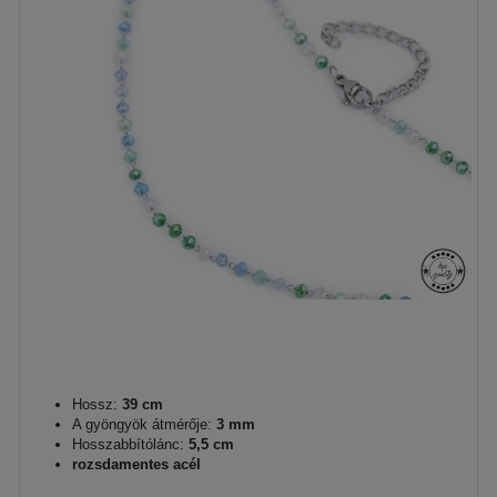
Hossz:
39 cm
A gyöngyök átmérője:
3 mm
Hosszabbítólánc:
5,5 cm
rozsdamentes acél