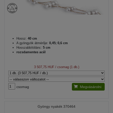
Hossz:
40 cm
A gyöngyök átmérője:
0,45; 0,6 cm
Hosszabbítólánc:
5 cm
rozsdamentes acél
3 507,75 HUF
/ csomag (1 db.)
csomag
Megvásárolni
Gyöngy nyakék 370464