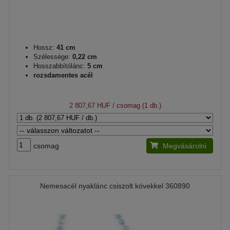
Hossz:
41 cm
Szélessége:
0,22 cm
Hosszabbítólánc:
5 cm
rozsdamentes acél
2 807,67 HUF
/ csomag (1 db.)
csomag
Megvásárolni
Nemesacél nyaklánc csiszolt kövekkel 360890