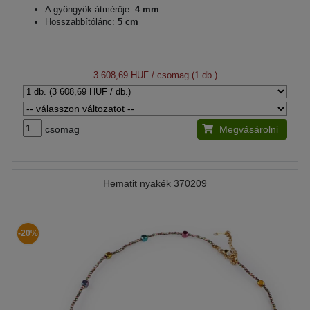
A gyöngyök átmérője:
4 mm
Hosszabbítólánc:
5 cm
3 608,69 HUF
/ csomag (1 db.)
csomag
Megvásárolni
Hematit nyakék 370209
-20%