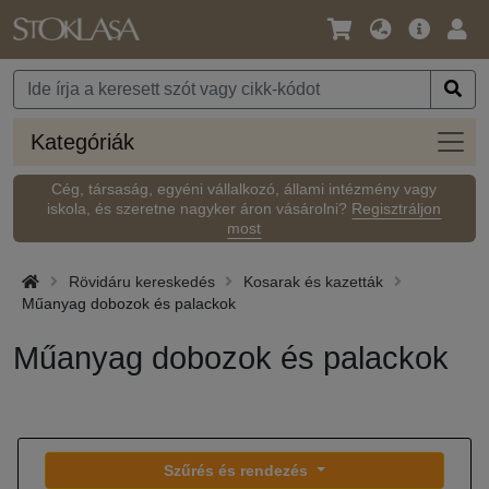
Nyelv
Fő
Beje
/
ajánlat
Pénznem
Kateg
Kategóriák
Cég, társaság, egyéni vállalkozó, állami intézmény vagy
iskola, és szeretne nagyker áron vásárolni?
Regisztráljon
most
Rövidáru kereskedés
Kosarak és kazetták
Műanyag dobozok és palackok
Műanyag dobozok és palackok
Szűrés és rendezés