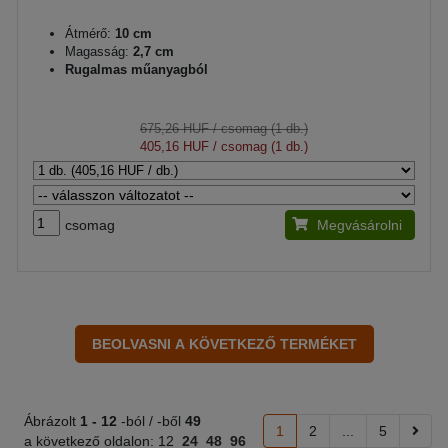
Átmérő:
10 cm
Magasság:
2,7 cm
Rugalmas műanyagból
675,26 HUF
/ csomag (1 db.)
405,16 HUF
/ csomag (1 db.)
csomag
Megvásárolni
Ábrázolt
1 -
12
-ból / -ből
49
1
2
...
5
a következő oldalon:
12
24
48
96