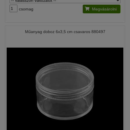
csomag
Megvásárolni
Műanyag doboz 6x3,5 cm csavaros 880497