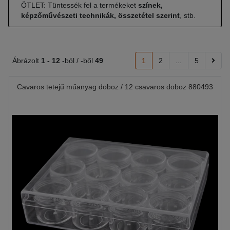
ÖTLET: Tüntessék fel a termékeket
színek,
képzőművészeti technikák, összetétel szerint
, stb.
Ábrázolt
1 -
12
-ból / -ből
49
1
2
...
5
Cavaros tetejű műanyag doboz / 12 csavaros doboz 880493