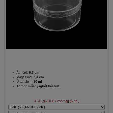
Átmérő:
6,8 cm
Magasság:
3,4 cm
Űrtartalom:
90 ml
Tömör műanyagból készült
3 315,96 HUF
/ csomag (6 db.)