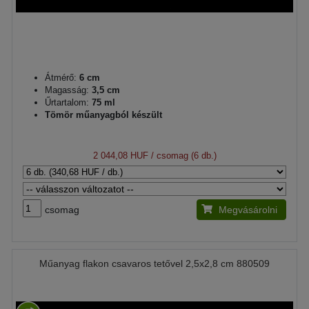
Átmérő:
6 cm
Magasság:
3,5 cm
Űrtartalom:
75 ml
Tömör műanyagból készült
2 044,08 HUF
/ csomag (6 db.)
csomag
Megvásárolni
Műanyag flakon csavaros tetővel 2,5x2,8 cm 880509