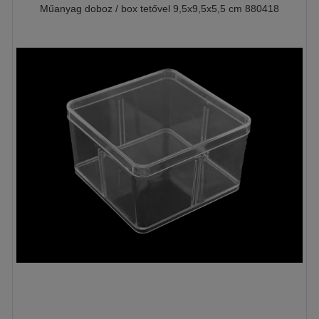
Műanyag doboz / box tetővel 9,5x9,5x5,5 cm 880418