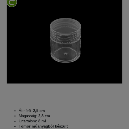
Átmérő:
2,5 cm
Magasság:
2,8 cm
Űrtartalom:
8 ml
Tömör műanyagból készült