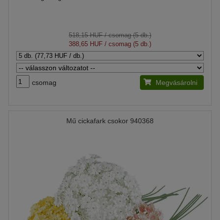
518,15 HUF
/ csomag (5 db.)
388,65 HUF
/ csomag (5 db.)
csomag
Megvásárolni
Mű cickafark csokor 940368