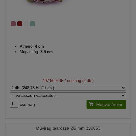
Átmérő:
4 cm
Magasság:
3,5 cm
497,56 HUF
/ csomag (2 db.)
csomag
Megvásárolni
Művirág tearózsa Ø5 mm 390653