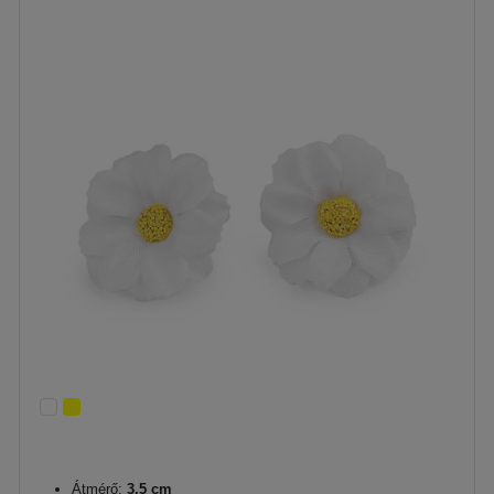
Átmérő:
3,5 cm