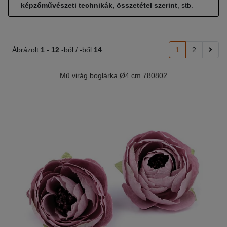
képzőművészeti technikák, összetétel szerint
, stb.
Ábrázolt
1 -
12
-ból / -ből
14
1
2
Mű virág boglárka Ø4 cm 780802