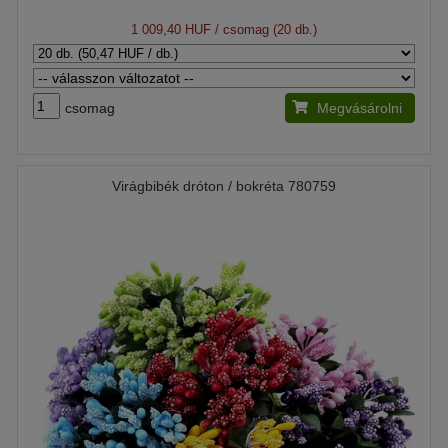
1 009,40 HUF
/ csomag (20 db.)
csomag
Megvásárolni
Virágbibék dróton / bokréta 780759