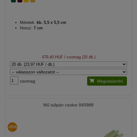
Méretek:
kb. 5,5 x 5,5 cm
Hossz:
7 cm
479,40 HUF
/ csomag (20 db.)
csomag
Megvásárolni
Mű tulipán csokor 840988
-25%