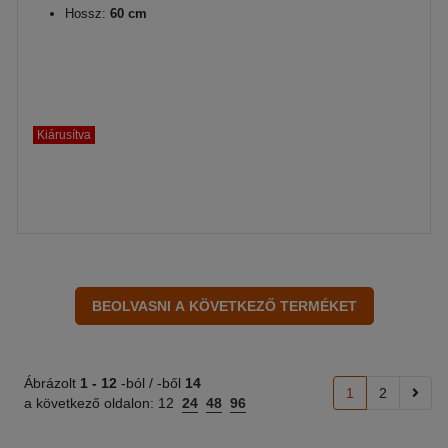
Hossz:
60 cm
Kiárusítva
Ábrázolt
1 -
12
-ból / -ből
14
1
2
a következő oldalon:
12
24
48
96