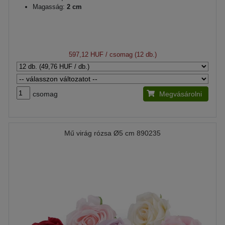
Magasság:
2 cm
597,12 HUF
/ csomag (12 db.)
csomag
Megvásárolni
Mű virág rózsa Ø5 cm 890235