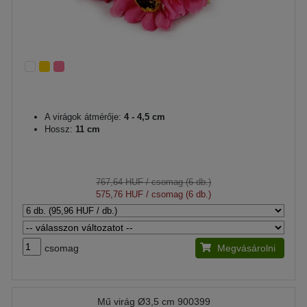
A virágok átmérője:
4 - 4,5 cm
Hossz:
11 cm
767,64 HUF
/ csomag (6 db.)
575,76 HUF
/ csomag (6 db.)
csomag
Megvásárolni
Mű virág Ø3,5 cm 900399