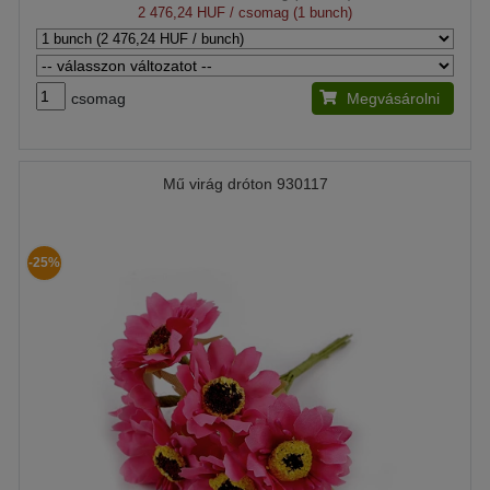
2 476,24 HUF
/ csomag (1 bunch)
csomag
Megvásárolni
Mű virág dróton 930117
-25%