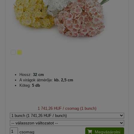
Hossz:
32 cm
A virágok átmérője:
kb. 2,5 cm
Köteg:
5 db
1 741,26 HUF
/ csomag (1 bunch)
csomag
Megvásárolni