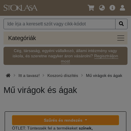
Nyelv
Fő
Beje
/
ajánlat
Pénznem
Kateg
Kategóriák
Cég, társaság, egyéni vállalkozó, állami intézmény vagy
iskola, és szeretne nagyker áron vásárolni?
Regisztráljon
most
Itt a tavasz!
Koszorú díszítés
Mű virágok és ágak
Mű virágok és ágak
Szűrés és rendezés
ÖTLET: Tüntessék fel a termékeket
színek,