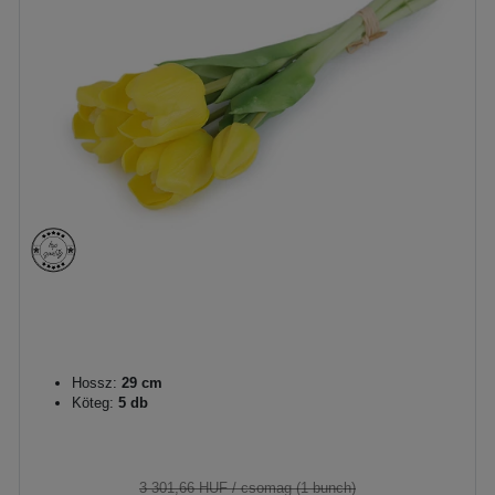
Hossz:
29 cm
Köteg:
5 db
3 301,66 HUF
/ csomag (1 bunch)