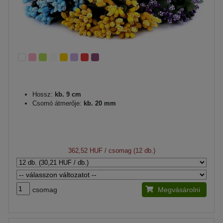
Hossz:
kb. 9 cm
Csomó átmerője:
kb. 20 mm
362,52 HUF
/ csomag (12 db.)
csomag
Megvásárolni