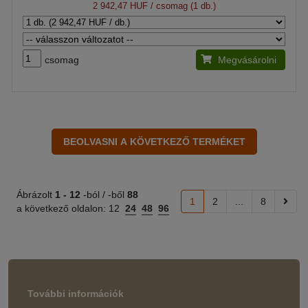
2 942,47 HUF
/ csomag (1 db.)
csomag
Megvásárolni
Ábrázolt
1 -
12
-ból / -ből
88
1
2
...
8
a következő oldalon:
12
24
48
96
További információk