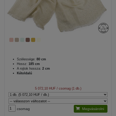
Szélessége:
80 cm
Hossz:
185 cm
A rojtok hossza:
2 cm
Kétoldalú
5 072,10 HUF
/ csomag (1 db.)
csomag
Megvásárolni