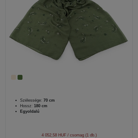
Szélessége:
70 cm
Hossz:
180 cm
Egyoldalú
4 052,58 HUF
/ csomag (1 db.)