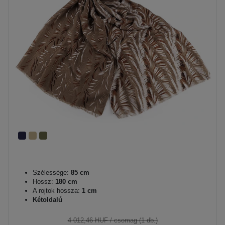
Szélessége:
85 cm
Hossz:
180 cm
A rojtok hossza:
1 cm
Kétoldalú
4 012,46 HUF
/ csomag (1 db.)