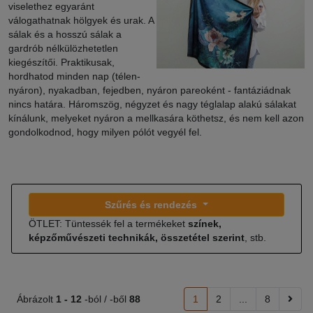
viselethez egyaránt
válogathatnak hölgyek és urak. A
sálak és a hosszú sálak a
gardrób nélkülözhetetlen
kiegészítői. Praktikusak,
hordhatod minden nap (télen-
nyáron), nyakadban, fejedben, nyáron pareoként - fantáziádnak
nincs határa. Háromszög, négyzet és nagy téglalap alakú sálakat
kínálunk, melyeket nyáron a mellkasára köthetsz, és nem kell azon
gondolkodnod, hogy milyen pólót vegyél fel.
Szűrés és rendezés
ÖTLET: Tüntessék fel a termékeket
színek,
képzőművészeti technikák, összetétel szerint
, stb.
Ábrázolt
1 -
12
-ból / -ből
88
1
2
...
8