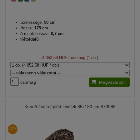
Szélessége:
90 cm
Hossz:
175 cm
A rojtok hossza:
0,7 cm
Kétoldalú
4 052,58 HUF
/ csomag (1 db.)
csomag
Megvásárolni
Kendő / sála / pléd levélek 85x180 cm 870986
-27%