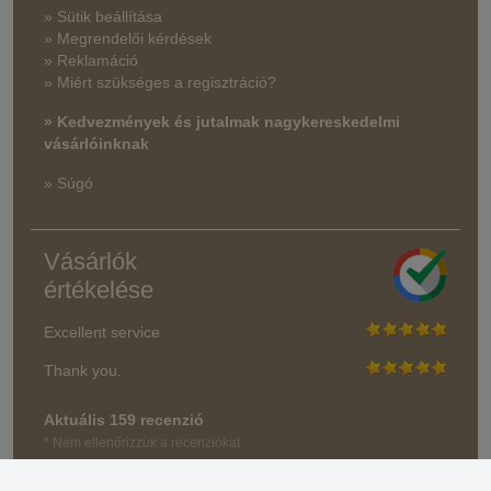
» Sütik beállítása
» Megrendelői kérdések
» Reklamáció
» Miért szükséges a regisztráció?
» Kedvezmények és jutalmak nagykereskedelmi
vásárlóinknak
» Súgó
Vásárlók
értékelése
Excellent service
Thank you.
Aktuális 159 recenzió
* Nem ellenőrizzük a recenziókat