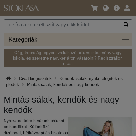
Nyelv
Fő
Beje
/
ajánlat
Pénznem
Kateg
Kategóriák
Cég, társaság, egyéni vállalkozó, állami intézmény vagy
iskola, és szeretne nagyker áron vásárolni?
Regisztráljon
most
Divat kiegészítők
Kendők, sálak, nyakmelegítők és
plédek
Mintás sálak, kendők és nagy kendők
Mintás sálak, kendők és nagy
kendők
Nyárra és télre kínálunk sálakat
és kendőket. Különböző
dizájnnal, hétköznapi és hivatalos