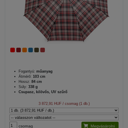
Fogantyú:
műanyag
Átmérő:
103 cm
Hossz:
84 cm
Súly:
338 g
Csupasz, kilövős, UV szűrő
3 872,91 HUF
/ csomag (1 db.)
csomag
Megvásárolni