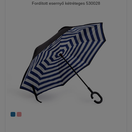
Fordított esernyő kétréteges 530028