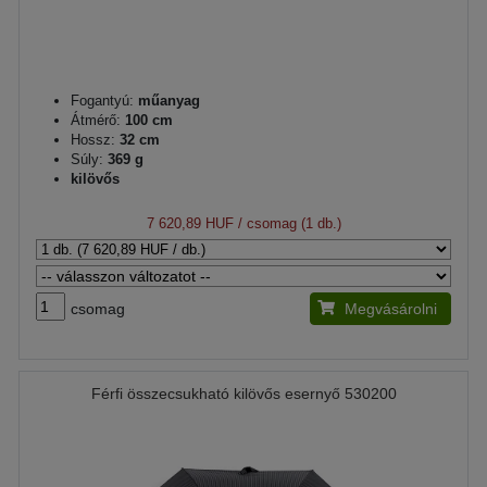
Fogantyú:
műanyag
Átmérő:
100 cm
Hossz:
32 cm
Súly:
369 g
kilövős
7 620,89 HUF
/ csomag (1 db.)
csomag
Megvásárolni
Férfi összecsukható kilövős esernyő 530200