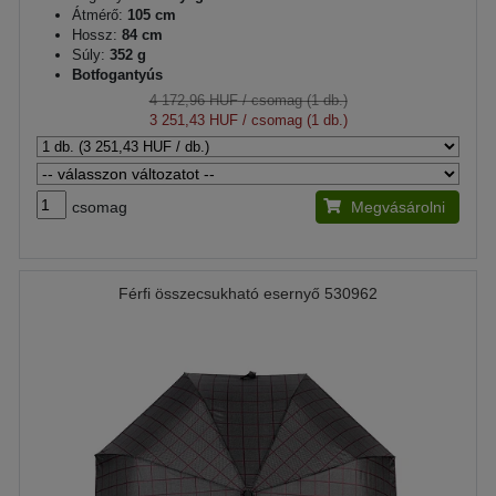
Átmérő:
105 cm
Hossz:
84 cm
Súly:
352 g
Botfogantyús
4 172,96 HUF
/ csomag (1 db.)
3 251,43 HUF
/ csomag (1 db.)
csomag
Megvásárolni
Férfi összecsukható esernyő 530962