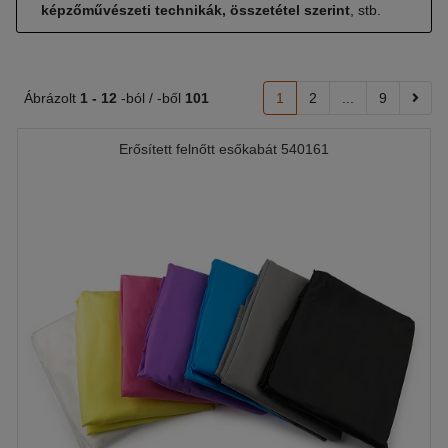
képzőművészeti technikák, összetétel szerint
, stb.
Ábrázolt
1 -
12
-ból / -ből
101
1
2
...
9
Erősített felnőtt esőkabát 540161