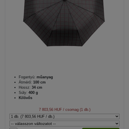
Fogantyú:
műanyag
Átmérő:
100 cm
Hossz:
34 cm
Súly:
400 g
Kilövős
7 803,56 HUF
/ csomag (1 db.)