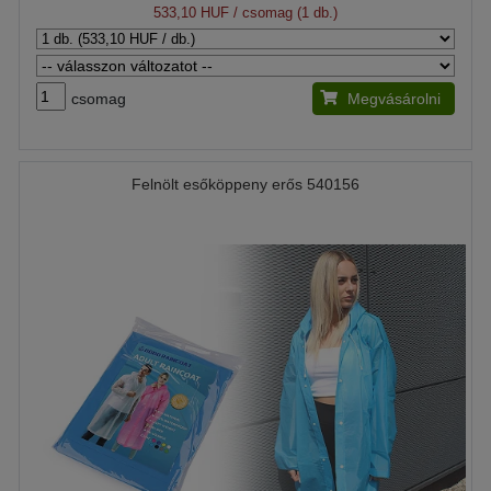
533,10 HUF
/ csomag (1 db.)
csomag
Megvásárolni
Felnölt esőköppeny erős 540156