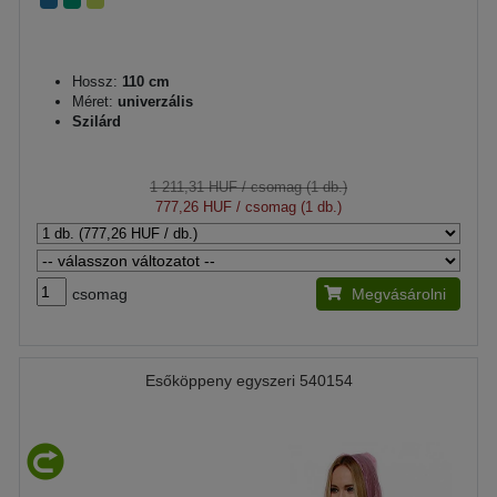
Hossz:
110 cm
Méret:
univerzális
Szilárd
1 211,31 HUF
/ csomag (1 db.)
777,26 HUF
/ csomag (1 db.)
csomag
Megvásárolni
Esőköppeny egyszeri 540154