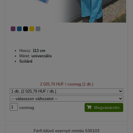
Hossz:
113 cm
Méret:
univerzális
Szilárd
2 025,79 HUF
/ csomag (1 db.)
csomag
Megvásárolni
Férfi kilüvő esernyő mintás 530103