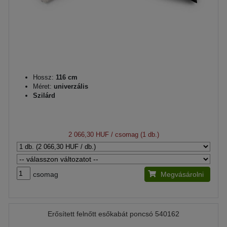
Hossz:
116 cm
Méret:
univerzális
Szilárd
2 066,30 HUF
/ csomag (1 db.)
csomag
Megvásárolni
Erősített felnőtt esőkabát poncsó 540162