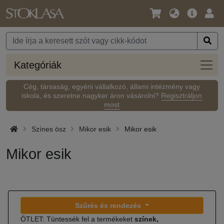
Nyelv
Fő
Beje
/
ajánlat
Pénznem
Kateg
Kategóriák
Cég, társaság, egyéni vállalkozó, állami intézmény vagy
iskola, és szeretne nagyker áron vásárolni?
Regisztráljon
most
Színes ösz
Mikor esik
Mikor esik
Mikor esik
Szűrés és rendezés
ÖTLET: Tüntessék fel a termékeket
színek,