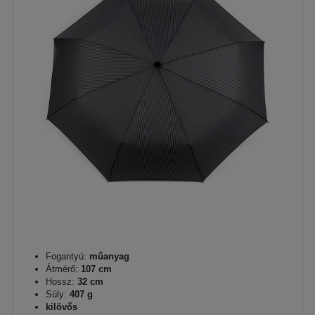
Fogantyú:
műanyag
Átmérő:
107 cm
Hossz:
32 cm
Súly:
407 g
kilövős