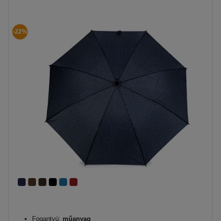
-22%
Fogantyú:
műanyag