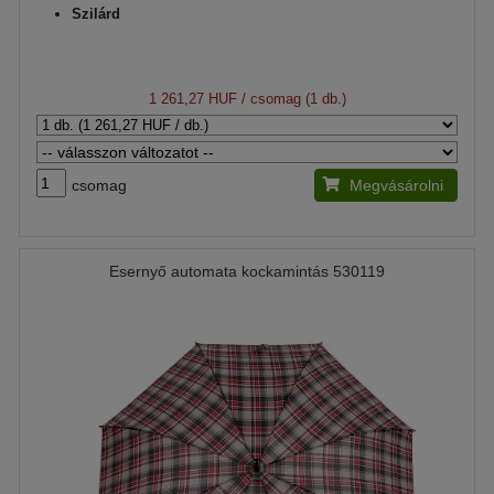
Szilárd
1 261,27 HUF
/ csomag (1 db.)
csomag
Megvásárolni
Esernyő automata kockamintás 530119