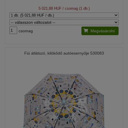
5 021,88 HUF
/ csomag (1 db.)
csomag
Megvásárolni
Fiú átlátszó, kilökődő autóesernyője 530083