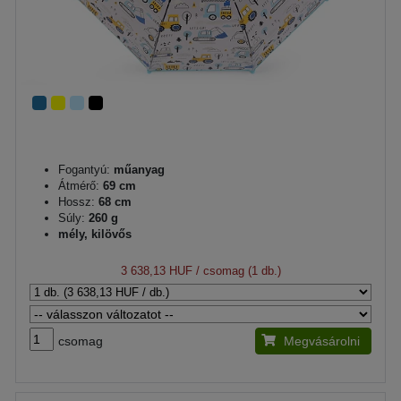
Fogantyú:
műanyag
Átmérő:
69 cm
Hossz:
68 cm
Súly:
260 g
mély, kilövős
3 638,13 HUF
/ csomag (1 db.)
csomag
Megvásárolni