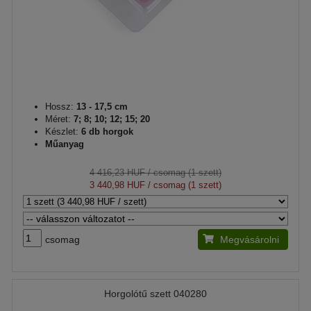
Hossz:
13 - 17,5 cm
Méret:
7; 8; 10; 12; 15; 20
Készlet:
6 db horgok
Műanyag
4 416,23 HUF
/ csomag (1 szett)
3 440,98 HUF
/ csomag (1 szett)
csomag
Megvásárolni
Horgolótű szett 040280