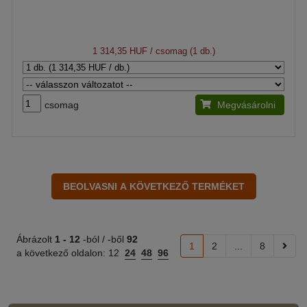
1 314,35 HUF
/ csomag (1 db.)
csomag
Megvásárolni
Ábrázolt
1 -
12
-ból / -ből
92
1
2
...
8
a következő oldalon:
12
24
48
96