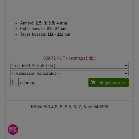
Átmérő:
2,5; 3; 3,5; 4 mm
Kábel hossza:
83 - 84 cm
Teljes hossza:
111 - 112 cm
639,72 HUF
/ csomag (1 db.)
csomag
Megvásárolni
Körkötőtű 4,5; 5; 5,5; 6; 7; 8-as 040209