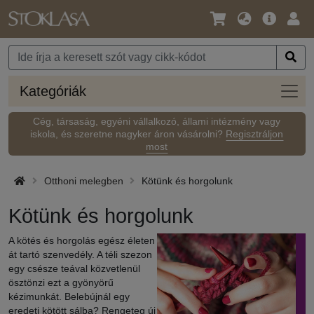
Nyelv
Fő
Beje
/
ajánlat
Pénznem
Kateg
Kategóriák
Cég, társaság, egyéni vállalkozó, állami intézmény vagy
iskola, és szeretne nagyker áron vásárolni?
Regisztráljon
most
Otthoni melegben
Kötünk és horgolunk
Kötünk és horgolunk
A kötés és horgolás egész életen
át tartó szenvedély. A téli szezon
egy csésze teával közvetlenül
ösztönzi ezt a gyönyörű
kézimunkát. Belebújnál egy
eredeti kötött sálba? Rengeteg új