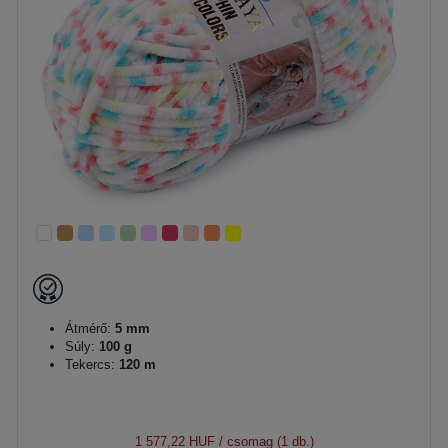
Átmérő:
5 mm
Súly:
100 g
Tekercs:
120 m
1 577,22 HUF
/ csomag (1 db.)