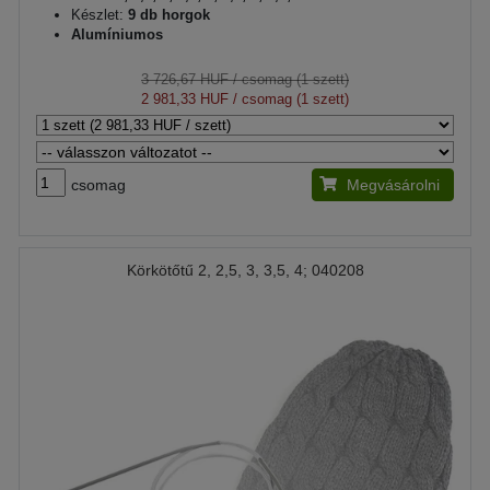
Készlet:
9 db horgok
Alumíniumos
3 726,67 HUF
/ csomag (1 szett)
2 981,33 HUF
/ csomag (1 szett)
csomag
Megvásárolni
Körkötőtű 2, 2,5, 3, 3,5, 4; 040208