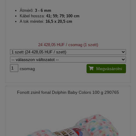
Átmérő:
3 - 6 mm
Kábel hossza:
41; 59; 79; 100 cm
A tok méretei:
16,5 x 20,5 cm
24 428,05 HUF
/ csomag (1 szett)
csomag
Megvásárolni
Fonott zsinil fonal Dolphin Baby Colors 100 g 290765