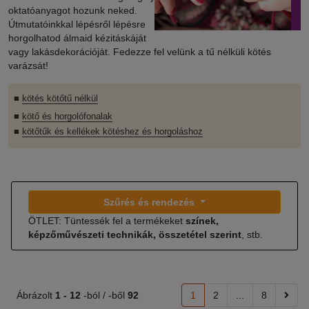
oktatóanyagot hozunk neked.
Útmutatóinkkal lépésről lépésre
horgolhatod álmaid kézitáskáját
vagy lakásdekorációját. Fedezze fel velünk a tű nélküli kötés
varázsát!
■
kötés kötőtű nélkül
■
kötő és horgolófonalak
■
kötőtűk és kellékek kötéshez és horgoláshoz
Szűrés és rendezés
ÖTLET: Tüntessék fel a termékeket
színek,
képzőművészeti technikák, összetétel szerint
, stb.
Ábrázolt
1 -
12
-ból / -ből
92
1
2
...
8