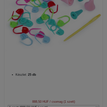
Készlet:
25 db
888,50 HUF
/ csomag (1 szett)