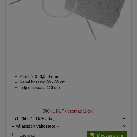
Átmérő:
3; 3,5; 4 mm
Kábel hossza:
80 - 83 cm
Teljes hossza:
110 cm
586,41 HUF
/ csomag (1 db.)
csomag
Megvásárolni