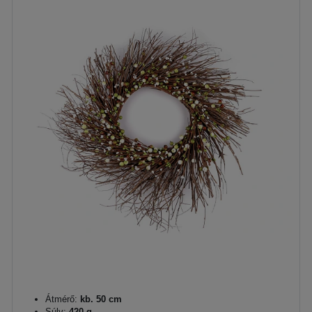
Átmérő:
kb. 50 cm
Súly:
420 g