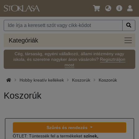
Nyelv
Fő
Beje
/
ajánlat
Pénznem
Kateg
Kategóriák
Cég, társaság, egyéni vállalkozó, állami intézmény vagy
iskola, és szeretne nagyker áron vásárolni?
Regisztráljon
most
Hobby kreatív kellékek
Koszorúk
Koszorúk
Koszorúk
Szűrés és rendezés
ÖTLET: Tüntessék fel a termékeket
színek,