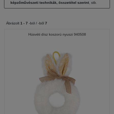
képzőművészeti technikák, összetétel szerint
, stb.
Ábrázolt
1 -
7
-ból / -ből
7
Húsvéti dísz koszorú nyuszi 940508