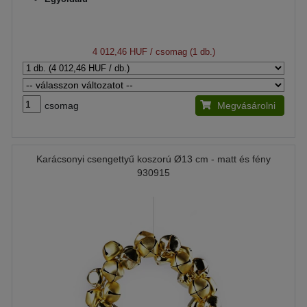
4 012,46 HUF
/ csomag (1 db.)
csomag
Megvásárolni
Karácsonyi csengettyű koszorú Ø13 cm - matt és fény
930915