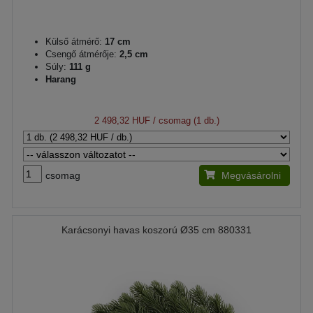
Külső átmérő:
17 cm
Csengő átmérője:
2,5 cm
Súly:
111 g
Harang
2 498,32 HUF
/ csomag (1 db.)
csomag
Megvásárolni
Karácsonyi havas koszorú Ø35 cm 880331