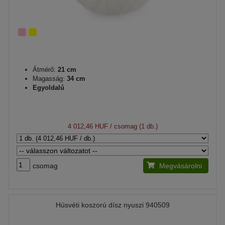
Átmérő:
21 cm
Magasság:
34 cm
Egyoldalú
4 012,46 HUF
/ csomag (1 db.)
csomag
Megvásárolni
Húsvéti koszorú dísz nyuszi 940509