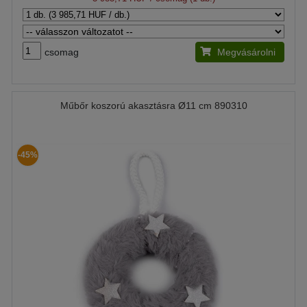
csomag
Megvásárolni
Műbőr koszorú akasztásra Ø11 cm 890310
-45%