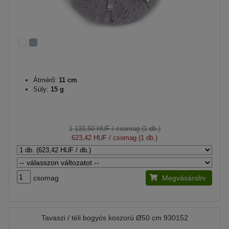
Átmérő:
11 cm
Súly:
15 g
1 133,50 HUF
/ csomag (1 db.)
623,42 HUF
/ csomag (1 db.)
csomag
Megvásárolni
Tavaszi / téli bogyós koszorú Ø50 cm 930152