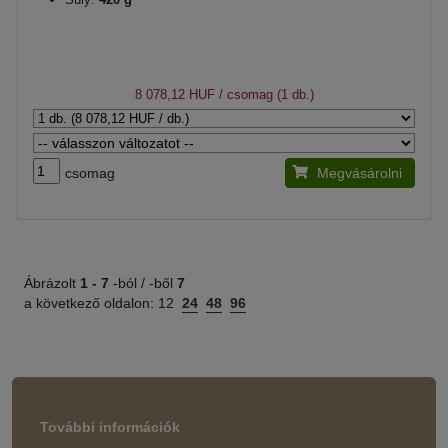
8 078,12 HUF
/ csomag (1 db.)
csomag
Megvásárolni
Ábrázolt
1 -
7
-ból / -ből
7
a következő oldalon:
12
24
48
96
További információk