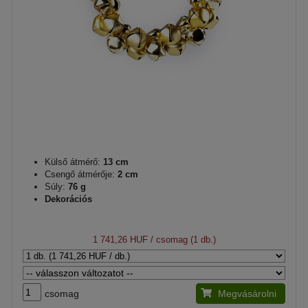
Külső átmérő:
13 cm
Csengő átmérője:
2 cm
Súly:
76 g
Dekorációs
1 741,26 HUF
/ csomag (1 db.)
csomag
Megvásárolni