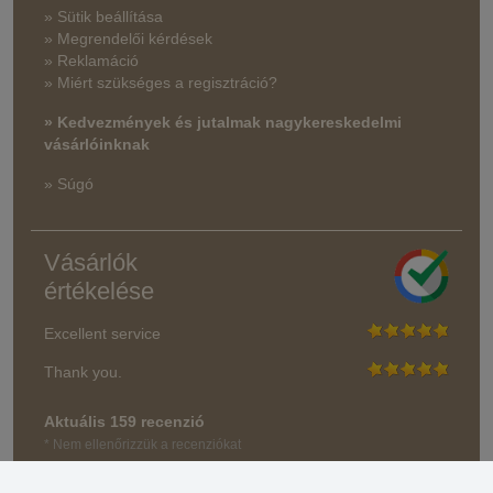
» Sütik beállítása
» Megrendelői kérdések
» Reklamáció
» Miért szükséges a regisztráció?
» Kedvezmények és jutalmak nagykereskedelmi
vásárlóinknak
» Súgó
Vásárlók
értékelése
Excellent service
Thank you.
Aktuális 159 recenzió
* Nem ellenőrizzük a recenziókat