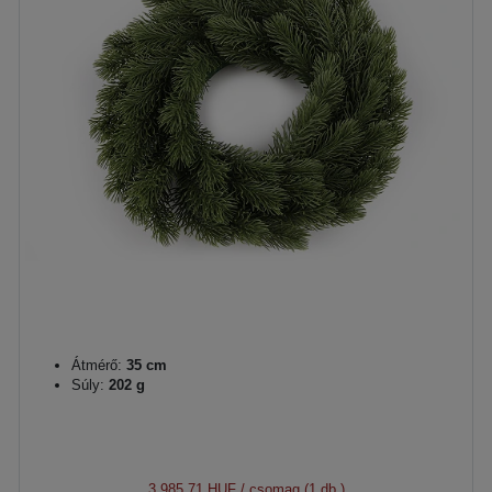
Átmérő:
35 cm
Súly:
202 g
3 985,71 HUF
/ csomag (1 db.)