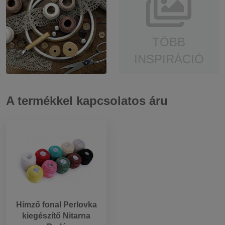
TÖBB
INSPIRÁCIÓ
A termékkel kapcsolatos áru
Hímző fonal Perlovka
kiegészítő Nitarna