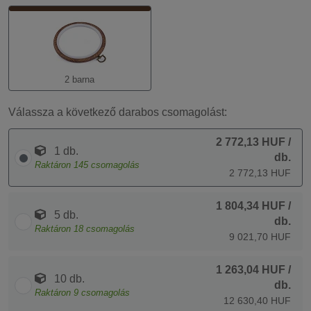
2 barna
Válassza a következő darabos csomagolást:
2 772,13 HUF
/
1 db.
db.
Raktáron
145
csomagolás
2 772,13 HUF
1 804,34 HUF
/
5 db.
db.
Raktáron
18
csomagolás
9 021,70 HUF
1 263,04 HUF
/
10 db.
db.
Raktáron
9
csomagolás
12 630,40 HUF