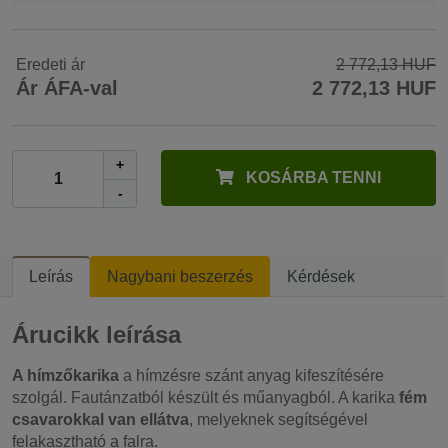
Eredeti ár
2 772,13 HUF
Ár ÁFA-val
2 772,13 HUF
+
KOSÁRBA TENNI
-
Leírás
Nagybani beszerzés
Kérdések
Árucikk leírása
A hímzőkarika
a hímzésre szánt anyag kifeszítésére
szolgál. Fautánzatból készült és műanyagból. A karika
fém
csavarokkal van ellátva
, melyeknek segítségével
felakasztható a falra.