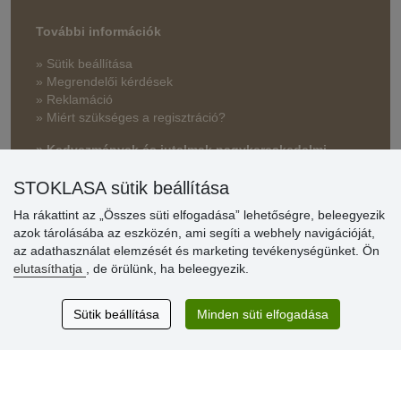
További információk
» Sütik beállítása
» Megrendelői kérdések
» Reklamáció
» Miért szükséges a regisztráció?
» Kedvezmények és jutalmak nagykereskedelmi
vásárlóinknak
STOKLASA sütik beállítása
» Súgó
Ha rákattint az „Összes süti elfogadása” lehetőségre, beleegyezik
azok tárolásába az eszközén, ami segíti a webhely navigációját,
az adathasználat elemzését és marketing tevékenységünket. Ön
Vásárlók
elutasíthatja
, de örülünk, ha beleegyezik.
értékelése
Sütik beállítása
Minden süti elfogadása
Excellent service
Thank you.
Aktuális 159 recenzió