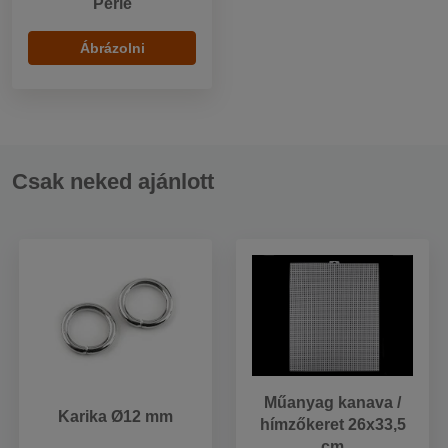
Perlé
Ábrázolni
Csak neked ajánlott
Műanyag kanava /
Karika Ø12 mm
hímzőkeret 26x33,5
cm