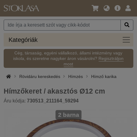
Nyelv
Fő
Beje
/
ajánlat
Pénznem
Kateg
Kategóriák
Cég, társaság, egyéni vállalkozó, állami intézmény vagy
iskola, és szeretne nagyker áron vásárolni?
Regisztráljon
most
Rövidáru kereskedés
Hímzés
Hímző karika
Hímzőkeret / akasztós Ø12 cm
Áru kódja:
730513_211164_59294
2 barna