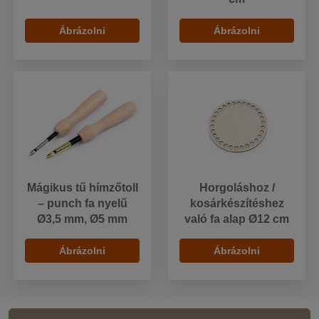
Ábrázolni
Ábrázolni
Mágikus tű hímzőtoll
Horgoláshoz /
– punch fa nyelű
kosárkészítéshez
Ø3,5 mm, Ø5 mm
való fa alap Ø12 cm
Ábrázolni
Ábrázolni