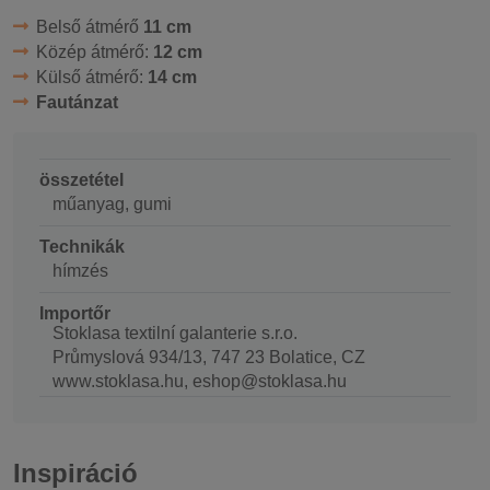
Belső átmérő
11 cm
Közép átmérő:
12 cm
Külső átmérő:
14 cm
Fautánzat
összetétel
műanyag, gumi
Technikák
hímzés
Importőr
Stoklasa textilní galanterie s.r.o.
Průmyslová 934/13, 747 23 Bolatice, CZ
www.stoklasa.hu, eshop@stoklasa.hu
Inspiráció