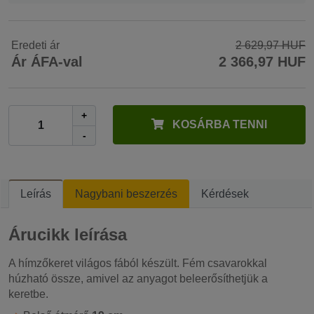
Eredeti ár
2 629,97 HUF
Ár ÁFA-val
2 366,97 HUF
+
KOSÁRBA TENNI
-
Leírás
Nagybani beszerzés
Kérdések
Árucikk leírása
A hímzőkeret világos fából készült. Fém csavarokkal
húzható össze, amivel az anyagot beleerősíthetjük a
keretbe.