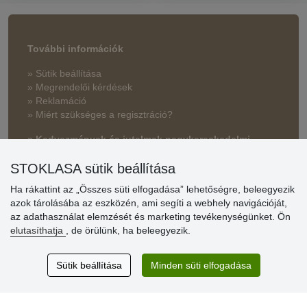
További információk
» Sütik beállítása
» Megrendelői kérdések
» Reklamáció
» Miért szükséges a regisztráció?
» Kedvezmények és jutalmak nagykereskedelmi
vásárlóinknak
STOKLASA sütik beállítása
» Súgó
Ha rákattint az „Összes süti elfogadása” lehetőségre, beleegyezik
azok tárolásába az eszközén, ami segíti a webhely navigációját,
az adathasználat elemzését és marketing tevékenységünket. Ön
Vásárlók
elutasíthatja
, de örülünk, ha beleegyezik.
értékelése
Sütik beállítása
Minden süti elfogadása
Excellent service
Thank you.