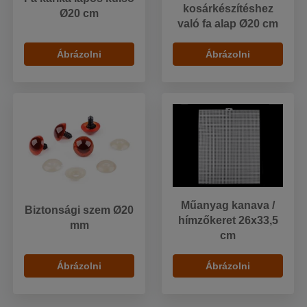
kosárkészítéshez
Ø20 cm
való fa alap Ø20 cm
Ábrázolni
Ábrázolni
Műanyag kanava /
Biztonsági szem Ø20
hímzőkeret 26x33,5
mm
cm
Ábrázolni
Ábrázolni