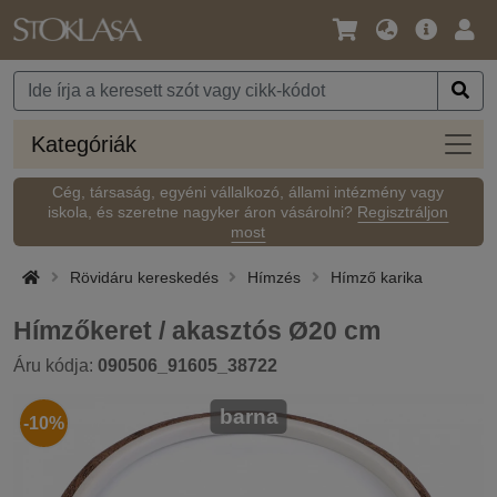
Nyelv
Fő
Beje
/
ajánlat
Pénznem
Kateg
Kategóriák
Cég, társaság, egyéni vállalkozó, állami intézmény vagy
iskola, és szeretne nagyker áron vásárolni?
Regisztráljon
most
Rövidáru kereskedés
Hímzés
Hímző karika
Hímzőkeret / akasztós Ø20 cm
Áru kódja:
090506_91605_38722
barna
-10%