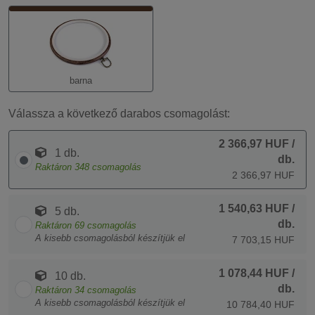
barna
Válassza a következő darabos csomagolást:
2 366,97 HUF
/
1 db.
db.
Raktáron
348
csomagolás
2 366,97 HUF
1 540,63 HUF
/
5 db.
db.
Raktáron
69
csomagolás
A kisebb csomagolásból készítjük el
7 703,15 HUF
1 078,44 HUF
/
10 db.
db.
Raktáron
34
csomagolás
A kisebb csomagolásból készítjük el
10 784,40 HUF