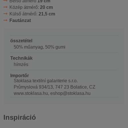
Belső átmérő
19 cm
Közép átmérő:
20 cm
Külső átmérő:
21,5 cm
Fautánzat
összetétel
50% műanyag, 50% gumi
Technikák
hímzés
Importőr
Stoklasa textilní galanterie s.r.o.
Průmyslová 934/13, 747 23 Bolatice, CZ
www.stoklasa.hu, eshop@stoklasa.hu
Inspiráció