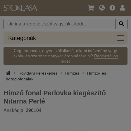
Nyelv
Fő
Beje
/
ajánlat
Pénznem
Kateg
Kategóriák
Cég, társaság, egyéni vállalkozó, állami intézmény vagy
iskola, és szeretne nagyker áron vásárolni?
Regisztráljon
most
Rövidáru kereskedés
Hímzés
Hímző- és
horgolófonalak
Hímző fonal Perlovka kiegészítő
Nitarna Perlé
Áru kódja:
290104