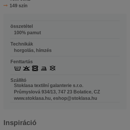
149 szín
összetétel
100% pamut
Technikák
horgolás, hímzés
Fenttartás
Szállító
Stoklasa textilní galanterie s.r.o.
Průmyslová 934/13, 747 23 Bolatice, CZ
www.stoklasa.hu, eshop@stoklasa.hu
Inspiráció