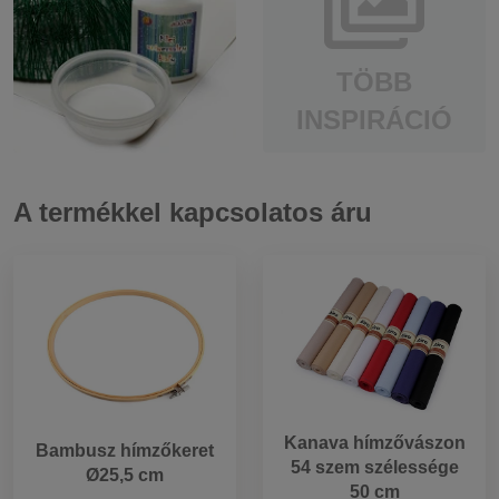
TÖBB
INSPIRÁCIÓ
A termékkel kapcsolatos áru
Kanava hímzővászon
Bambusz hímzőkeret
54 szem szélessége
Ø25,5 cm
50 cm