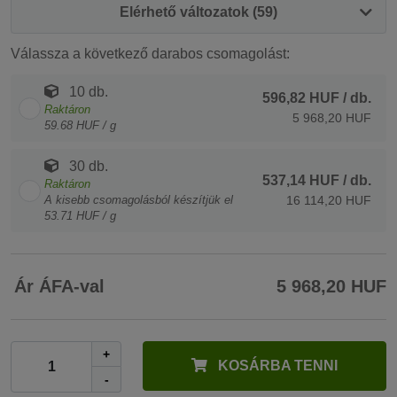
Elérhető változatok (59)
Válassza a következő darabos csomagolást:
10 db.
596,82 HUF
/ db.
Raktáron
5 968,20 HUF
59.68 HUF / g
30 db.
537,14 HUF
/ db.
Raktáron
A kisebb csomagolásból készítjük el
16 114,20 HUF
53.71 HUF / g
Ár ÁFA-val
5 968,20 HUF
+
KOSÁRBA TENNI
-