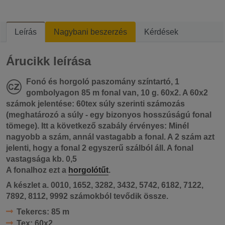
Leírás
Nagybani beszerzés
Kérdések
Árucikk leírása
Fonó és horgoló paszomány színtartó, 1
gombolyagon 85 m fonal van, 10 g. 60x2. A 60x2
számok jelentése: 60tex súly szerinti számozás
(meghatározó a súly - egy bizonyos hosszúságú fonal
tömege). Itt a következő szabály érvényes: Minél
nagyobb a szám, annál vastagabb a fonal. A 2 szám azt
jelenti, hogy a fonal 2 egyszerű szálból áll. A fonal
vastagsága kb. 0,5
A fonalhoz ezt a
horgolótűt
.
A készlet a. 0010, 1652, 3282, 3432, 5742, 6182, 7122,
7892, 8112, 9992 számokból tevődik össze.
Tekercs:
85 m
Tex:
60x2