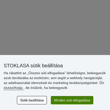
variáns készlet
10 db.
596,82 HUF / db.
Raktáron 31 csomagolás
59.68 HUF / g
0,- HUF
-
+
mix véletlen variánsok
STOKLASA sütik beállítása
Ha rákattint az „Összes süti elfogadása” lehetőségre, beleegyezik
30 db.
azok tárolásába az eszközén, ami segíti a webhely navigációját,
Raktáron 6 csomagolás
A kisebb csomagolásból készítjük el
az adathasználat elemzését és marketing tevékenységünket. Ön
53.71 HUF / g
elutasíthatja
, de örülünk, ha beleegyezik.
537,14 HUF / db.
Sütik beállítása
Minden süti elfogadása
0,- HUF
-
+