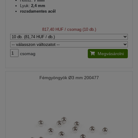
Hossz:
7 mm
Lyuk:
2,4 mm
rozsdamentes acél
817,40 HUF
/ csomag (10 db.)
csomag
Megvásárolni
Fémgyöngyök Ø3 mm 200477