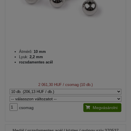
Átmérő:
10 mm
Lyuk:
2,2 mm
rozsdamentes acél
2 061,30 HUF
/ csomag (10 db.)
csomag
Megvásárolni
Medál / rozsdamentes acél / köztes / gyöngy szív 370537