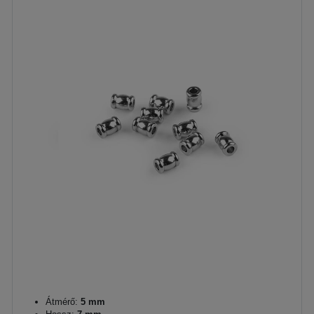
Átmérő:
5 mm