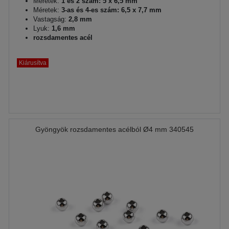
Méretek:
1 és 2 szám: 5 x 6,5 mm
Méretek:
3-as és 4-es szám: 6,5 x 7,7 mm
Vastagság:
2,8 mm
Lyuk:
1,6 mm
rozsdamentes acél
Kiárusítva
Gyöngyök rozsdamentes acélból Ø4 mm 340545