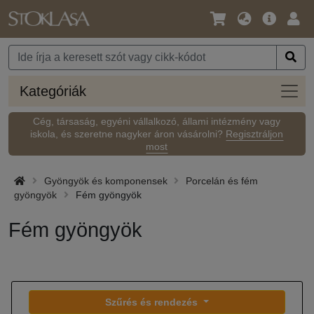
Nyelv
Fő
Beje
/
ajánlat
Pénznem
Kateg
Kategóriák
Cég, társaság, egyéni vállalkozó, állami intézmény vagy
iskola, és szeretne nagyker áron vásárolni?
Regisztráljon
most
Gyöngyök és komponensek
Porcelán és fém
gyöngyök
Fém gyöngyök
Fém gyöngyök
Szűrés és rendezés