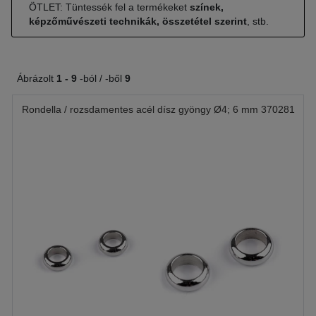
ÖTLET: Tüntessék fel a termékeket
színek,
képzőművészeti technikák, összetétel szerint
, stb.
Ábrázolt
1 -
9
-ból / -ből
9
Rondella / rozsdamentes acél dísz gyöngy Ø4; 6 mm 370281