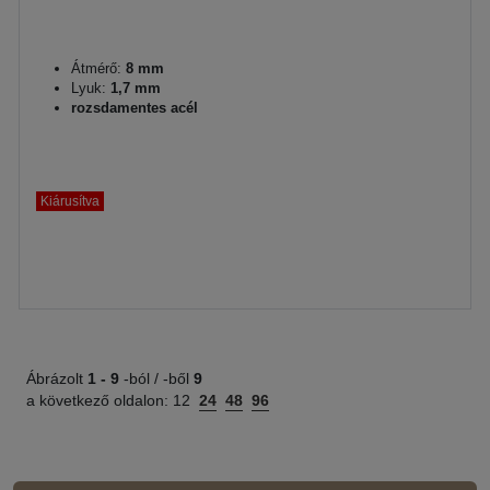
Átmérő:
8 mm
Lyuk:
1,7 mm
rozsdamentes acél
Kiárusítva
Ábrázolt
1 -
9
-ból / -ből
9
a következő oldalon:
12
24
48
96