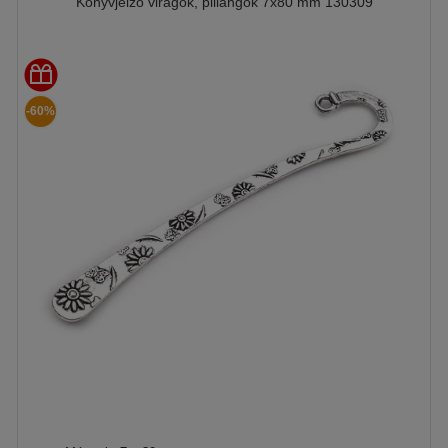
Könyvjelző virágok, pillangók 7x80 mm 130309
-60%