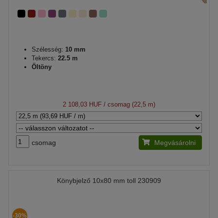
Szélesség:
10 mm
Tekercs:
22.5 m
Öltöny
2 108,03 HUF
/ csomag (22,5 m)
csomag
Megvásárolni
Könybjelző 10x80 mm toll 230909
-30%