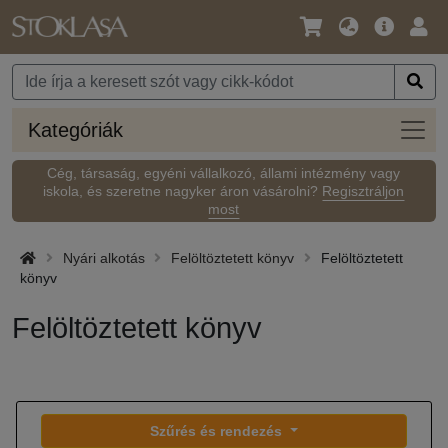
Nyelv
Fő
Beje
/
ajánlat
Pénznem
Kateg
Kategóriák
Cég, társaság, egyéni vállalkozó, állami intézmény vagy
iskola, és szeretne nagyker áron vásárolni?
Regisztráljon
most
Nyári alkotás
Felöltöztetett könyv
Felöltöztetett
könyv
Felöltöztetett könyv
Szűrés és rendezés