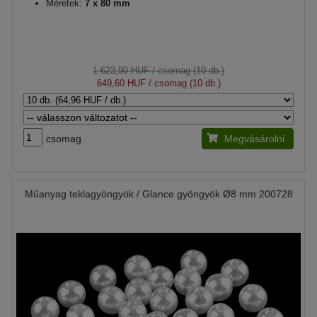
Méretek:
7 x 80 mm
1 623,90 HUF
/ csomag (10 db.)
649,60 HUF
/ csomag (10 db.)
csomag
Megvásárolni
Műanyag teklagyöngyök / Glance gyöngyök Ø8 mm 200728