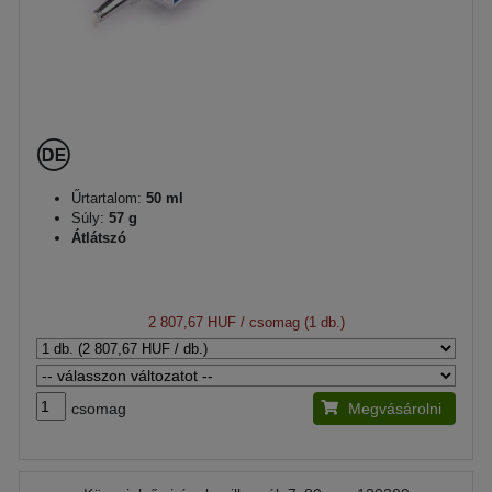
Űrtartalom:
50 ml
Súly:
57 g
Átlátszó
2 807,67 HUF
/ csomag (1 db.)
csomag
Megvásárolni