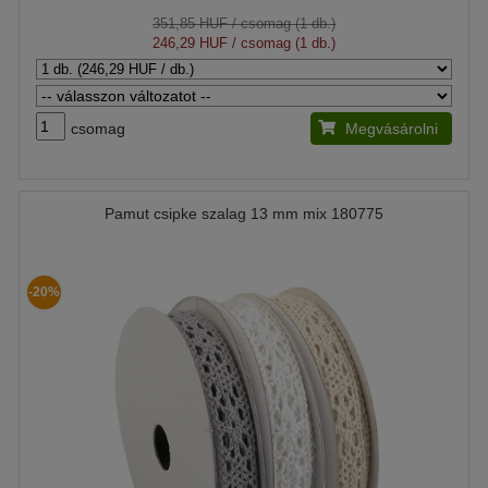
351,85 HUF
/ csomag (1 db.)
246,29 HUF
/ csomag (1 db.)
csomag
Megvásárolni
Pamut csipke szalag 13 mm mix 180775
-20%