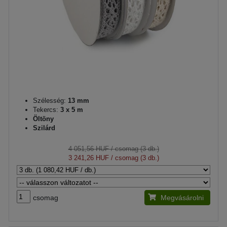
Szélesség:
13 mm
Tekercs:
3 x 5 m
Öltöny
Szilárd
4 051,56 HUF
/ csomag (3 db.)
3 241,26 HUF
/ csomag (3 db.)
csomag
Megvásárolni