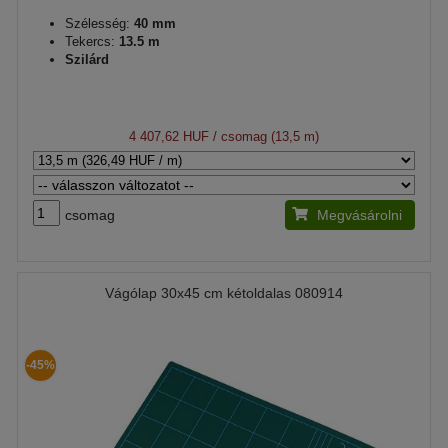
Szélesség:
40 mm
Tekercs:
13.5 m
Szilárd
4 407,62 HUF
/ csomag (13,5 m)
csomag
Megvásárolni
Vágólap 30x45 cm kétoldalas 080914
-45%