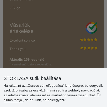
» Súgó
Vásárlók
értékelése
Excellent service
Thank you.
Aktuális 159 recenzió
* Nem ellenőrizzük a recenziókat
STOKLASA sütik beállítása
Ha rákattint az „Összes süti elfogadása” lehetőségre, beleegyezik
azok tárolásába az eszközén, ami segíti a webhely navigációját,
az adathasználat elemzését és marketing tevékenységünket. Ön
elutasíthatja
, de örülünk, ha beleegyezik.