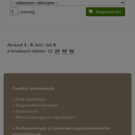
csomag
Megvásárolni
Ábrázolt
1 -
8
-ból / -ből
8
a következő oldalon:
12
24
48
96
További információk
» Sütik beállítása
» Megrendelői kérdések
» Reklamáció
» Miért szükséges a regisztráció?
» Kedvezmények és jutalmak nagykereskedelmi
vásárlóinknak