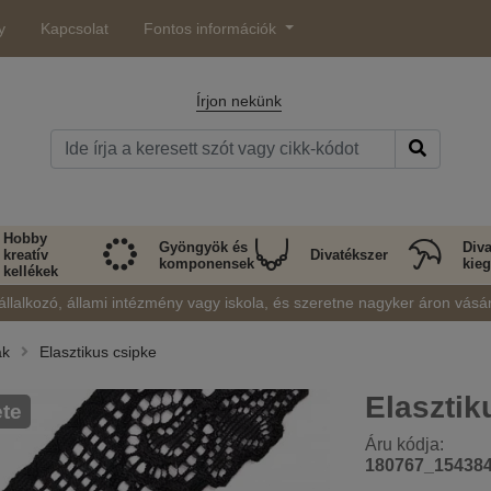
y
Kapcsolat
Fontos információk
Írjon nekünk
Hobby
Gyöngyök és
Diva
kreatív
Divatékszer
komponensek
kieg
kellékek
állalkozó, állami intézmény vagy iskola, és szeretne nagyker áron vásá
ák
Elasztikus csipke
Elasztik
ete
Áru kódja:
180767_15438