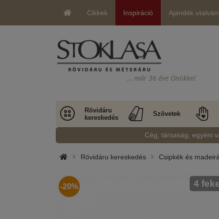
Cikkek
Inspiráció
Ajándék utalván
… már 36 éve Önökkel
Rövidáru
Szövetek
kereskedés
Cég, társaság, egyéni v
Rövidáru kereskedés
Csipkék és madeir
4 fek
-20%