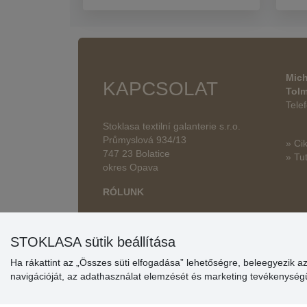
Mich
KAPCSOLAT
Tol
Tele
Stoklasa textilní galanterie s.r.o.
Průmyslová 934/13
» Ci
747 23 Bolatice
» Tut
okres Opava
RÓLUNK
STOKLASA sütik beállítása
Ha rákattint az „Összes süti elfogadása” lehetőségre, beleegyezik a
navigációját, az adathasználat elemzését és marketing tevékenysé