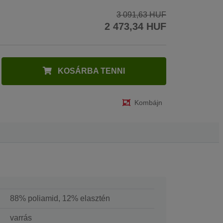
3 091,63 HUF
2 473,34 HUF
KOSÁRBA TENNI
Kombájn
88% poliamid, 12% elasztén
varrás