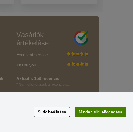
Vásárlók
értékelése
Excellent service
Thank you.
Aktuális 159 recenzió
ak
* Nem ellenőrizzük a recenziókat
Sütik beállítása
Minden süti elfogadása