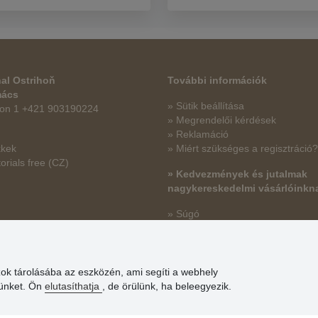
al Ostrihoň
További információk
mács
» Sütik beállítása
fon 1 +421 903190224
» Megrendelői kérdések
» Reklamáció
kkek
» Miért szükséges a regisztráció?
orials free
(CZ)
» Kedvezmények és jutalmak
nagykereskedelmi vásárlóinkn
» Súgó
zok tárolásába az eszközén, ami segíti a webhely
günket. Ön
elutasíthatja
, de örülünk, ha beleegyezik.