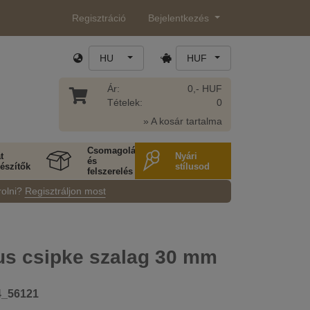
Regisztráció
Bejelentkezés
HU
HUF
Ár:
0,- HUF
Tételek:
0
» A kosár tartalma
Csomagolás
t
Nyári
és
észítők
stílusod
felszerelés
rolni?
Regisztráljon most
us csipke szalag 30 mm
4_56121