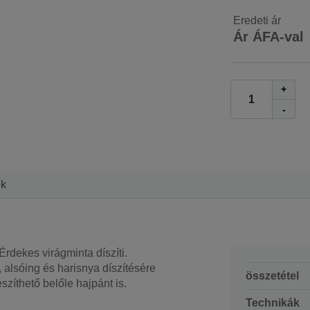
Eredeti ár
Ár ÁFA-val
+
-
ek
Érdekes virágminta díszíti.
 alsóing és harisnya díszítésére
összetétel
szíthető belőle hajpánt is.
Technikák