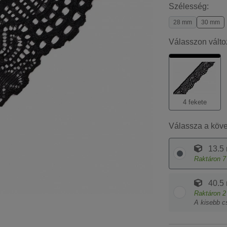
Szélesség:
28 mm
30 mm
Válasszon válto
4 fekete
Válassza a köv
13.5
Raktáron
7
40.5
Raktáron
2
A kisebb c