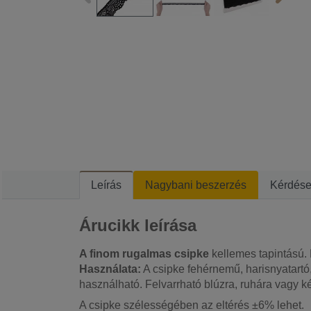
Leírás
Nagybani beszerzés
Kérdés
Árucikk leírása
A finom rugalmas csipke
kellemes tapintású. 
Használata:
A csipke fehérnemű, harisnyatartó,
használható. Felvarrható blúzra, ruhára vagy ké
A csipke szélességében az eltérés ±6% lehet.