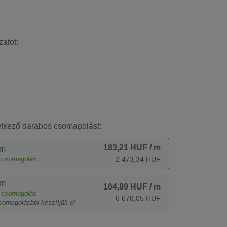
zatot:
etkező darabos csomagolást:
183,21 HUF
/ m
 m
csomagolás
2 473,34 HUF
 m
164,89 HUF
/ m
csomagolás
6 678,05 HUF
somagolásból készítjük el