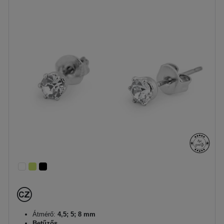
Átmérő:
4,5; 5; 8 mm
Betűzős