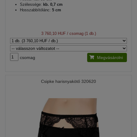
Szélessége:
kb. 0,7 cm
Hosszabbítólánc:
5 cm
3 760,10 HUF
/ csomag (1 db.)
csomag
Megvásárolni
Csipke harisnyakötő 320620