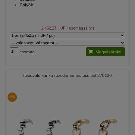
Golyók
2 452,27 HUF
/ csomag (1 pr.)
csomag
Megvásárolni
fülbevaló karika rozsdamentes acélból 370120
-5%