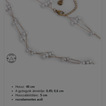
Hossz:
40 cm
A gyöngyök átmérője:
0,45; 0,6 cm
Hosszabbítólánc:
5 cm
rozsdamentes acél