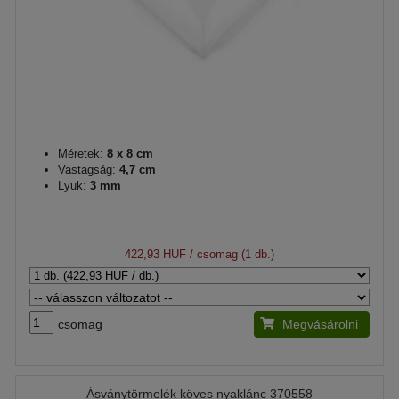
Méretek:
8 x 8 cm
Vastagság:
4,7 cm
Lyuk:
3 mm
422,93 HUF
/ csomag (1 db.)
csomag
Megvásárolni
Ásványtörmelék köves nyaklánc 370558