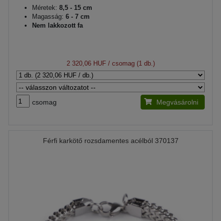
Méretek:
8,5 - 15 cm
Magasság:
6 - 7 cm
Nem lakkozott fa
2 320,06 HUF
/ csomag (1 db.)
csomag
Megvásárolni
Férfi karkötő rozsdamentes acélból 370137