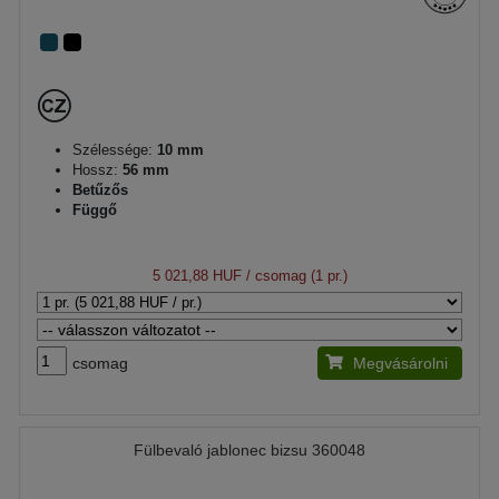
Szélessége:
10 mm
Hossz:
56 mm
Betűzős
Függő
5 021,88 HUF
/ csomag (1 pr.)
csomag
Megvásárolni
Fülbevaló jablonec bizsu 360048