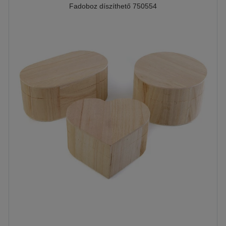
Fadoboz díszíthető 750554