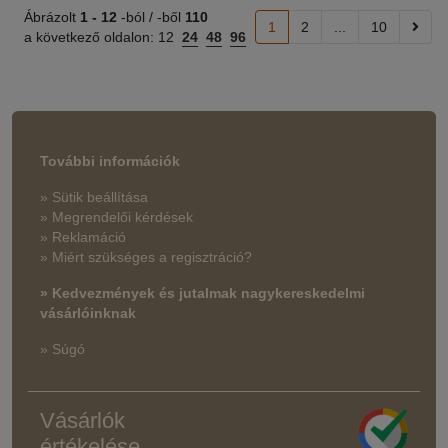
Ábrázolt
1 -
12
-ból / -ből
110
1
2
...
10
a következő oldalon:
12
24
48
96
További információk
» Sütik beállítása
» Megrendelői kérdések
» Reklamáció
» Miért szükséges a regisztráció?
» Kedvezmények és jutalmak nagykereskedelmi
vásárlóinknak
» Súgó
Vásárlók
értékelése