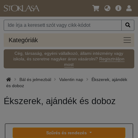
Nyelv
Fő
Beje
/
ajánlat
Pénznem
Kateg
Kategóriák
Cég, társaság, egyéni vállalkozó, állami intézmény vagy
iskola, és szeretne nagyker áron vásárolni?
Regisztráljon
most
Bál és jelmezbál
Valentin nap
Ékszerek, ajándék
és doboz
Ékszerek, ajándék és doboz
Szűrés és rendezés