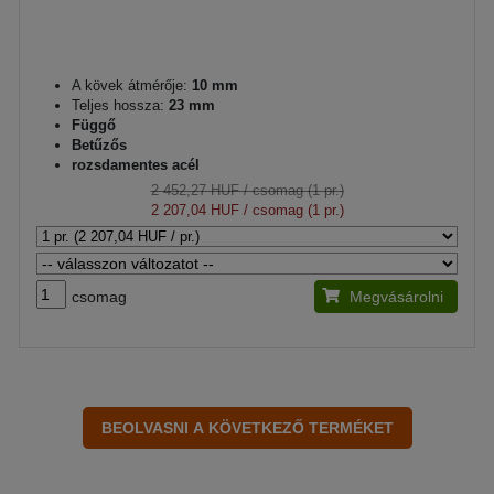
A kövek átmérője:
10 mm
Teljes hossza:
23 mm
Függő
Betűzős
rozsdamentes acél
2 452,27 HUF
/ csomag (1 pr.)
2 207,04 HUF
/ csomag (1 pr.)
csomag
Megvásárolni