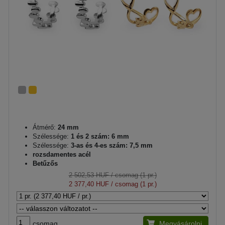
Átmérő:
24 mm
Szélessége:
1 és 2 szám: 6 mm
Szélessége:
3-as és 4-es szám: 7,5 mm
rozsdamentes acél
Betűzős
2 502,53 HUF
/ csomag (1 pr.)
2 377,40 HUF
/ csomag (1 pr.)
csomag
Megvásárolni