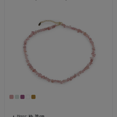
Hossz:
kb. 39 cm