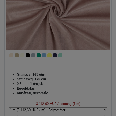
Gramázs:
165 g/m²
Szélesség:
170 cm
0.5 m - tól áruljuk.
Egyoldalas
Ruházati, dekoratív
3 112,60 HUF
/ csomag (1 m)