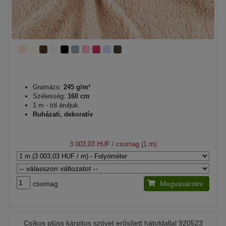
Gramázs:
245 g/m²
Szélesség:
160 cm
1 m - tól áruljuk.
Ruházati, dekoratív
3 003,03 HUF
/ csomag (1 m)
csomag
Megvásárolni
Csíkos plüss kárpitos szövet erősített hátoldallal 920523