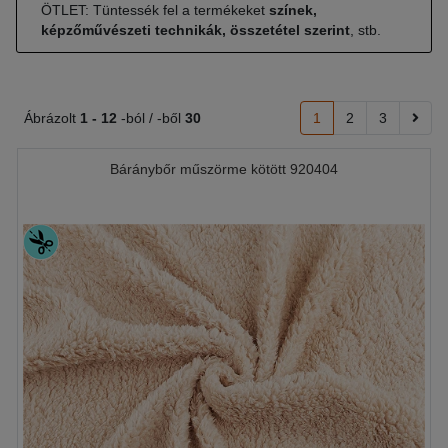
ÖTLET: Tüntessék fel a termékeket
színek,
képzőművészeti technikák, összetétel szerint
, stb.
Ábrázolt
1 -
12
-ból / -ből
30
1
2
3
Báránybőr műszörme kötött 920404