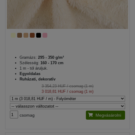
Gramázs:
295 - 350 g/m²
Szélesség:
160 - 170 cm
1 m - tól áruljuk.
Egyoldalas
Ruházati, dekoratív
3 354,23 HUF
/ csomag (1 m)
3 018,81 HUF
/ csomag (1 m)
csomag
Megvásárolni