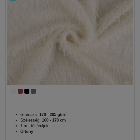
Gramázs:
170 - 205 g/m²
Szélesség:
160 - 170 cm
1 m - tól áruljuk.
Öltöny