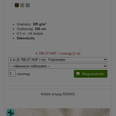
Gramázs:
385 g/m²
Szélesség:
160 cm
0.5 m - tól áruljuk.
Dekorációs
6 788,37 HUF
/ csomag (1 m)
csomag
Megvásárolni
Kötött anyag 920401