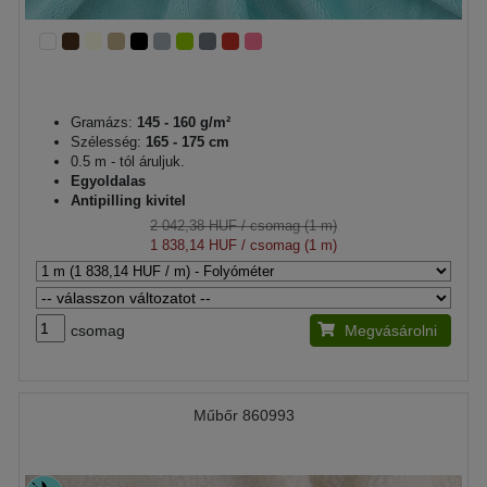
Gramázs:
145 - 160 g/m²
Szélesség:
165 - 175 cm
0.5 m - tól áruljuk.
Egyoldalas
Antipilling kivitel
2 042,38 HUF
/ csomag (1 m)
1 838,14 HUF
/ csomag (1 m)
csomag
Megvásárolni
Műbőr 860993