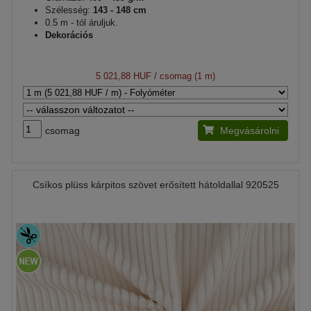
Szélesség:
143 - 148 cm
0.5 m - tól áruljuk.
Dekorációs
5 021,88 HUF
/ csomag (1 m)
csomag
Megvásárolni
Csíkos plüss kárpitos szövet erősített hátoldallal 920525