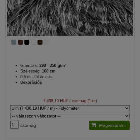
Gramázs:
290 - 350 g/m²
Szélesség:
160 cm
0.5 m - tól áruljuk.
Dekorációs
7 438,19 HUF
/ csomag (1 m)
csomag
Megvásárolni