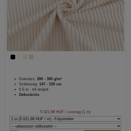
Gramázs:
280 - 300 g/m²
Szélesség:
147 - 150 cm
0.5 m - tól áruljuk.
Dekorációs
5 021,88 HUF
/ csomag (1 m)