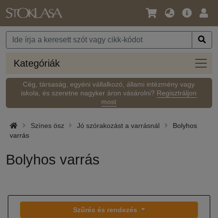
Nyelv
Fő
Beje
/
ajánlat
Pénznem
Kateg
Kategóriák
Cég, társaság, egyéni vállalkozó, állami intézmény vagy
iskola, és szeretne nagyker áron vásárolni?
Regisztráljon
most
Színes ösz
Jó szórakozást a varrásnál
Bolyhos
varrás
Bolyhos varrás
Szűrés és rendezés