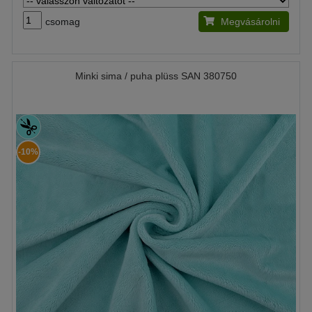
csomag
Megvásárolni
Minki sima / puha plüss SAN 380750
-10%