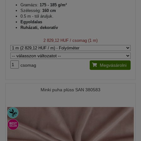
Gramázs:
175 - 185 g/m²
Szélesség:
160 cm
0.5 m - tól áruljuk.
Egyoldalas
Ruházati, dekoratív
2 829,12 HUF
/ csomag (1 m)
csomag
Megvásárolni
Minki puha plüss SAN 380583