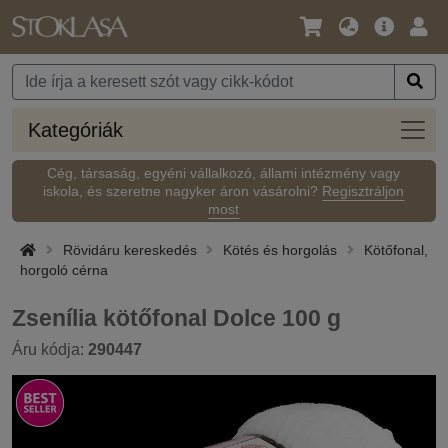
Nyelv
Fő
Beje
/
ajánlat
Pénznem
Kateg
Kategóriák
Cég, társaság, egyéni vállalkozó, állami intézmény vagy
iskola, és szeretne nagyker áron vásárolni?
Regisztráljon
most
Rövidáru kereskedés
Kötés és horgolás
Kötőfonal,
horgoló cérna
Zsenília kötőfonal Dolce 100 g
Áru kódja:
290447