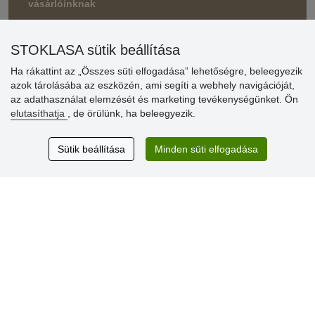
vásárlóinknak
» Súgó
STOKLASA sütik beállítása
Ha rákattint az „Összes süti elfogadása” lehetőségre, beleegyezik
Vásárlók
azok tárolásába az eszközén, ami segíti a webhely navigációját,
értékelése
az adathasználat elemzését és marketing tevékenységünket. Ön
elutasíthatja
, de örülünk, ha beleegyezik.
Excellent service
Thank you.
Sütik beállítása
Minden süti elfogadása
Aktuális 159 recenzió
* Nem ellenőrizzük a recenziókat