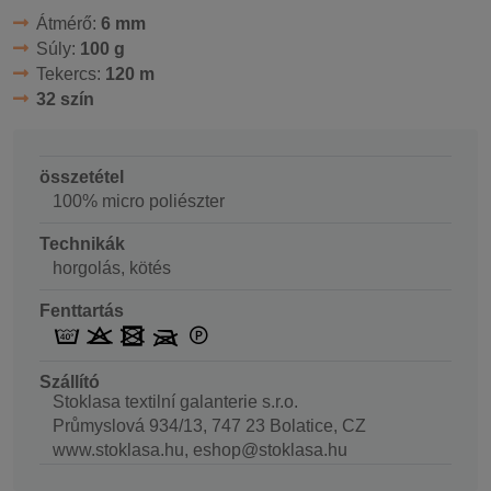
Átmérő:
6 mm
Súly:
100 g
Tekercs:
120 m
32 szín
összetétel
100% micro poliészter
Technikák
horgolás, kötés
Fenttartás
Szállító
Stoklasa textilní galanterie s.r.o.
Průmyslová 934/13, 747 23 Bolatice, CZ
www.stoklasa.hu, eshop@stoklasa.hu