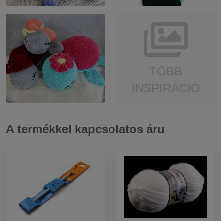
TÖBB
INSPIRÁCIÓ
A termékkel kapcsolatos áru