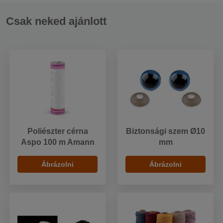
Csak neked ajánlott
Poliészter cérna
Biztonsági szem Ø10
Aspo 100 m Amann
mm
Ábrázolni
Ábrázolni