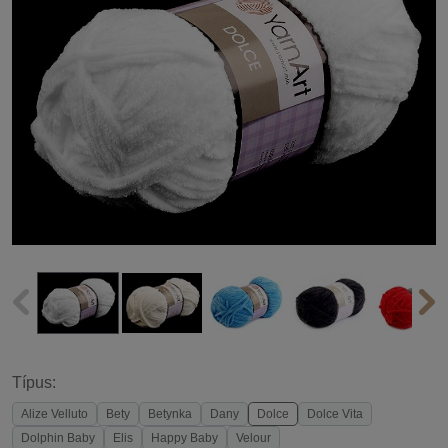
Típus:
Alize Velluto
Bety
Betynka
Dany
Dolce
Dolce Vita
Dolphin Baby
Elis
Happy Baby
Velour