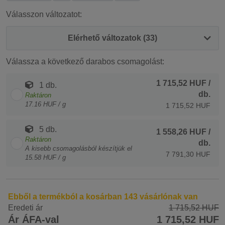
Válasszon változatot:
Elérhető változatok (33)
Válassza a következő darabos csomagolást:
1 715,52 HUF
/
1 db.
db.
Raktáron
17.16 HUF / g
1 715,52 HUF
5 db.
1 558,26 HUF
/
Raktáron
db.
A kisebb csomagolásból készítjük el
7 791,30 HUF
15.58 HUF / g
Ebből a termékból a kosárban 143 vásárlónak van
Eredeti ár
1 715,52 HUF
Ár ÁFA-val
1 715,52 HUF