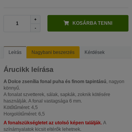
+
KOSÁRBA TENNI
-
Leírás
Nagybani beszerzés
Kérdések
Árucikk leírása
A Dolce zsenília fonal
puha és finom tapintású
, nagyon
könnyű.
A fonalat szvetterek, sálak, sapkák, zoknik kötésére
használják. A fonal vastagsága 6 mm.
Kötőtűméret: 4,5
Horgolótűméret: 6,5
A fonalszükségletet az utolsó képen találják.
A
színárnyalatok kicsit eltérők lehetnek.