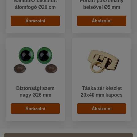
Bambusz táskafül /
Fonal / paszomány
álomfogó Ø20 cm
belsővel Ø5 mm
Ábrázolni
Ábrázolni
Biztonsági szem
Táska zár készlet
nagy Ø26 mm
20x40 mm kapocs
Ábrázolni
Ábrázolni