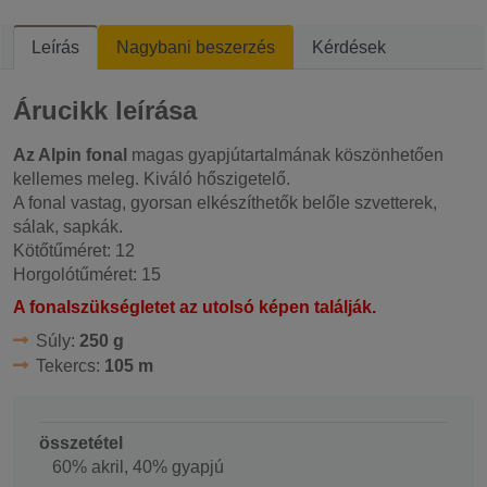
Leírás
Nagybani beszerzés
Kérdések
Árucikk leírása
Az Alpin fonal
magas gyapjútartalmának köszönhetően
kellemes meleg. Kiváló hőszigetelő.
A fonal vastag, gyorsan elkészíthetők belőle szvetterek,
sálak, sapkák.
Kötőtűméret: 12
Horgolótűméret: 15
A fonalszükségletet az utolsó képen találják.
Súly:
250 g
Tekercs:
105 m
összetétel
60% akril, 40% gyapjú