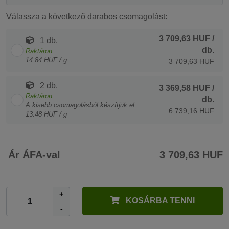
Válassza a következő darabos csomagolást:
3 709,63 HUF
/
1 db.
db.
Raktáron
14.84 HUF / g
3 709,63 HUF
2 db.
3 369,58 HUF
/
Raktáron
db.
A kisebb csomagolásból készítjük el
6 739,16 HUF
13.48 HUF / g
Ár ÁFA-val
3 709,63 HUF
+
KOSÁRBA TENNI
-