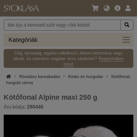
Nyelv
Fő
Beje
/
ajánlat
Pénznem
Kateg
Kategóriák
Cég, társaság, egyéni vállalkozó, állami intézmény vagy
iskola, és szeretne nagyker áron vásárolni?
Regisztráljon
most
Rövidáru kereskedés
Kötés és horgolás
Kötőfonal,
horgoló cérna
Kötőfonal Alpine maxi 250 g
Áru kódja:
290446