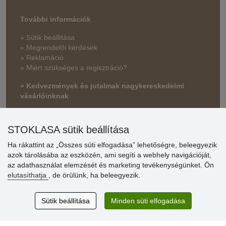
További információk
» Sütik beállítása
» Megrendelői kérdések
» Reklamáció
» Miért szükséges a regisztráció?
» Kedvezmények és jutalmak nagykereskedelmi
vásárlóinknak
» Súgó
STOKLASA sütik beállítása
Ha rákattint az „Összes süti elfogadása” lehetőségre, beleegyezik
Vásárlók
azok tárolásába az eszközén, ami segíti a webhely navigációját,
értékelése
az adathasználat elemzését és marketing tevékenységünket. Ön
elutasíthatja
, de örülünk, ha beleegyezik.
Excellent service
Thank you.
Sütik beállítása
Minden süti elfogadása
Aktuális 159 recenzió