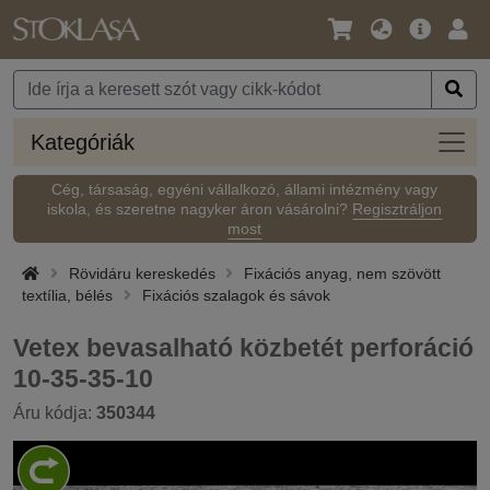
Nyelv
Fő
Beje
/
ajánlat
Pénznem
Kateg
Kategóriák
Cég, társaság, egyéni vállalkozó, állami intézmény vagy
iskola, és szeretne nagyker áron vásárolni?
Regisztráljon
most
Rövidáru kereskedés
Fixációs anyag, nem szövött
textília, bélés
Fixációs szalagok és sávok
Vetex bevasalható közbetét perforáció
10-35-35-10
Áru kódja:
350344