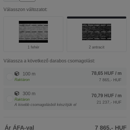
Válasszon változatot:
1 fehér
2 antracit
Válassza a következő darabos csomagolást:
78,65 HUF
/ m
100 m
Raktáron
7 865,- HUF
300 m
70,79 HUF
/ m
Raktáron
21 237,- HUF
A kisebb csomagolásból készítjük el
Ár ÁFA-val
7 865,- HUF