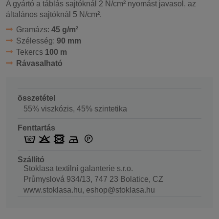
A gyártó a táblás sajtóknál 2 N/cm² nyomást javasol, az
általános sajtóknál 5 N/cm².
Gramázs:
45 g/m²
Szélesség:
90 mm
Tekercs
100 m
Rávasalható
összetétel
55% viszkózis, 45% szintetika
Fenttartás
Szállító
Stoklasa textilní galanterie s.r.o.
Průmyslová 934/13, 747 23 Bolatice, CZ
www.stoklasa.hu, eshop@stoklasa.hu