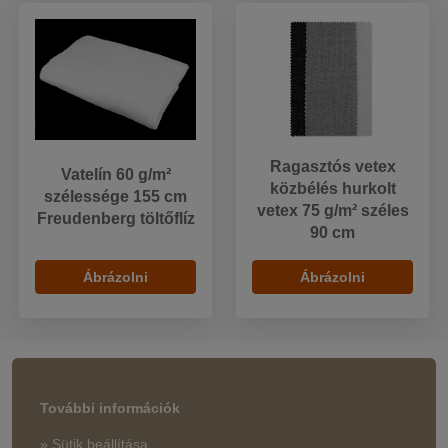
Ragasztós vetex
Vatelín 60 g/m²
közbélés hurkolt
szélessége 155 cm
vetex 75 g/m² széles
Freudenberg töltőflíz
90 cm
Ábrázolni
Ábrázolni
További információk
» Sütik beállítása