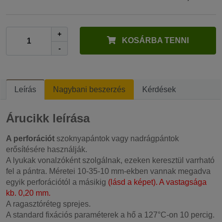
+
KOSÁRBA TENNI
-
Leírás
Nagybani beszerzés
Kérdések
Árucikk leírása
A perforációt
szoknyapántok vagy nadrágpántok
erősítésére használják.
A lyukak vonalzóként szolgálnak, ezeken keresztül varrható
fel a pántra. Méretei 10-35-10 mm-ekben vannak megadva
egyik perforációtól a másikig
(lásd a képet). A vastagsága
kb. 0,20 mm.
A ragasztóréteg sprejes.
A standard fixációs paraméterek a hő a 127°C-on 10 percig.