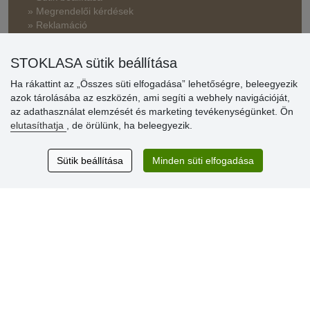
» Megrendelői kérdések
» Reklamáció
» Miért szükséges a regisztráció?
STOKLASA sütik beállítása
» Kedvezmények és jutalmak nagykereskedelmi
vásárlóinknak
Ha rákattint az „Összes süti elfogadása” lehetőségre, beleegyezik
azok tárolásába az eszközén, ami segíti a webhely navigációját,
» Súgó
az adathasználat elemzését és marketing tevékenységünket. Ön
elutasíthatja
, de örülünk, ha beleegyezik.
Vásárlók
Sütik beállítása
Minden süti elfogadása
értékelése
Excellent service
Thank you.
Aktuális 159 recenzió
* Nem ellenőrizzük a recenziókat