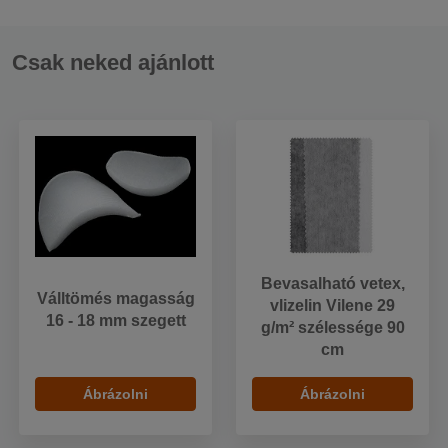
Csak neked ajánlott
Bevasalható vetex,
Válltömés magasság
vlizelin Vilene 29
16 - 18 mm szegett
g/m² szélessége 90
cm
Ábrázolni
Ábrázolni