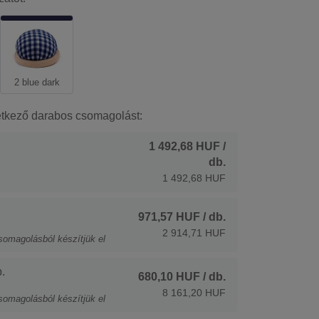
2 blue dark
etkező darabos csomagolást:
1 492,68 HUF
/
db.
1 492,68 HUF
971,57 HUF
/ db.
2 914,71 HUF
somagolásból készítjük el
.
680,10 HUF
/ db.
8 161,20 HUF
somagolásból készítjük el