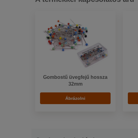
Gombostű üvegfejű hossza
32mm
Ábrázolni