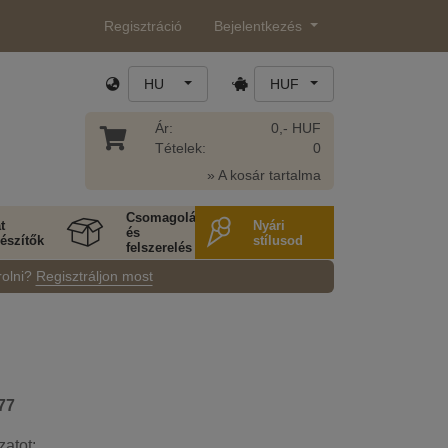
Regisztráció
Bejelentkezés
HU
HUF
Ár:
0,- HUF
Tételek:
0
» A kosár tartalma
Csomagolás
t
Nyári
és
észítők
stílusod
felszerelés
rolni?
Regisztráljon most
77
zatot: