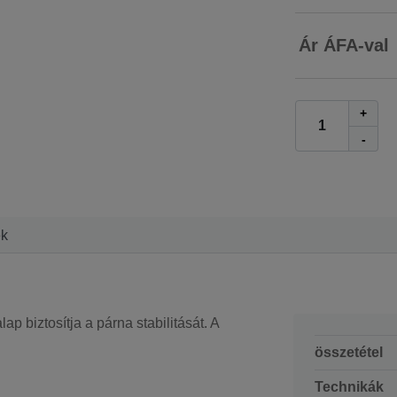
Ár ÁFA-val
+
-
ek
ap biztosítja a párna stabilitását. A
összetétel
Technikák