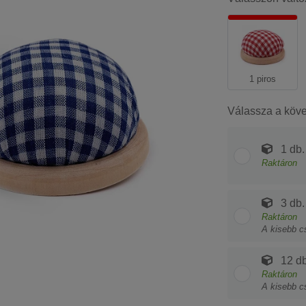
1 piros
Válassza a köv
1 db.
Raktáron
3 db.
Raktáron
A kisebb c
12 db
Raktáron
A kisebb c