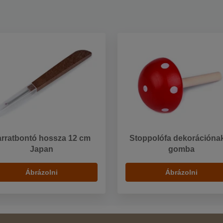
arratbontó hossza 12 cm
Stoppolófa dekorációnak
Japan
gomba
Ábrázolni
Ábrázolni