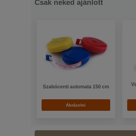
Csak neked ajánlott
V
Szabócenti automata 150 cm
Ábrázolni