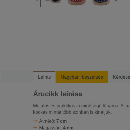
Leírás
Nagybani beszerzés
Kérdés
Árucikk leírása
Mutatós és praktikus jó minőségű tűpárna. A faal
kockás mintát több színben is kínáljuk.
Átmérő:
7 cm
Magasság:
4 cm