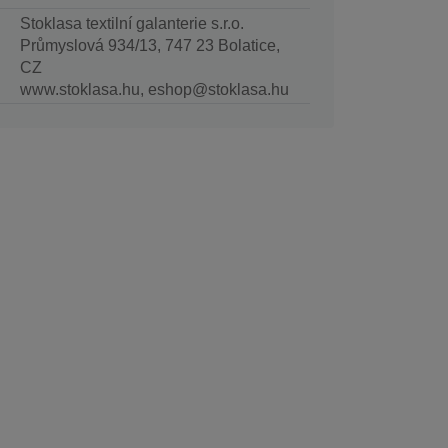
Stoklasa textilní galanterie s.r.o.
Průmyslová 934/13, 747 23 Bolatice,
CZ
www.stoklasa.hu, eshop@stoklasa.hu