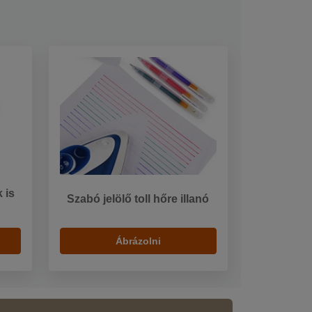
 is
Szabó jelölő toll hőre illanó
Ábrázolni