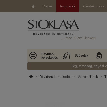
Cikkek
Inspiráció
Ajándék utalván
… már 36 éve Önökkel
Rövidáru
Szövetek
kereskedés
Cég, társaság, egyéni v
Rövidáru kereskedés
Varrókellékek
T