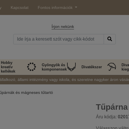
y
Kapcsolat
Fontos információk
Írjon nekünk
Hobby
Gyöngyök és
Diva
kreatív
Divatékszer
komponensek
kieg
kellékek
állalkozó, állami intézmény vagy iskola, és szeretne nagyker áron vásá
űpárnák és mágneses tűtartó
Tűpárna
Áru kódja:
0201
Válasszon válto