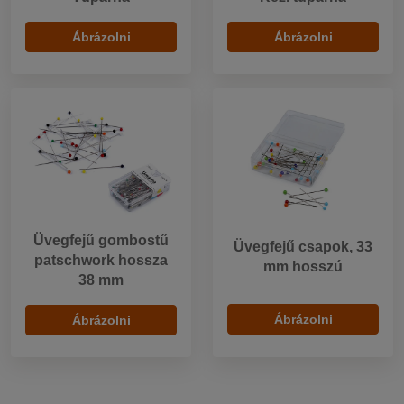
Ábrázolni
Ábrázolni
Üvegfejű gombostű
Üvegfejű csapok, 33
patschwork hossza
mm hosszú
38 mm
Ábrázolni
Ábrázolni