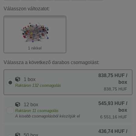
Válasszon változatot:
1 nikkel
Válassza a következő darabos csomagolást:
838,75 HUF
/
1 box
box
Raktáron
132
csomagolás
838,75 HUF
545,93 HUF
/
12 box
box
Raktáron
11
csomagolás
A kisebb csomagolásból készítjük el
6 551,16 HUF
436,74 HUF
/
50 box