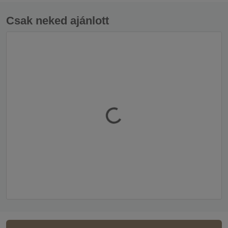
Csak neked ajánlott
.
.
.
g
n
i
d
a
o
L