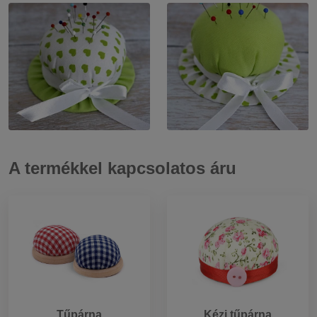
A termékkel kapcsolatos áru
Tűpárna
Kézi tűpárna