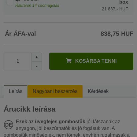
box
Raktáron
14
csomagolás
21 837,- HUF
Ár ÁFA-val
838,75 HUF
+
KOSÁRBA TENNI
-
Leírás
Nagybani beszerzés
Kérdések
Árucikk leírása
Ezek az üvegfejes gombostűk
jól látszanak az
anyagon, jól beszúrhatók és jó fogásuk van. A
gombostűk minőségiek, nem törnek, enyhén rugalmasak a