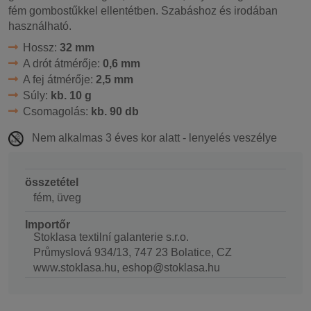
fém gombostűkkel ellentétben. Szabáshoz és irodában
használható.
Hossz:
32 mm
A drót átmérője:
0,6 mm
A fej átmérője:
2,5 mm
Súly:
kb. 10 g
Csomagolás:
kb. 90 db
Nem alkalmas 3 éves kor alatt - lenyelés veszélye
összetétel
fém, üveg
Importőr
Stoklasa textilní galanterie s.r.o.
Průmyslová 934/13, 747 23 Bolatice, CZ
www.stoklasa.hu, eshop@stoklasa.hu