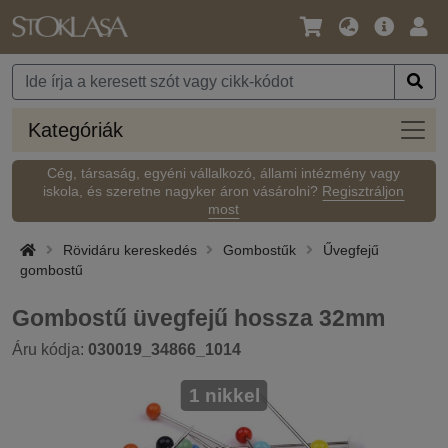
Nyelv
Fő
Beje
/
ajánlat
Pénznem
Kateg
Kategóriák
Cég, társaság, egyéni vállalkozó, állami intézmény vagy
iskola, és szeretne nagyker áron vásárolni?
Regisztráljon
most
Rövidáru kereskedés
Gombostűk
Űvegfejű
gombostű
Gombostű üvegfejű hossza 32mm
Áru kódja:
030019_34866_1014
1 nikkel