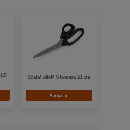
1,5
Szabó ollóPIN hossza 21 cm
Ábrázolni