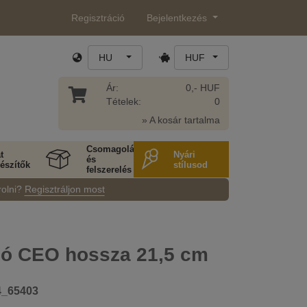
Regisztráció
Bejelentkezés
HU
HUF
Ár:
0,- HUF
Tételek:
0
» A kosár tartalma
Csomagolás
t
Nyári
és
észítők
stílusod
felszerelés
rolni?
Regisztráljon most
ló CEO hossza 21,5 cm
4_65403