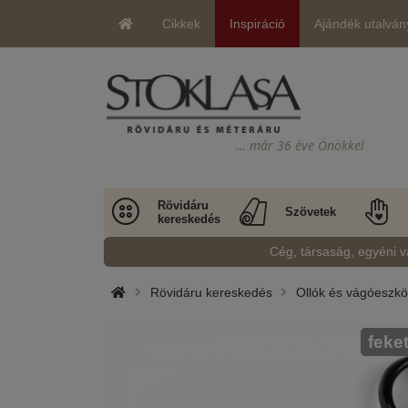
Cikkek
Inspiráció
Ajándék utalván
… már 36 éve Önökkel
Rövidáru
Szövetek
kereskedés
Cég, társaság, egyéni v
Rövidáru kereskedés
Ollók és vágóeszk
feke