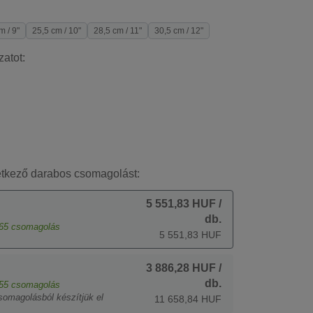
m / 9"
25,5 cm / 10"
28,5 cm / 11"
30,5 cm / 12"
zatot:
etkező darabos csomagolást:
5 551,83 HUF
/
db.
65
csomagolás
5 551,83 HUF
3 886,28 HUF
/
db.
55
csomagolás
somagolásból készítjük el
11 658,84 HUF