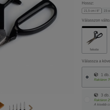
Hossz:
21,5 cm / 8"
23 c
Válasszon válto
fekete
Válassza a köv
1 db.
Raktáron
7
3 db.
Raktáron
2
A kisebb c