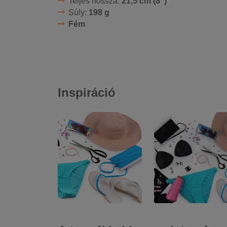
Teljes hossza:
21,5 cm (8")
Súly:
198 g
Fém
Inspiráció