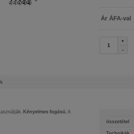
Ár ÁFA-val
+
-
ek
használják.
Kényelmes fogású.
A
összetétel
Technikák