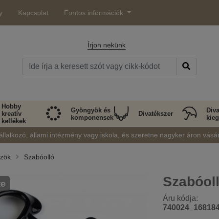
y
Kapcsolat
Fontos információk
Írjon nekünk
Hobby
Gyöngyök és
Diva
kreatív
Divatékszer
komponensek
kieg
kellékek
állalkozó, állami intézmény vagy iskola, és szeretne nagyker áron vásá
özök
Szabóolló
Szabóol
te
Áru kódja:
740024_16818