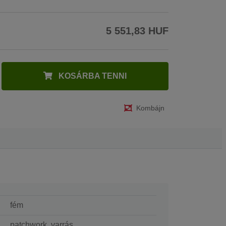
5 551,83 HUF
KOSÁRBA TENNI
Kombájn
fém
patchwork, varrás