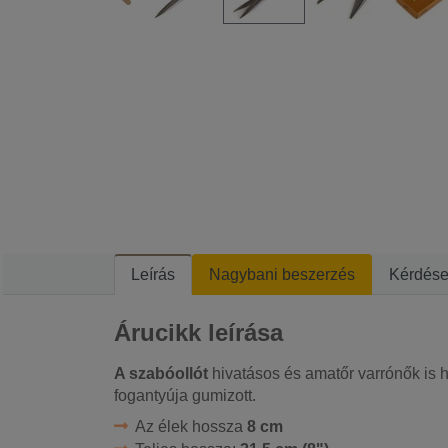
Leírás
Nagybani beszerzés
Kérdés
Árucikk leírása
A szabóollót
hivatásos és amatőr varrónők is 
fogantyúja gumizott.
Az élek hossza
8 cm