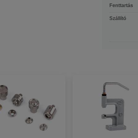
Fenttartás
Szállító