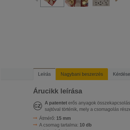
Leírás
Nagybani beszerzés
Kérdés
Árucikk leírása
A patentet
erős anyagok összekapcsolásá
sajtóval történik, mely a csomagolás rész
Átmérő:
15 mm
A csomag tartalma:
10 db