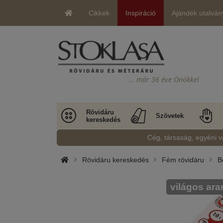
Cikkek
Inspiráció
Ajándék utalván
… már 36 éve Önökkel
Rövidáru
Szövetek
kereskedés
Cég, társaság, egyéni v
Rövidáru kereskedés
Fém rövidáru
B
világos ara