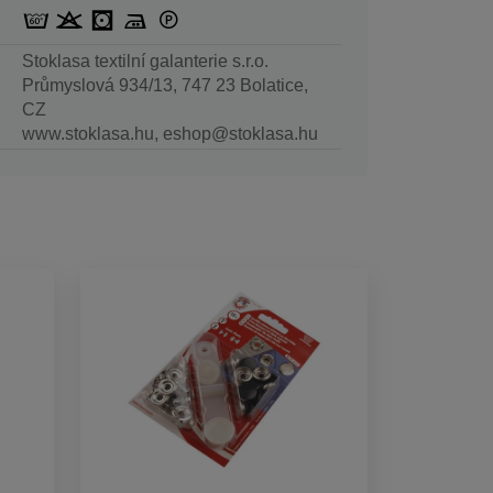
Stoklasa textilní galanterie s.r.o.
Průmyslová 934/13, 747 23 Bolatice,
CZ
www.stoklasa.hu, eshop@stoklasa.hu