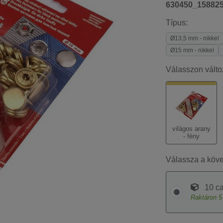
630450_15882
Típus:
Ø13,5 mm - nikkel
Ø15 mm - nikkel
Válasszon válto
világos arany
- fény
Válassza a köv
10 ca
Raktáron
5