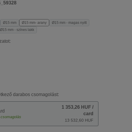
5_59328
Ø15 mm
Ø15 mm- arany
Ø15 mm - magas nyitt
Ø15 mm - színes lakk
zatot:
etkező darabos csomagolást:
1 353,26 HUF
/
rd
card
csomagolás
13 532,60 HUF