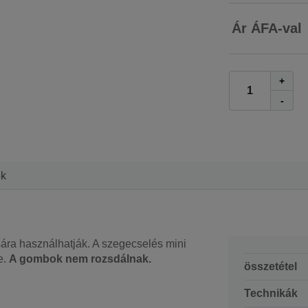
Ár ÁFA-val
+
-
ek
ra használhatják. A szegecselés mini
e.
A gombok nem rozsdálnak.
összetétel
Technikák