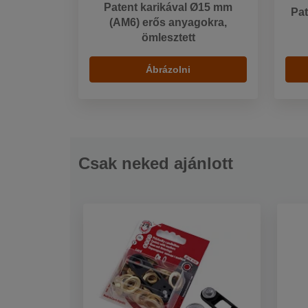
Patent karikával Ø15 mm
Pat
(AM6) erős anyagokra,
ömlesztett
Ábrázolni
Csak neked ajánlott