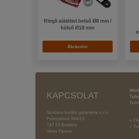
Ringli alátéttel belső Ø8 mm /
külső Ø18 mm
m
Ábrázolni
Mich
KAPCSOLAT
Tol
Tele
Stoklasa textilní galanterie s.r.o.
Průmyslová 934/13
» Ci
747 23 Bolatice
» Tut
okres Opava