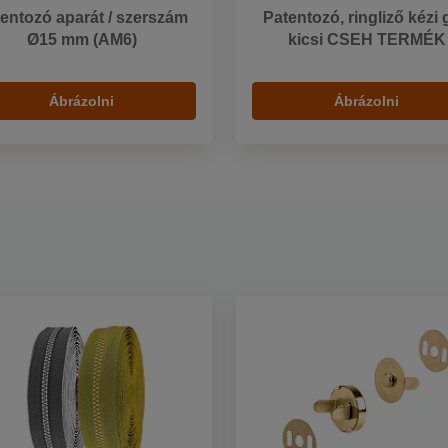
entozó aparát / szerszám
Patentozó, ringliző kézi
Ø15 mm (AM6)
kicsi CSEH TERMÉK
Ábrázolni
Ábrázolni