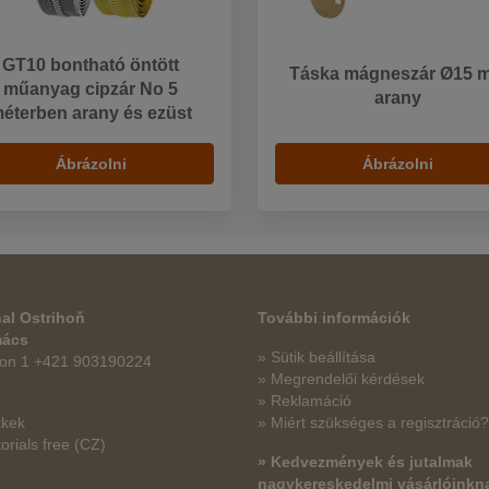
GT10 bontható öntött
Táska mágneszár Ø15 
műanyag cipzár No 5
arany
éterben arany és ezüst
Ábrázolni
Ábrázolni
al Ostrihoň
További információk
mács
» Sütik beállítása
fon 1 +421 903190224
» Megrendelői kérdések
» Reklamáció
kkek
» Miért szükséges a regisztráció?
orials free
(CZ)
» Kedvezmények és jutalmak
nagykereskedelmi vásárlóinkn