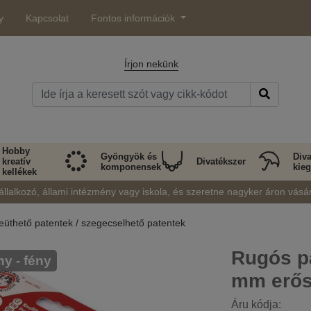
y
Kapcsolat
Fontos információk
Írjon nekünk
Hobby
Gyöngyök és
Diva
kreatív
Divatékszer
komponensek
kieg
kellékek
állalkozó, állami intézmény vagy iskola, és szeretne nagyker áron vásá
eüthető patentek / szegecselhető patentek
Rugós p
ny - fény
mm erős
Áru kódja: