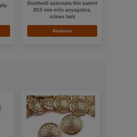
Beüthető automata fém patent
 gép
Ø15 mm erős anyagokra,
színes lakk
Ábrázolni