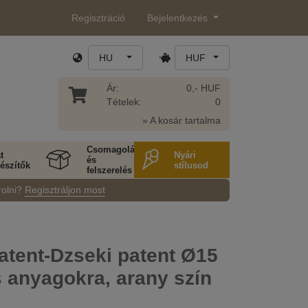
Regisztráció
Bejelentkezés
HU
HUF
Ár:
0,- HUF
Tételek:
0
» A kosár tartalma
Csomagolás
t
Nyári
és
észítők
stílusod
felszerelés
rolni?
Regisztráljon most
atent-Dzseki patent Ø15
 anyagokra, arany szín