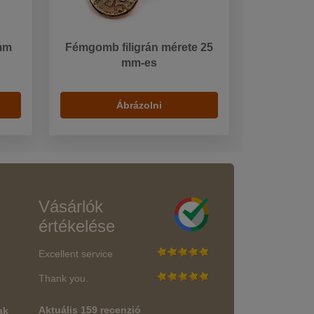
mm
Fémgomb filigrán mérete 25
mm-es
Ábrázolni
Vásárlók
értékelése
Excellent service
Thank you.
Aktuális 159 recenzió
ak