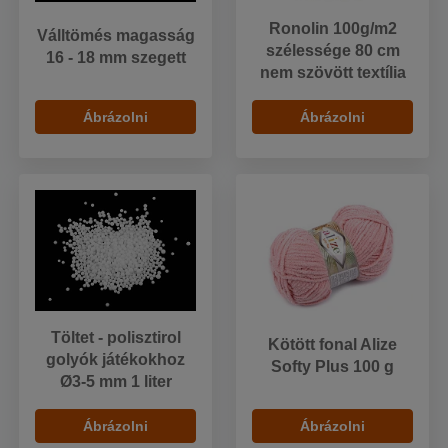
Ronolin 100g/m2
Válltömés magasság
szélessége 80 cm
16 - 18 mm szegett
nem szövött textília
Ábrázolni
Ábrázolni
Töltet - polisztirol
Kötött fonal Alize
golyók játékokhoz
Softy Plus 100 g
Ø3-5 mm 1 liter
Ábrázolni
Ábrázolni