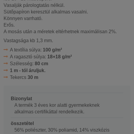
Vasalják párologtatás nélkül.
Sütőpapíron keresztül alkalmas vasalni.
Könnyen varrható.
Erős.
A mosás után a méretek eltérhetnek maximálisan 2%.
Vastagsága kb 1,3 mm.
A textília súlya:
100 g/m²
A ragasztó súlya:
18+18 g/m²
Szélesség:
80 cm
1 m - tól áruljuk.
Tekercs
30 m
Bizonylat
A termék 3 éves kor alatti gyermekeknek
alkalmas certifikáttal rendelkezik.
összetétel
56% poliészter, 30% poliamid, 14% viszkózis