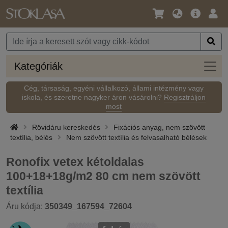
Nyelv
Fő
Beje
/
ajánlat
Pénznem
Kateg
Kategóriák
Cég, társaság, egyéni vállalkozó, állami intézmény vagy
iskola, és szeretne nagyker áron vásárolni?
Regisztráljon
most
Rövidáru kereskedés
Fixációs anyag, nem szövött
textília, bélés
Nem szövött textília és felvasalható bélések
Ronofix vetex kétoldalas
100+18+18g/m2 80 cm nem szövött
textília
Áru kódja:
350349_167594_72604