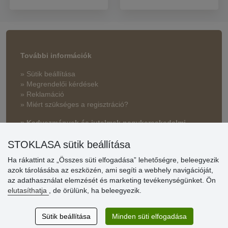
További információk
» Sütik beállítása
» Megrendelői kérdések
» Reklamáció
» Miért szükséges a regisztráció?
» Kedvezmények és jutalmak nagykereskedelmi
vásárlóinknak
STOKLASA sütik beállítása
» Súgó
Ha rákattint az „Összes süti elfogadása” lehetőségre, beleegyezik
azok tárolásába az eszközén, ami segíti a webhely navigációját,
az adathasználat elemzését és marketing tevékenységünket. Ön
Vásárlók
elutasíthatja
, de örülünk, ha beleegyezik.
értékelése
Sütik beállítása
Minden süti elfogadása
Excellent service