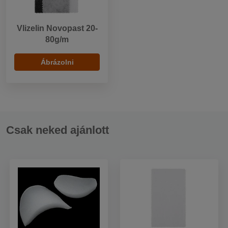
Vlizelin Novopast 20-
80g/m
Ábrázolni
Csak neked ajánlott