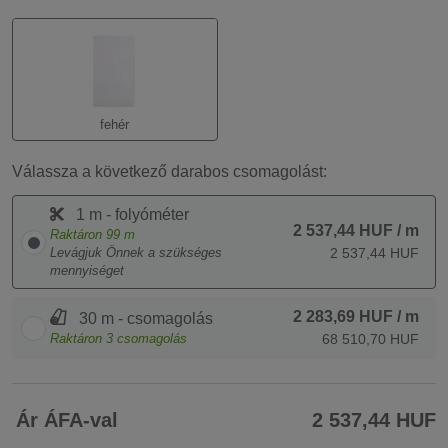
fehér
Válassza a következő darabos csomagolást:
1 m - folyóméter
2 537,44 HUF
/ m
Raktáron
99
m
Levágjuk Önnek a szükséges
2 537,44 HUF
mennyiséget
2 283,69 HUF
/ m
30 m - csomagolás
Raktáron
3
csomagolás
68 510,70 HUF
Ár ÁFA-val
2 537,44 HUF