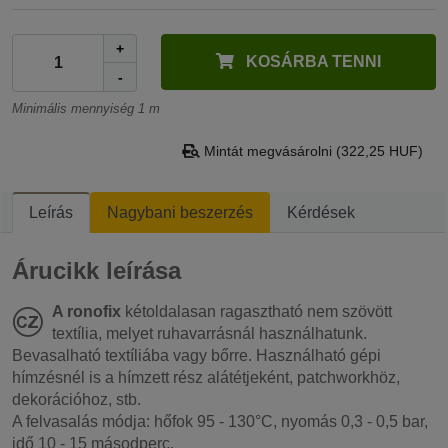
+
KOSÁRBA TENNI
-
Minimális mennyiség 1 m
Mintát megvásárolni (322,25 HUF)
Leírás
Nagybani beszerzés
Kérdések
Árucikk leírása
A ronofix
kétoldalasan ragasztható nem szövött
textília, melyet ruhavarrásnál használhatunk.
Bevasalható textíliába vagy bőrre. Használható gépi
hímzésnél is a hímzett rész alátétjeként, patchworkhöz,
dekorációhoz, stb.
A felvasalás módja: hőfok 95 - 130°C, nyomás 0,3 - 0,5 bar,
idő 10 - 15 másodperc.