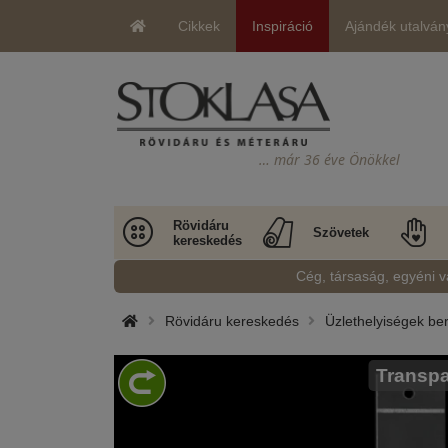
Cikkek
Inspiráció
Ajándék utalván
… már 36 éve Önökkel
Rövidáru
Szövetek
kereskedés
Cég, társaság, egyéni v
Rövidáru kereskedés
Üzlethelyiségek b
Transpa