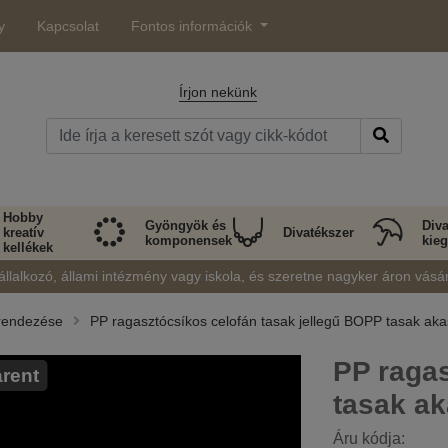
y
Kapcsolat
Fontos információk
Írjon nekünk
Hobby
Gyöngyök és
Diva
kreatív
Divatékszer
komponensek
kieg
kellékek
állalkozó, állami intézmény vagy iskola, és szeretne nagyker áron vásá
erendezése
PP ragasztócsíkos celofán tasak jellegű BOPP tasak aka
PP raga
rent
tasak ak
Áru kódja: