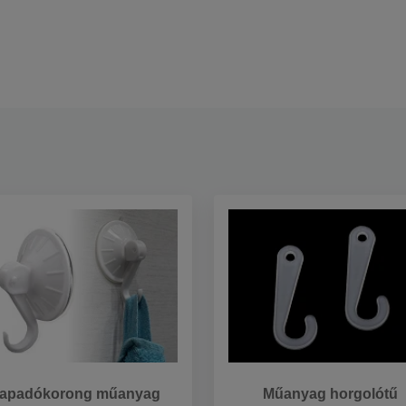
apadókorong műanyag
Műanyag horgolótű