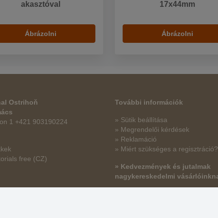
akasztóval
17x44mm
Ábrázolni
Ábrázolni
al Ostrihoň
További információk
mács
» Sütik beállítása
fon 1 +421 903190224
» Megrendelői kérdések
» Reklamáció
kkek
» Miért szükséges a regisztráció?
orials free
(CZ)
» Kedvezmények és jutalmak
nagykereskedelmi vásárlóinkn
» Súgó