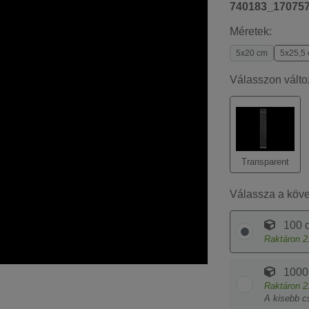
740183_17075
Méretek:
5x20 cm
5x25,5
Válasszon válto
Transparent
Válassza a köv
100 d
Raktáron
2
1000
Raktáron
2
A kisebb c