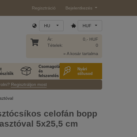
Regisztráció
Bejelentkezés
HU
HUF
Ár:
0,- HUF
Tételek:
0
» A kosár tartalma
Csomagolás
t
Nyári
és
észítők
stílusod
felszerelés
rolni?
Regisztráljon most
sztóval
sztócsíkos celofán bopp
asztóval 5x25,5 cm