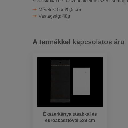
A zacskókat ne használják élelmiszer csomagol
Méretek:
5 x 25,5 cm
Vastagság:
40µ
A termékkel kapcsolatos áru
Ékszerkártya tasakkal és
euroakasztóval 5x8 cm