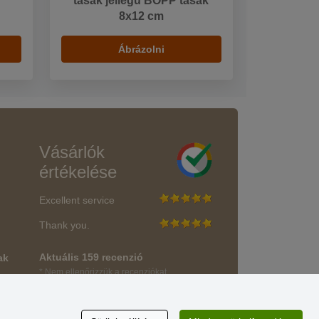
tasak jellegű BOPP tasak
8x12 cm
Ábrázolni
Vásárlók
értékelése
Excellent service
Thank you.
Aktuális 159 recenzió
ak
* Nem ellenőrizzük a recenziókat