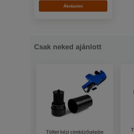
Ábrázolni
Csak neked ajánlott
T
Töltet kézi cimkézőgépbe