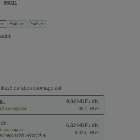
7_66811
 cm
5x40 cm
7x45 cm
zatot:
etkező darabos csomagolást:
9,02 HUF
/ db.
b.
18
csomagolás
902,- HUF
 db.
6,32 HUF
/ db.
1
csomagolás
6 320,- HUF
somagolásból készítjük el