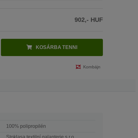
902,- HUF
KOSÁRBA TENNI
Kombájn
100% polipropilén
Stoklasa textilní galanterie s.r.o.