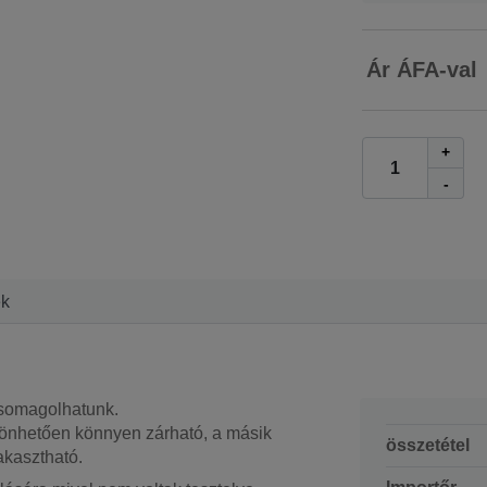
Ár ÁFA-val
+
-
ek
csomagolhatunk.
önhetően könnyen zárható, a másik
összetétel
akasztható.