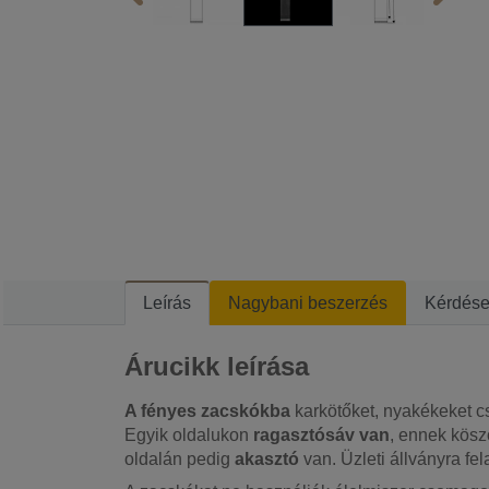
Leírás
Nagybani beszerzés
Kérdés
Árucikk leírása
A fényes zacskókba
karkötőket, nyakékeket 
Egyik oldalukon
ragasztósáv van
, ennek kösz
oldalán pedig
akasztó
van. Üzleti állványra fel