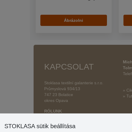
Ábrázolni
Mich
KAPCSOLAT
Tol
Tele
Stoklasa textilní galanterie s.r.o.
Průmyslová 934/13
» Ci
747 23 Bolatice
» Tut
okres Opava
RÓLUNK
STOKLASA sütik beállítása