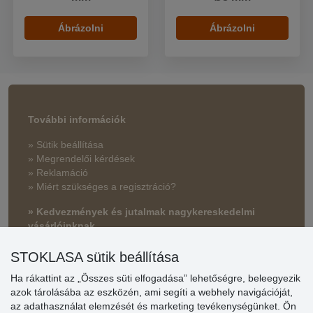
Ábrázolni
Ábrázolni
További információk
» Sütik beállítása
» Megrendelői kérdések
» Reklamáció
» Miért szükséges a regisztráció?
» Kedvezmények és jutalmak nagykereskedelmi
vásárlóinknak
» Súgó
STOKLASA sütik beállítása
Ha rákattint az „Összes süti elfogadása” lehetőségre, beleegyezik
azok tárolásába az eszközén, ami segíti a webhely navigációját,
Vásárlók
az adathasználat elemzését és marketing tevékenységünket. Ön