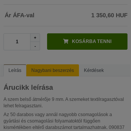
Ár ÁFA-val
1 350,60 HUF
+
KOSÁRBA TENNI
-
Leírás
Nagybani beszerzés
Kérdések
Árucikk leírása
A szem belső átmérője 9 mm. A szemeket textilragasztóval
lehet felragasztani.
Az 50 darabos vagy annál nagyobb csomagolások a
gyártási és csomagolási folyamatoktól függően
kismértékben eltérő darabszámot tartalmazhatnak. 090837