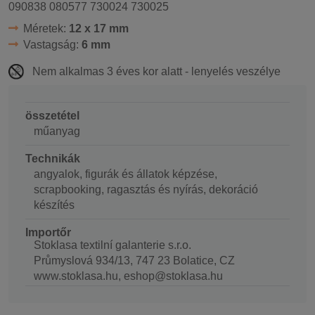
090838 080577 730024 730025
Méretek:
12 x 17 mm
Vastagság:
6 mm
Nem alkalmas 3 éves kor alatt - lenyelés veszélye
összetétel
műanyag
Technikák
angyalok, figurák és állatok képzése,
scrapbooking, ragasztás és nyírás, dekoráció
készítés
Importőr
Stoklasa textilní galanterie s.r.o.
Průmyslová 934/13, 747 23 Bolatice, CZ
www.stoklasa.hu, eshop@stoklasa.hu