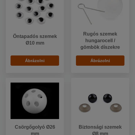
Rugós szemek
Öntapadós szemek
hungarocell /
Ø10 mm
gömbök díszekre
Ábrázolni
Ábrázolni
Csörgőgolyó Ø26
Biztonsági szemek
mm
Ø8 mm