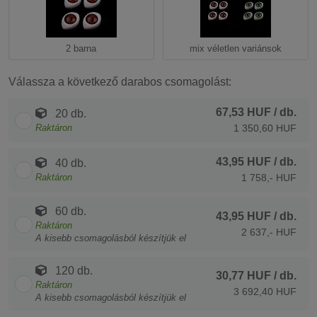
2 barna
mix véletlen variánsok
Válassza a következő darabos csomagolást:
67,53 HUF
/ db.
20 db.
Raktáron
1 350,60 HUF
43,95 HUF
/ db.
40 db.
Raktáron
1 758,- HUF
60 db.
43,95 HUF
/ db.
Raktáron
2 637,- HUF
A kisebb csomagolásból készítjük el
120 db.
30,77 HUF
/ db.
Raktáron
3 692,40 HUF
A kisebb csomagolásból készítjük el