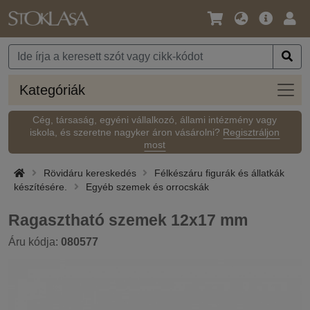
Nyelv
Fő
Beje
/
ajánlat
Pénznem
Kateg
Kategóriák
Cég, társaság, egyéni vállalkozó, állami intézmény vagy
iskola, és szeretne nagyker áron vásárolni?
Regisztráljon
most
Rövidáru kereskedés
Félkészáru figurák és állatkák
készítésére.
Egyéb szemek és orrocskák
Ragasztható szemek 12x17 mm
Áru kódja:
080577