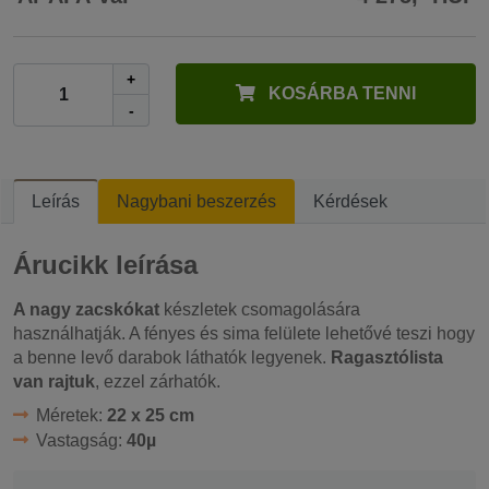
+
KOSÁRBA TENNI
-
Leírás
Nagybani beszerzés
Kérdések
Árucikk leírása
A nagy zacskókat
készletek csomagolására
használhatják. A fényes és sima felülete lehetővé teszi hogy
a benne levő darabok láthatók legyenek.
Ragasztólista
van rajtuk
, ezzel zárhatók.
Méretek:
22 x 25 cm
Vastagság:
40µ