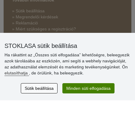
» Sütik beállítása
» Megrendelői kérdések
» Reklamáció
» Miért szükséges a regisztráció?
» Kedvezmények és jutalmak nagykereskedelmi
STOKLASA sütik beállítása
vásárlóinknak
Ha rákattint az „Összes süti elfogadása” lehetőségre, beleegyezik
» Súgó
azok tárolásába az eszközén, ami segíti a webhely navigációját,
az adathasználat elemzését és marketing tevékenységünket. Ön
elutasíthatja
, de örülünk, ha beleegyezik.
Vásárlók
értékelése
Sütik beállítása
Minden süti elfogadása
Excellent service
Thank you.
Aktuális 159 recenzió
* Nem ellenőrizzük a recenziókat