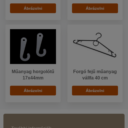
Ábrázolni
Ábrázolni
Műanyag horgolótű
Forgó fejű műanyag
17x44mm
vállfa 40 cm
Ábrázolni
Ábrázolni
További információk