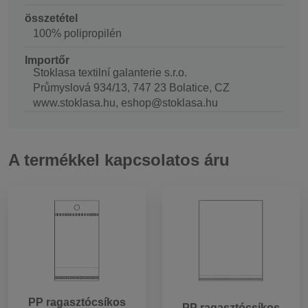
összetétel
100% polipropilén
Importőr
Stoklasa textilní galanterie s.r.o.
Průmyslová 934/13, 747 23 Bolatice, CZ
www.stoklasa.hu, eshop@stoklasa.hu
A termékkel kapcsolatos áru
PP ragasztócsíkos
PP ragasztócsíkos