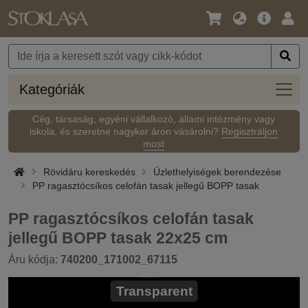
Nyelv
Fő
Beje
/
ajánlat
Pénznem
Kateg
Kategóriák
Cég, társaság, egyéni vállalkozó, állami intézmény vagy
iskola, és szeretne nagyker áron vásárolni?
Regisztráljon
most
Rövidáru kereskedés
Üzlethelyiségek berendezése
PP ragasztócsíkos celofán tasak jellegű BOPP tasak
PP ragasztócsíkos celofán tasak
jellegű BOPP tasak 22x25 cm
Áru kódja:
740200_171002_67115
Transparent