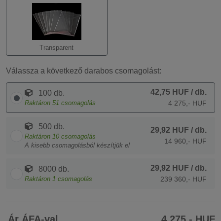
Transparent
Válassza a következő darabos csomagolást:
42,75 HUF
/ db.
100 db.
Raktáron
51
csomagolás
4 275,- HUF
500 db.
29,92 HUF
/ db.
Raktáron
10
csomagolás
14 960,- HUF
A kisebb csomagolásból készítjük el
29,92 HUF
/ db.
8000 db.
Raktáron
1
csomagolás
239 360,- HUF
Ár ÁFA-val
4 275,- HUF