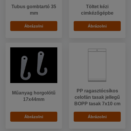
Tubus gombtartó 35
Töltet kézi
mm
cimkézőgépbe
Ábrázolni
Ábrázolni
PP ragasztócsíkos
Műanyag horgolótű
celofán tasak jellegű
17x44mm
BOPP tasak 7x10 cm
Ábrázolni
Ábrázolni