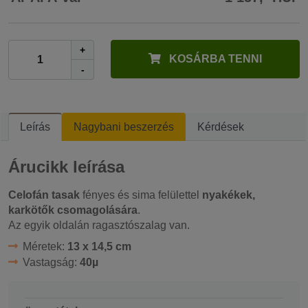
+
KOSÁRBA TENNI
-
Leírás
Nagybani beszerzés
Kérdések
Árucikk leírása
Celofán tasak
fényes és sima felülettel
nyakékek,
karkötők csomagolására
.
Az egyik oldalán ragasztószalag van.
Méretek:
13 x 14,5 cm
Vastagság:
40µ