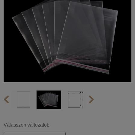
Válasszon változatot: