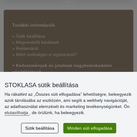
További információk
» Sütik beállítása
» Megrendelői kérdések
» Reklamáció
» Miért szükséges a regisztráció?
» Kedvezmények és jutalmak nagykereskedelmi
vásárlóinknak
» Súgó
STOKLASA sütik beállítása
Ha rákattint az „Összes süti elfogadása” lehetőségre, beleegyezik
azok tárolásába az eszközén, ami segíti a webhely navigációját,
Vásárlók
az adathasználat elemzését és marketing tevékenységünket. Ön
értékelése
elutasíthatja
, de örülünk, ha beleegyezik.
Excellent service
Sütik beállítása
Minden süti elfogadása
Thank you.