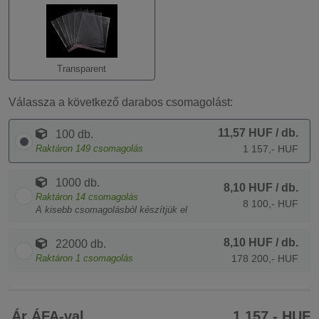
Transparent
Válassza a következő darabos csomagolást:
11,57 HUF
/ db.
100 db.
Raktáron
149
csomagolás
1 157,- HUF
1000 db.
8,10 HUF
/ db.
Raktáron
14
csomagolás
8 100,- HUF
A kisebb csomagolásból készítjük el
8,10 HUF
/ db.
22000 db.
Raktáron
1
csomagolás
178 200,- HUF
Ár ÁFA-val
1 157,- HUF