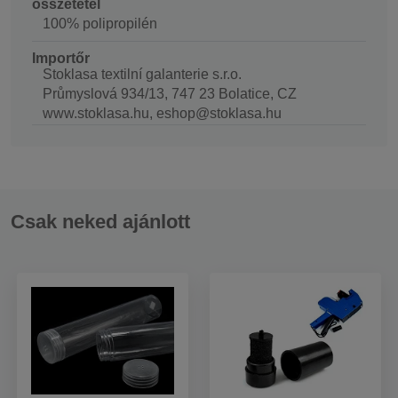
összetétel
100% polipropilén
Importőr
Stoklasa textilní galanterie s.r.o.
Průmyslová 934/13, 747 23 Bolatice, CZ
www.stoklasa.hu, eshop@stoklasa.hu
Csak neked ajánlott