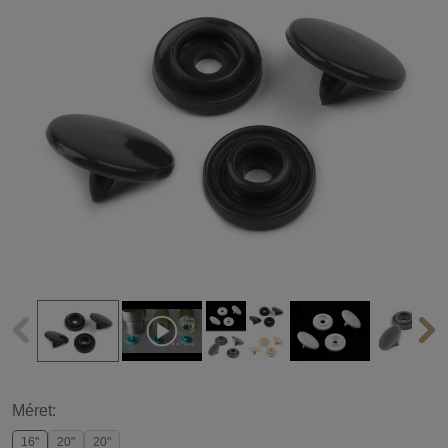
Méret:
16"
20"
20"