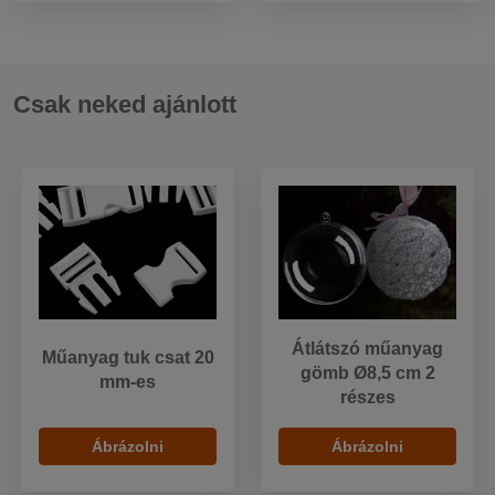
Csak neked ajánlott
Átlátszó műanyag
Műanyag tuk csat 20
gömb Ø8,5 cm 2
mm-es
részes
Ábrázolni
Ábrázolni