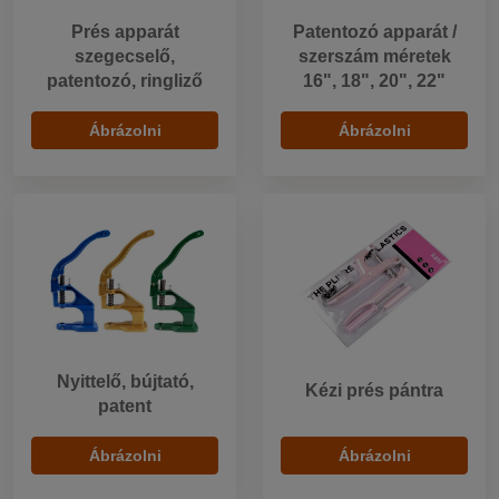
Prés apparát
Patentozó apparát /
szegecselő,
szerszám méretek
patentozó, ringliző
16", 18", 20", 22"
Ábrázolni
Ábrázolni
Nyittelő, bújtató,
Kézi prés pántra
patent
Ábrázolni
Ábrázolni