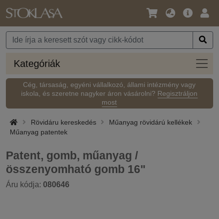
Nyelv
Fő
Beje
/
ajánlat
Pénznem
Kateg
Kategóriák
Cég, társaság, egyéni vállalkozó, állami intézmény vagy
iskola, és szeretne nagyker áron vásárolni?
Regisztráljon
most
Rövidáru kereskedés
Műanyag rövidárú kellékek
Műanyag patentek
Patent, gomb, műanyag /
összenyomható gomb 16"
Áru kódja:
080646