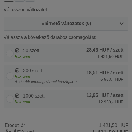
Válasszon változatot:
Elérhető változatok (6)
Válassza a következő darabos csomagolást:
28,43 HUF
/ szett
50 szett
Raktáron
1 421,50 HUF
300 szett
18,51 HUF
/ szett
Raktáron
5 553,- HUF
A kisebb csomagolásból készítjük el
12,95 HUF
/ szett
1000 szett
Raktáron
12 950,- HUF
Eredeti ár
1 421,50 HUF