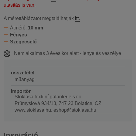
utasítás is van.
A mérettáblázatot megtalálhatják
itt.
Átmérő:
10 mm
Fényes
Szegecselő
Nem alkalmas 3 éves kor alatt - lenyelés veszélye
összetétel
műanyag
Importőr
Stoklasa textilní galanterie s.r.o.
Průmyslová 934/13, 747 23 Bolatice, CZ
www.stoklasa.hu, eshop@stoklasa.hu
Inspiráció