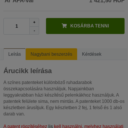
Ár ÁFA-val
1 421,50 HUF
+
KOSÁRBA TENNI
-
Leírás
Nagybani beszerzés
Kérdések
Árucikk leírása
A színes patenteket különböző ruhadarabok
összekapcsolására használjuk. Napjainkban
leggyakrabban házi készítésű pelenkákhoz használjuk. A
patentek felülete sima, nem mintás. A patenteket 1000 db-os
készletben árusítjuk. Egy készletben 2 fej, 1 felső és 1 alsó
darab van.
A patent rögzítéséhez
lis
kell használni, melyhez használati