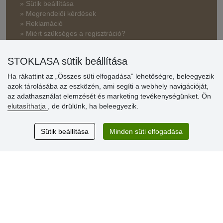
» Sütik beállítása
» Megrendelői kérdések
» Reklamáció
» Miért szükséges a regisztráció?
» Kedvezmények és jutalmak nagykereskedelmi
STOKLASA sütik beállítása
vásárlóinknak
Ha rákattint az „Összes süti elfogadása” lehetőségre, beleegyezik
» Súgó
azok tárolásába az eszközén, ami segíti a webhely navigációját,
az adathasználat elemzését és marketing tevékenységünket. Ön
elutasíthatja
, de örülünk, ha beleegyezik.
Vásárlók
értékelése
Sütik beállítása
Minden süti elfogadása
Excellent service
Thank you.
Aktuális 159 recenzió
* Nem ellenőrizzük a recenziókat