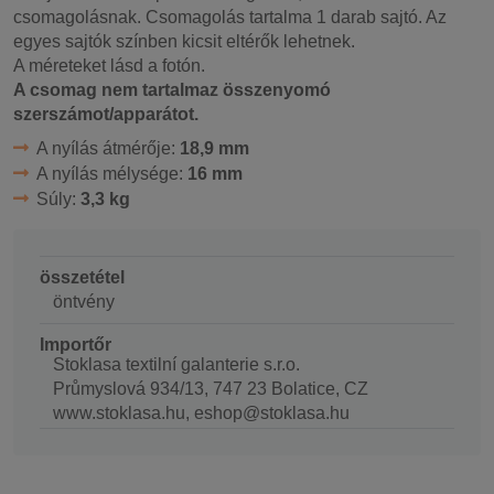
csomagolásnak. Csomagolás tartalma 1 darab sajtó. Az
egyes sajtók színben kicsit eltérők lehetnek.
A méreteket lásd a fotón.
A csomag nem tartalmaz összenyomó
szerszámot/apparátot.
A nyílás átmérője:
18,9 mm
A nyílás mélysége:
16 mm
Súly:
3,3 kg
összetétel
öntvény
Importőr
Stoklasa textilní galanterie s.r.o.
Průmyslová 934/13, 747 23 Bolatice, CZ
www.stoklasa.hu, eshop@stoklasa.hu