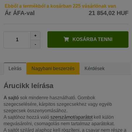
Ebből a termékból a kosárban 225 vásárlónak van
Ár ÁFA-val
21 854,02 HUF
+
KOSÁRBA TENNI
-
Leírás
Nagybani beszerzés
Kérdések
Árucikk leírása
A sajtó
sok mindenre használható. Gombok
szegecselésére, kárpitos szegecsekhez vagy egyéb
szegecsek összenyomásához.
A sajtóhoz hozzá való
szerszámot/aparátot
kell külön
megvásárolni, csomagolás nem tartalmaz aparátokat.
A sajtót szilárd alaphoz kell rögzíteni, a csavar nem része a