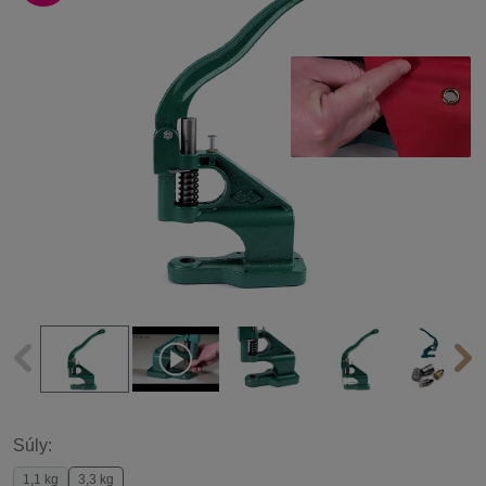
Súly:
1,1 kg
3,3 kg