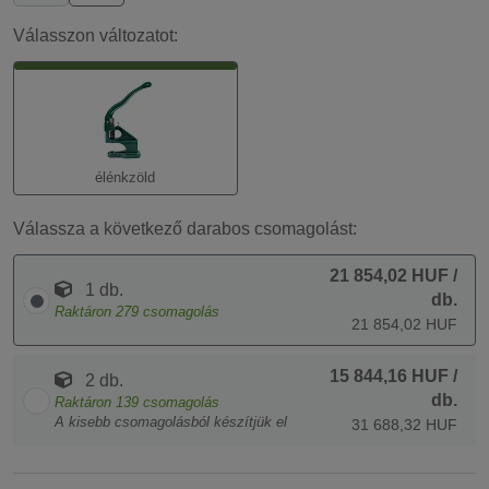
Válasszon változatot:
élénkzöld
Válassza a következő darabos csomagolást:
21 854,02 HUF
/
1 db.
db.
Raktáron
279
csomagolás
21 854,02 HUF
15 844,16 HUF
/
2 db.
db.
Raktáron
139
csomagolás
A kisebb csomagolásból készítjük el
31 688,32 HUF