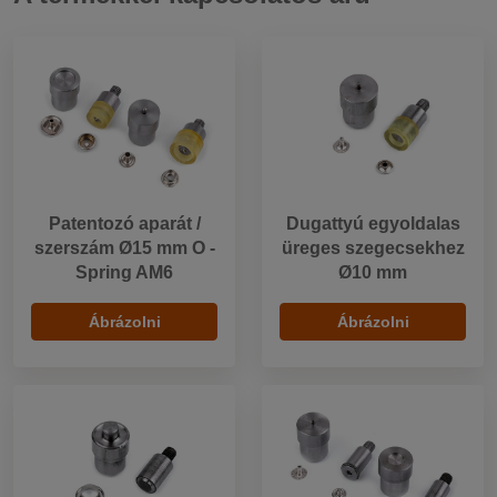
Patentozó aparát /
Dugattyú egyoldalas
szerszám Ø15 mm O -
üreges szegecsekhez
Spring AM6
Ø10 mm
Ábrázolni
Ábrázolni