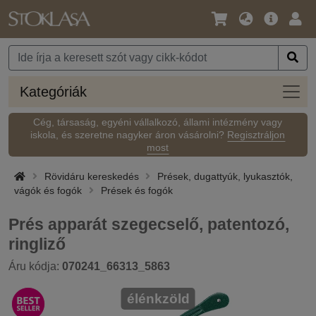
Nyelv
Fő
Beje
/
ajánlat
Pénznem
Kateg
Kategóriák
Cég, társaság, egyéni vállalkozó, állami intézmény vagy
iskola, és szeretne nagyker áron vásárolni?
Regisztráljon
most
Rövidáru kereskedés
Prések, dugattyúk, lyukasztók,
vágók és fogók
Prések és fogók
Prés apparát szegecselő, patentozó,
ringliző
Áru kódja:
070241_66313_5863
élénkzöld