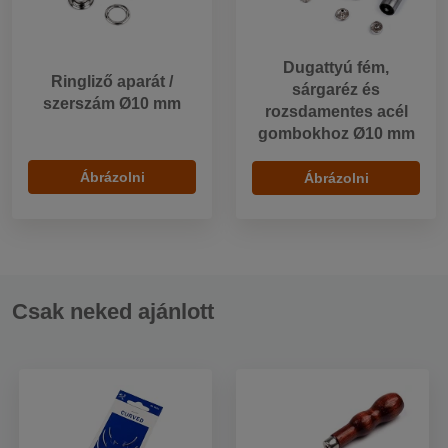
Dugattyú fém,
Ringliző aparát /
sárgaréz és
szerszám Ø10 mm
rozsdamentes acél
gombokhoz Ø10 mm
Ábrázolni
Ábrázolni
Csak neked ajánlott