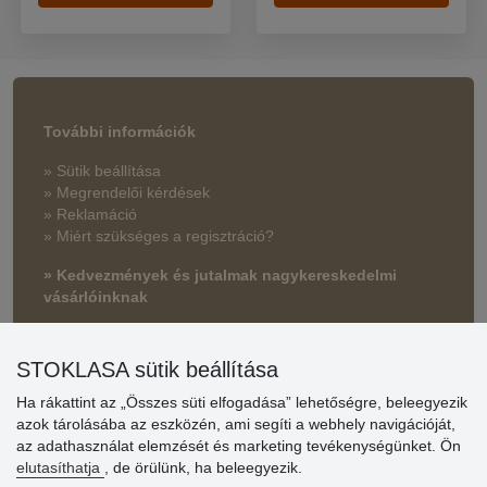
További információk
» Sütik beállítása
» Megrendelői kérdések
» Reklamáció
» Miért szükséges a regisztráció?
» Kedvezmények és jutalmak nagykereskedelmi
vásárlóinknak
» Súgó
STOKLASA sütik beállítása
Ha rákattint az „Összes süti elfogadása” lehetőségre, beleegyezik
Vásárlók
azok tárolásába az eszközén, ami segíti a webhely navigációját,
értékelése
az adathasználat elemzését és marketing tevékenységünket. Ön
elutasíthatja
, de örülünk, ha beleegyezik.
Excellent service