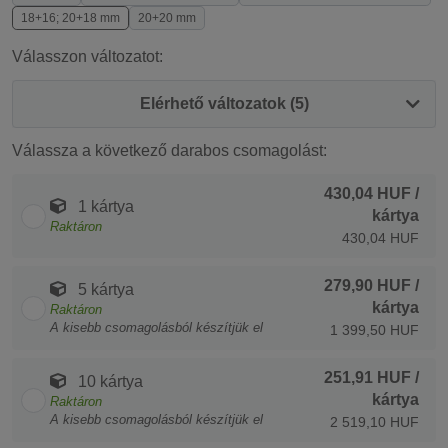
18+16; 20+18 mm
20+20 mm
Válasszon változatot:
Elérhető változatok (5)
Válassza a következő darabos csomagolást:
430,04 HUF
/
1 kártya
kártya
Raktáron
430,04 HUF
279,90 HUF
/
5 kártya
kártya
Raktáron
A kisebb csomagolásból készítjük el
1 399,50 HUF
251,91 HUF
/
10 kártya
kártya
Raktáron
A kisebb csomagolásból készítjük el
2 519,10 HUF