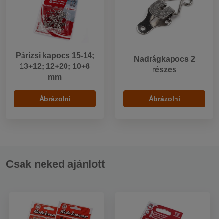
Párizsi kapocs 15-14;
Nadrágkapocs 2
13+12; 12+20; 10+8
részes
mm
Ábrázolni
Ábrázolni
Csak neked ajánlott