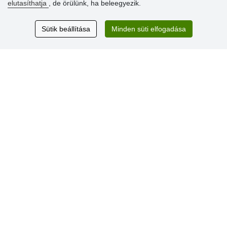
elutasíthatja
, de örülünk, ha beleegyezik.
Vásárlók
Sütik beállítása
Minden süti elfogadása
értékelése
Excellent service
Thank you.
Aktuális 159 recenzió
* Nem ellenőrizzük a recenziókat
© Stoklasa textilní galanterie s.r.o. 2026.