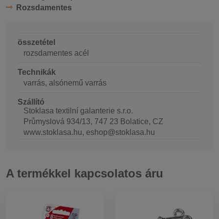
Rozsdamentes
összetétel
rozsdamentes acél
Technikák
varrás, alsónemű varrás
Szállító
Stoklasa textilní galanterie s.r.o.
Průmyslová 934/13, 747 23 Bolatice, CZ
www.stoklasa.hu, eshop@stoklasa.hu
A termékkel kapcsolatos áru