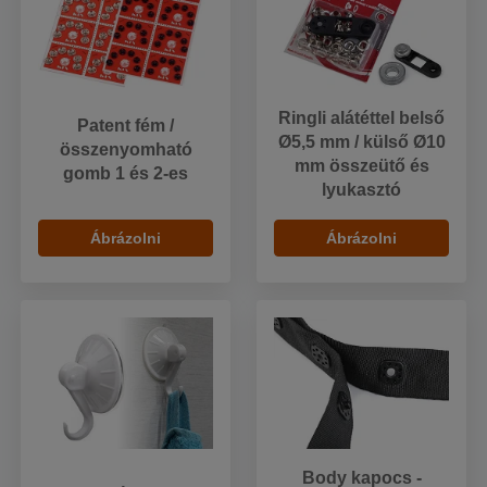
Ringli alátéttel belső
Patent fém /
Ø5,5 mm / külső Ø10
összenyomható
mm összeütő és
gomb 1 és 2-es
lyukasztó
Ábrázolni
Ábrázolni
Body kapocs -