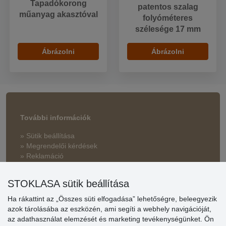
Tapadókorong
patentos szalag
műanyag akasztóval
folyóméteres
szélesége 17 mm
Ábrázolni
Ábrázolni
További információk
» Sütik beállítása
» Megrendelői kérdések
» Reklamáció
» Miért szükséges a regisztráció?
STOKLASA sütik beállítása
» Kedvezmények és jutalmak nagykereskedelmi
vásárlóinknak
Ha rákattint az „Összes süti elfogadása” lehetőségre, beleegyezik
azok tárolásába az eszközén, ami segíti a webhely navigációját,
» Súgó
az adathasználat elemzését és marketing tevékenységünket. Ön