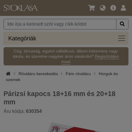
Nyelv
Fő
Beje
/
ajánlat
Pénznem
Kateg
Kategóriák
Cég, társaság, egyéni vállalkozó, állami intézmény vagy
iskola, és szeretne nagyker áron vásárolni?
Regisztráljon
most
Rövidáru kereskedés
Fém rövidáru
Horgok és
szemek
Párizsi kapocs 18+16 mm és 20+18
mm
Áru kódja:
630354