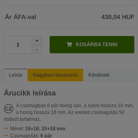
Ár ÁFA-val
430,04 HUF
+
KOSÁRBA TENNI
-
Leírás
Nagybani beszerzés
Kérdések
Árucikk leírása
A csomagban 6 pár horog van, a szem hossza 16 mm,
a horog hossza 18 mm. Az eredeti csomagolás 50
dobozt tartalmaz.
Méret:
18+16; 20+18 mm
Csomagolás:
6 pár