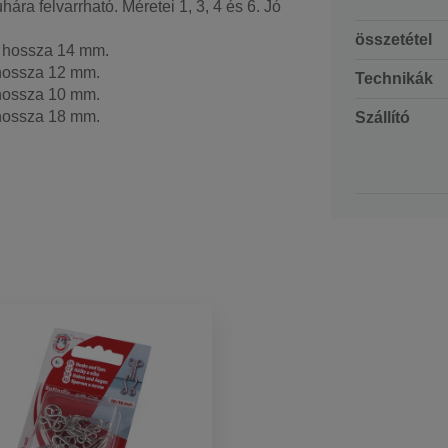
ára felvarrható. Méretei 1, 3, 4 és 6. Jó
összetétel
m hossza 14 mm.
 hossza 12 mm.
Technikák
 hossza 10 mm.
 hossza 18 mm.
Szállító