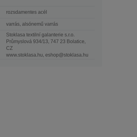
rozsdamentes acél
varrás, alsónemű varrás
Stoklasa textilní galanterie s.r.o.
Průmyslová 934/13, 747 23 Bolatice,
CZ
www.stoklasa.hu, eshop@stoklasa.hu