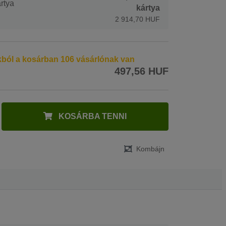
rtya
kártya
2 914,70 HUF
kból a kosárban 106 vásárlónak van
497,56 HUF
KOSÁRBA TENNI
Kombájn