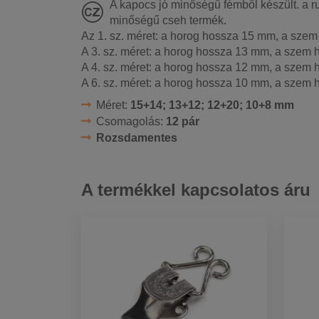
A kapocs jó minőségű fémből készült. a ruh
minőségű cseh termék.
Az 1. sz. méret: a horog hossza 15 mm, a sze
A 3. sz. méret: a horog hossza 13 mm, a szem
A 4. sz. méret: a horog hossza 12 mm, a szem
A 6. sz. méret: a horog hossza 10 mm, a szem
Méret:
15+14; 13+12; 12+20; 10+8 mm
Csomagolás:
12 pár
Rozsdamentes
A termékkel kapcsolatos áru