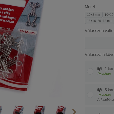
Méret:
10+8 mm
10+10
18+16; 20+18 mm
Válasszon válto
Válassza a köv
1 kár
Raktáron
5 kár
Raktáron
A kisebb c