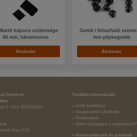
lltartó kapocs szélessége
Gomb / felvarható szeme
40 mm, háromsoros
mm pitykegomb
Ábrázolni
Ábrázolni
al Ostrihoň
További információk
mács
» Sütik beállítása
fon 1 +421 903190224
» Megrendelői kérdések
» Reklamáció
kkek
» Miért szükséges a regisztráció?
orials free
(CZ)
» Kedvezmények és jutalmak