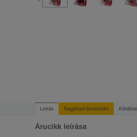
Leírás
Nagybani beszerzés
Kérdés
Árucikk leírása