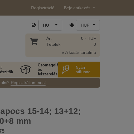
Regisztráció
Bejelentkezés
HU
HUF
Ár:
0,- HUF
Tételek:
0
» A kosár tartalma
Csomagolás
t
Nyári
és
észítők
stílusod
felszerelés
rolni?
Regisztráljon most
kapocs 15-14; 13+12;
10+8 mm
75