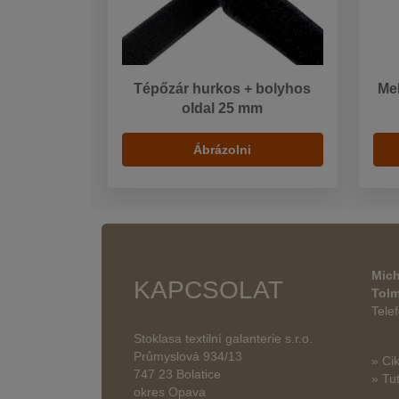
Tépőzár hurkos + bolyhos
Me
oldal 25 mm
Ábrázolni
Mich
KAPCSOLAT
Tol
Tele
Stoklasa textilní galanterie s.r.o.
Průmyslová 934/13
» Ci
747 23 Bolatice
» Tut
okres Opava