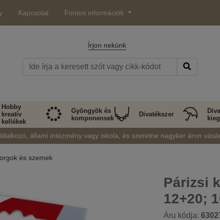
y
Kapcsolat
Fontos információk
Írjon nekünk
Hobby
Gyöngyök és
Diva
kreatív
Divatékszer
komponensek
kieg
kellékek
állalkozó, állami intézmény vagy iskola, és szeretne nagyker áron vásá
orgok és szemek
Párizsi 
12+20; 
Áru kódja:
6302