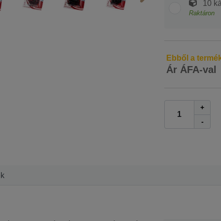
10 ká
Raktáron
Ebből a termé
Ár ÁFA-val
+
-
ek