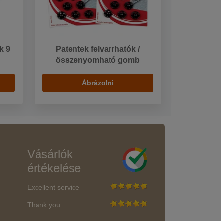
k 9
Patentek felvarrhatók /
összenyomható gomb
Ábrázolni
Vásárlók
értékelése
Excellent service
Thank you.