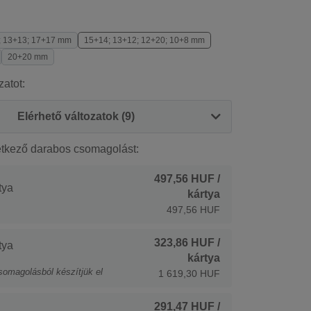
; 13+13; 17+17 mm
15+14; 13+12; 12+20; 10+8 mm
20+20 mm
zatot:
Elérhető változatok (9)
etkező darabos csomagolást:
497,56 HUF
/
tya
kártya
497,56 HUF
323,86 HUF
/
tya
kártya
somagolásból készítjük el
1 619,30 HUF
291,47 HUF
/