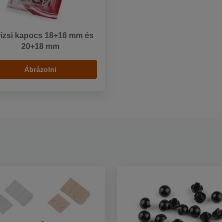
izsi kapocs 18+16 mm és
20+18 mm
Ábrázolni