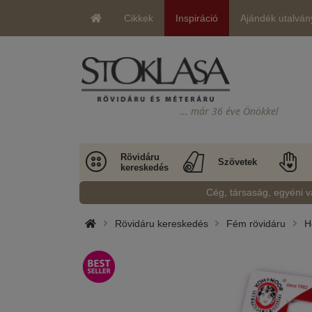
Cikkek
Inspiráció
Ajándék utalván
… már 36 éve Önökkel
Rövidáru
Szövetek
kereskedés
Cég, társaság, egyéni v
Rövidáru kereskedés
Fém rövidáru
H