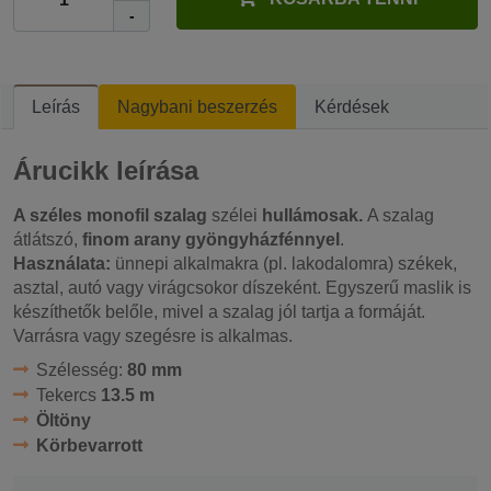
-
Leírás
Nagybani beszerzés
Kérdések
Árucikk leírása
A széles monofil szalag
szélei
hullámosak.
A szalag
átlátszó,
finom arany gyöngyházfénnyel
.
Használata:
ünnepi alkalmakra (pl. lakodalomra) székek,
asztal, autó vagy virágcsokor díszeként. Egyszerű maslik is
készíthetők belőle, mivel a szalag jól tartja a formáját.
Varrásra vagy szegésre is alkalmas.
Szélesség:
80 mm
Tekercs
13.5 m
Öltöny
Körbevarrott