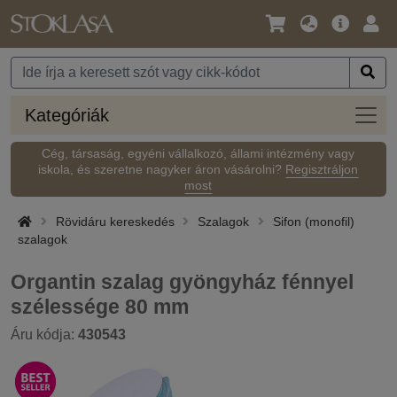
Nyelv
Fő
Beje
/
ajánlat
Pénznem
Kateg
Kategóriák
Cég, társaság, egyéni vállalkozó, állami intézmény vagy
iskola, és szeretne nagyker áron vásárolni?
Regisztráljon
most
Rövidáru kereskedés
Szalagok
Sifon (monofil)
szalagok
Organtin szalag gyöngyház fénnyel
szélessége 80 mm
Áru kódja:
430543