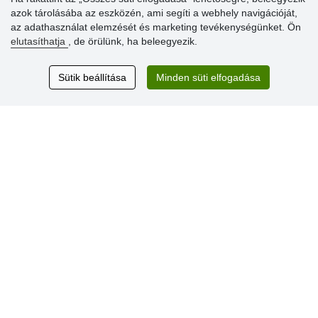
» Súgó
azok tárolásába az eszközén, ami segíti a webhely navigációját,
az adathasználat elemzését és marketing tevékenységünket. Ön
elutasíthatja
, de örülünk, ha beleegyezik.
Vásárlók
értékelése
Sütik beállítása
Minden süti elfogadása
Excellent service
Thank you.
Aktuális 159 recenzió
* Nem ellenőrizzük a recenziókat