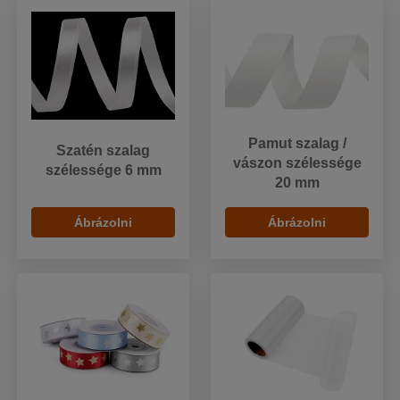
Pamut szalag /
Szatén szalag
vászon szélessége
szélessége 6 mm
20 mm
Ábrázolni
Ábrázolni