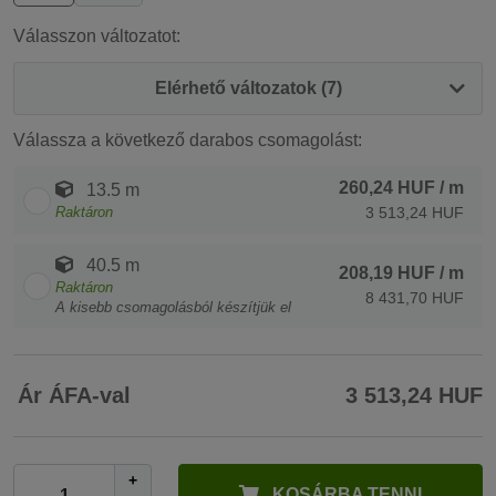
Válasszon változatot:
Elérhető változatok (7)
Válassza a következő darabos csomagolást:
260,24 HUF
/ m
13.5 m
Raktáron
3 513,24 HUF
40.5 m
208,19 HUF
/ m
Raktáron
8 431,70 HUF
A kisebb csomagolásból készítjük el
Ár ÁFA-val
3 513,24 HUF
+
KOSÁRBA TENNI