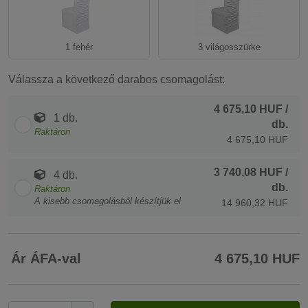
1 fehér
3 világosszürke
Válassza a következő darabos csomagolást:
4 675,10 HUF
/
1 db.
db.
Raktáron
4 675,10 HUF
3 740,08 HUF
/
4 db.
db.
Raktáron
A kisebb csomagolásból készítjük el
14 960,32 HUF
Ár ÁFA-val
4 675,10 HUF