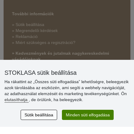
További információk
» Sütik beállítása
» Megrendelői kérdések
» Reklamáció
» Miért szükséges a regisztráció?
» Kedvezmények és jutalmak nagykereskedelmi
vásárlóinknak
» Súgó
STOKLASA sütik beállítása
Ha rákattint az „Összes süti elfogadása” lehetőségre, beleegyezik
azok tárolásába az eszközén, ami segíti a webhely navigációját,
Vásárlók
az adathasználat elemzését és marketing tevékenységünket. Ön
értékelése
elutasíthatja
, de örülünk, ha beleegyezik.
Excellent service
Sütik beállítása
Minden süti elfogadása
Thank you.