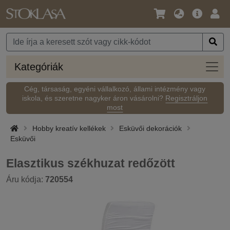
Nyelv
Fő
Beje
/
ajánlat
Pénznem
Kateg
Kategóriák
Cég, társaság, egyéni vállalkozó, állami intézmény vagy
iskola, és szeretne nagyker áron vásárolni?
Regisztráljon
most
Hobby kreatív kellékek
Esküvői dekorációk
Esküvői
Elasztikus székhuzat redőzött
Áru kódja:
720554