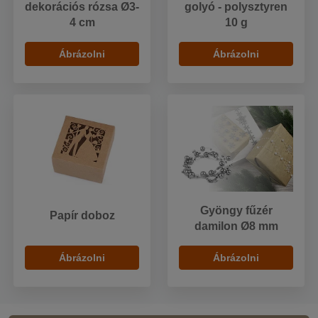
dekorációs rózsa Ø3-
golyó - polysztyren
4 cm
10 g
Ábrázolni
Ábrázolni
Gyöngy fűzér
Papír doboz
damilon Ø8 mm
Ábrázolni
Ábrázolni