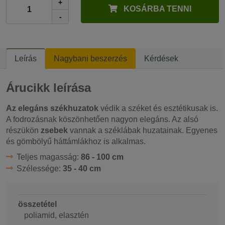
+
KOSÁRBA TENNI
-
Leírás
Nagybani beszerzés
Kérdések
Árucikk leírása
Az elegáns székhuzatok
védik a széket és esztétikusak is.
A fodrozásnak köszönhetően nagyon elegáns. Az alsó
részükön
zsebek
vannak a széklábak huzatainak. Egyenes
és gömbölyű háttámlákhoz is alkalmas.
Teljes magasság:
86 - 100 cm
Szélessége:
35 - 40 cm
összetétel
poliamid, elasztén