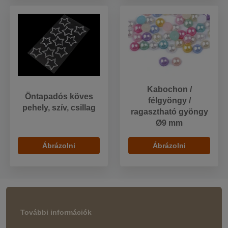
Kabochon /
Öntapadós köves
félgyöngy /
pehely, szív, csillag
ragasztható gyöngy
Ø9 mm
Ábrázolni
Ábrázolni
További információk