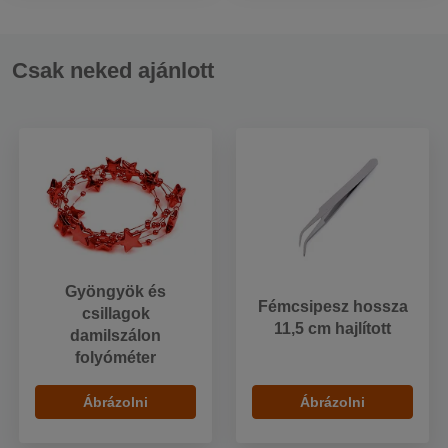
Csak neked ajánlott
Gyöngyök és
Fémcsipesz hossza
csillagok
11,5 cm hajlított
damilszálon
folyóméter
Ábrázolni
Ábrázolni