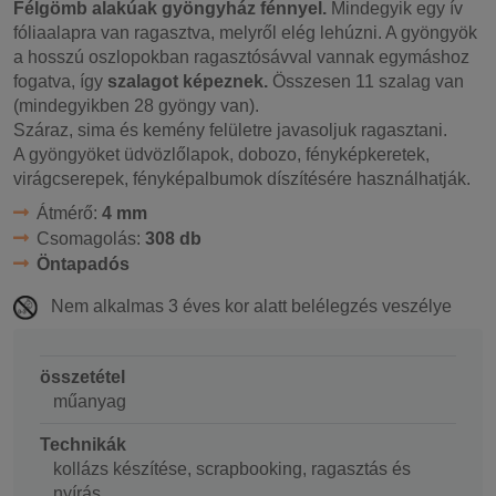
Félgömb alakúak gyöngyház fénnyel.
Mindegyik egy ív
fóliaalapra van ragasztva, melyről elég lehúzni. A gyöngyök
a hosszú oszlopokban ragasztósávval vannak egymáshoz
fogatva, így
szalagot képeznek.
Összesen 11 szalag van
(mindegyikben 28 gyöngy van).
Száraz, sima és kemény felületre javasoljuk ragasztani.
A gyöngyöket üdvözlőlapok, dobozo, fényképkeretek,
virágcserepek, fényképalbumok díszítésére használhatják.
Átmérő:
4 mm
Csomagolás:
308 db
Öntapadós
Nem alkalmas 3 éves kor alatt belélegzés veszélye
összetétel
műanyag
Technikák
kollázs készítése, scrapbooking, ragasztás és
nyírás