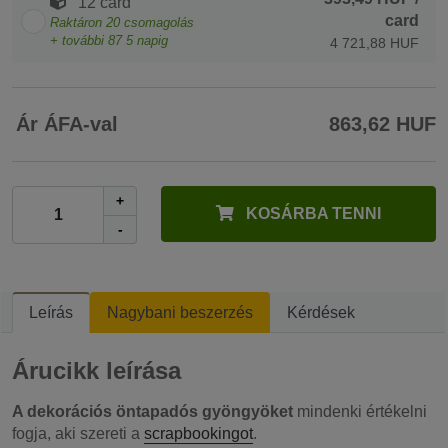
12 card
card
Raktáron
20
csomagolás
+ további
87
5 napig
4 721,88 HUF
Ár ÁFA-val
863,62 HUF
+
KOSÁRBA TENNI
-
Leírás
Nagybani beszerzés
Kérdések
Árucikk leírása
A dekorációs öntapadós gyöngyöket
mindenki értékelni
fogja, aki szereti a
scrapbookingot
.