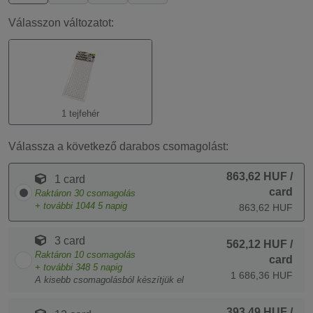
Válasszon változatot:
1 tejfehér
Válassza a következő darabos csomagolást:
863,62 HUF
/
1 card
card
Raktáron
30
csomagolás
+ további
1044
5 napig
863,62 HUF
3 card
562,12 HUF
/
Raktáron
10
csomagolás
card
+ további
348
5 napig
1 686,36 HUF
A kisebb csomagolásból készítjük el
393,49 HUF
/