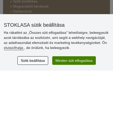
» Sütik beállítása
» Megrendelői kérdések
» Reklamáció
» Miért szükséges a regisztráció?
STOKLASA sütik beállítása
» Kedvezmények és jutalmak nagykereskedelmi
vásárlóinknak
Ha rákattint az „Összes süti elfogadása” lehetőségre, beleegyezik
azok tárolásába az eszközén, ami segíti a webhely navigációját,
» Súgó
az adathasználat elemzését és marketing tevékenységünket. Ön
elutasíthatja
, de örülünk, ha beleegyezik.
Vásárlók
Sütik beállítása
Minden süti elfogadása
értékelése
Excellent service
Thank you.
Aktuális 159 recenzió
* Nem ellenőrizzük a recenziókat