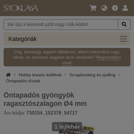
Nyelv
Fő
Beje
/
ajánlat
Pénznem
Kateg
Kategóriák
Cég, társaság, egyéni vállalkozó, állami intézmény vagy
iskola, és szeretne nagyker áron vásárolni?
Regisztráljon
most
Hobby kreatív kellékek
Scrapbooking és quilling
Öntapadós díszek
Öntapadós gyöngyök
ragasztószalagon Ø4 mm
Áru kódja:
730154_152378_54717
1 tejfehér