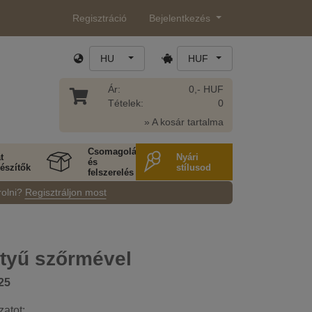
Regisztráció
Bejelentkezés
HU
HUF
Ár:
0,- HUF
Tételek:
0
» A kosár tartalma
Csomagolás
t
Nyári
és
észítők
stílusod
felszerelés
rolni?
Regisztráljon most
ztyű szőrmével
25
zatot: