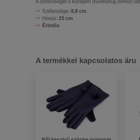
A szélességet a középen (hüvelykujj nélkül) la
Szélessége:
8,8 cm
Hossz:
25 cm
Érintős
A termékkel kapcsolatos áru
Női kesztyű szörme pompom