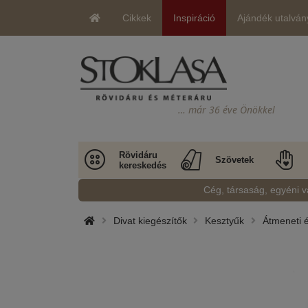
Cikkek
Inspiráció
Ajándék utalván
… már 36 éve Önökkel
Rövidáru
Szövetek
kereskedés
Cég, társaság, egyéni v
Divat kiegészítők
Kesztyűk
Átmeneti é