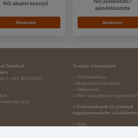
Női zsebkendő /
Női alkalmi kesztyű
ajándékkazetta
Ábrázolni
Ábrázolni
al Ostrihoň
További információk
mács
» Sütik beállítása
fon 1 +421 903190224
» Megrendelői kérdések
» Reklamáció
kkek
» Miért szükséges a regisztráció?
orials free
(CZ)
» Kedvezmények és jutalmak
nagykereskedelmi vásárlóinkn
» Súgó