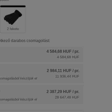
2 fekete
etkező darabos csomagolást:
4 584,68 HUF
/ pr.
4 584,68 HUF
2 984,11 HUF
/ pr.
11 936,44 HUF
somagolásból készítjük el
.
2 387,29 HUF
/ pr.
28 647,48 HUF
somagolásból készítjük el