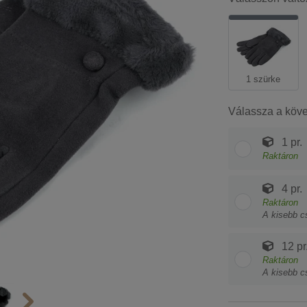
1 szürke
Válassza a köv
1 pr.
Raktáron
4 pr.
Raktáron
A kisebb c
12 pr
Raktáron
A kisebb c