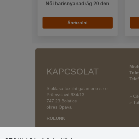
Női harisnyanadrág 20 den
Ábrázolni
Mich
KAPCSOLAT
Tol
Tele
Stoklasa textilní galanterie s.r.o.
Průmyslová 934/13
» Ci
747 23 Bolatice
» Tut
okres Opava
RÓLUNK