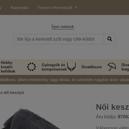
y
Kapcsolat
Fontos információk
Írjon nekünk
Hobby
Gyöngyök és
Diva
kreatív
Divatékszer
komponensek
kieg
kellékek
állalkozó, állami intézmény vagy iskola, és szeretne nagyker áron vásá
s téli kesztyű
Női kes
Áru kódja:
8706
Válasszon válto