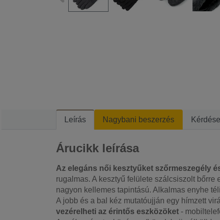
Leírás
Nagybani beszerzés
Kérdés
Árucikk leírása
Az elegáns női kesztyűket
szőrmeszegély é
rugalmas. A kesztyű felülete szálcsiszolt bőrre
nagyon kellemes tapintású. Alkalmas enyhe tél
A jobb és a bal kéz mutatóujján egy hímzett vi
vezérelheti az érintős eszközöket
- mobiltelef