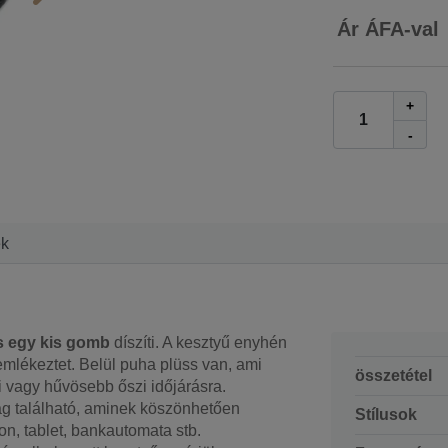
Ár ÁFA-val
+
-
ek
s egy kis gomb
díszíti. A kesztyű enyhén
 emlékeztet. Belül puha plüss van, ami
összetétel
i vagy hűvösebb őszi időjárásra.
rág található, aminek köszönhetően
Stílusok
on, tablet, bankautomata stb.