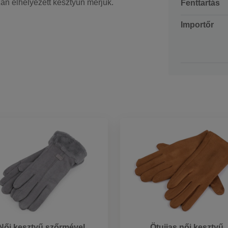
zán elhelyezett kesztyűn mérjük.
Fenttartás
Importőr
Női kesztyű szőrmével
Ötujjas női kesztyű