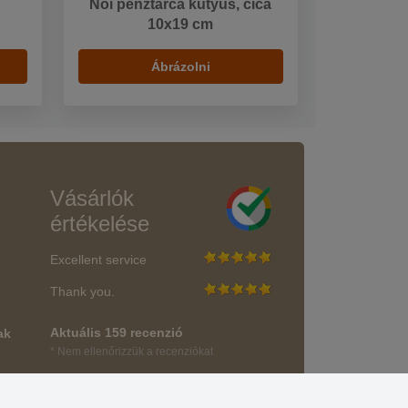
Női pénztárca kutyus, cica
10x19 cm
Ábrázolni
Vásárlók
értékelése
Excellent service
Thank you.
Aktuális 159 recenzió
ak
* Nem ellenőrizzük a recenziókat