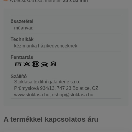
A becsukott csat méretei:
25 x 53 mm
összetétel
műanyag
Technikák
kézimunka házikedvenceknek
Fenttartás
Szállító
Stoklasa textilní galanterie s.r.o.
Průmyslová 934/13, 747 23 Bolatice, CZ
www.stoklasa.hu, eshop@stoklasa.hu
A termékkel kapcsolatos áru