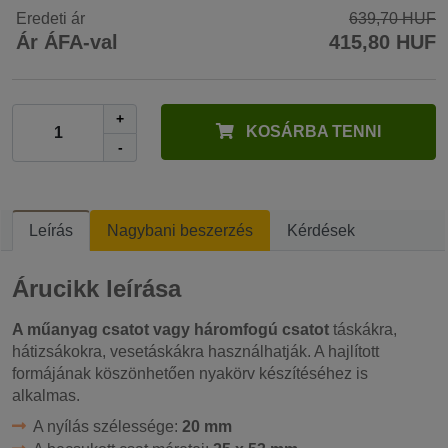
Eredeti ár
639,70 HUF
Ár ÁFA-val
415,80 HUF
+
KOSÁRBA TENNI
-
Leírás
Nagybani beszerzés
Kérdések
Árucikk leírása
A műanyag csatot vagy háromfogú csatot
táskákra,
hátizsákokra, vesetáskákra használhatják. A hajlított
formájának köszönhetően nyakörv készítéséhez is
alkalmas.
A nyílás szélessége:
20 mm