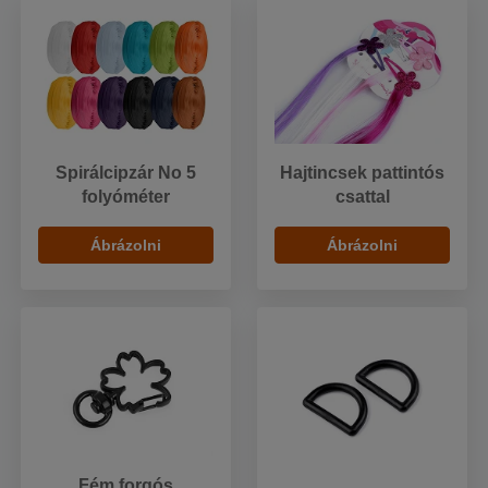
Spirálcipzár No 5
Hajtincsek pattintós
folyóméter
csattal
Ábrázolni
Ábrázolni
Fém forgós