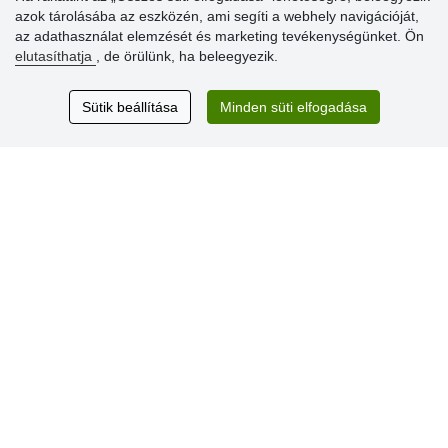
azok tárolásába az eszközén, ami segíti a webhely navigációját,
az adathasználat elemzését és marketing tevékenységünket. Ön
Vásárlók
elutasíthatja
, de örülünk, ha beleegyezik.
értékelése
Sütik beállítása
Minden süti elfogadása
Excellent service
Thank you.
Aktuális 159 recenzió
* Nem ellenőrizzük a recenziókat
© Stoklasa textilní galanterie s.r.o. 2026.