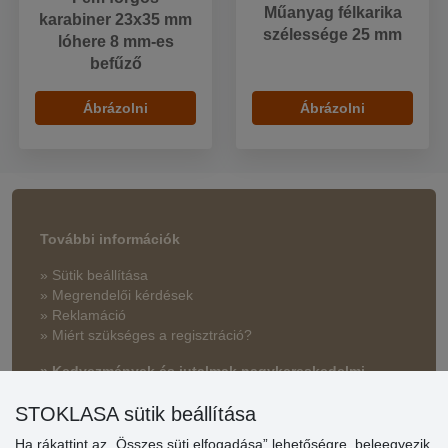
Műanyag félkarika
karabiner 23x35 mm
szélessége 25 mm
lóhere 8 mm-es
befűző
Ábrázolni
Ábrázolni
További információk
» Sütik beállítása
» Megrendelői kérdések
» Reklamáció
» Miért szükséges a regisztráció?
» Kedvezmények és jutalmak nagykereskedelmi
vásárlóinknak
STOKLASA sütik beállítása
» Súgó
Ha rákattint az „Összes süti elfogadása” lehetőségre, beleegyezik