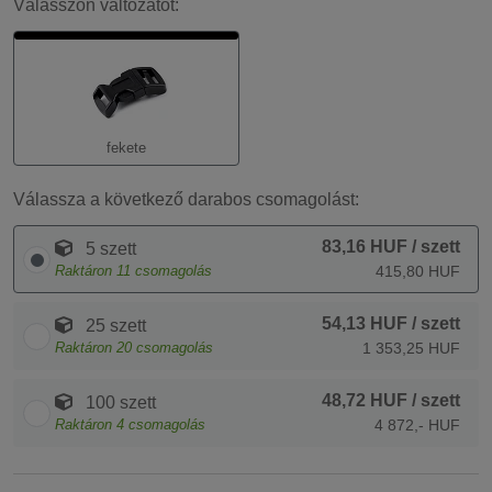
Válasszon változatot:
fekete
Válassza a következő darabos csomagolást:
83,16 HUF
/ szett
5 szett
Raktáron
11
csomagolás
415,80 HUF
54,13 HUF
/ szett
25 szett
Raktáron
20
csomagolás
1 353,25 HUF
48,72 HUF
/ szett
100 szett
Raktáron
4
csomagolás
4 872,- HUF