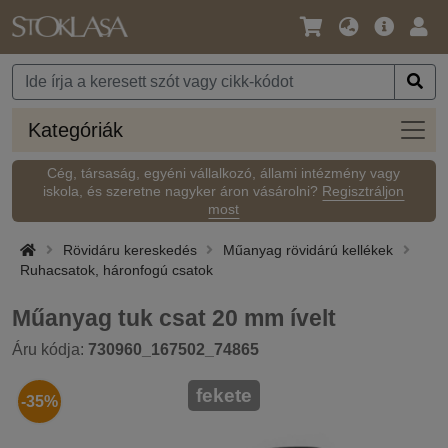
Nyelv
Fő
Beje
/
ajánlat
Pénznem
Kateg
Kategóriák
Cég, társaság, egyéni vállalkozó, állami intézmény vagy
iskola, és szeretne nagyker áron vásárolni?
Regisztráljon
most
Rövidáru kereskedés
Műanyag rövidárú kellékek
Ruhacsatok, háronfogú csatok
Műanyag tuk csat 20 mm ívelt
Áru kódja:
730960_167502_74865
fekete
-35%