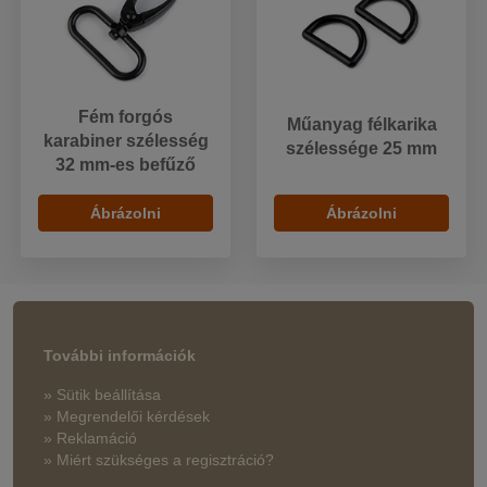
Fém forgós
Műanyag félkarika
karabiner szélesség
szélessége 25 mm
32 mm-es befűző
Ábrázolni
Ábrázolni
További információk
» Sütik beállítása
» Megrendelői kérdések
» Reklamáció
» Miért szükséges a regisztráció?