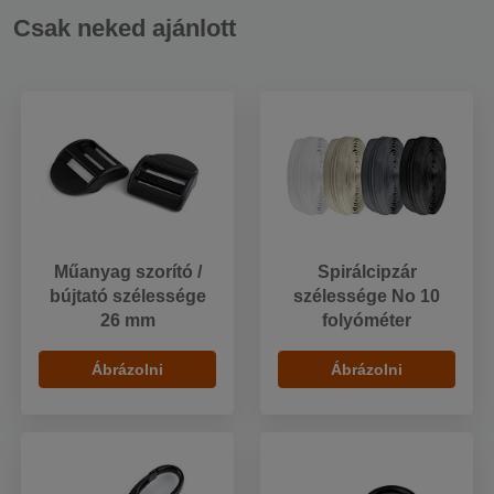
Csak neked ajánlott
Műanyag szorító /
Spirálcipzár
bújtató szélessége
szélessége No 10
26 mm
folyóméter
Ábrázolni
Ábrázolni