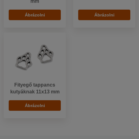
mm
Ábrázolni
Ábrázolni
Fityegő tappancs
kutyáknak 11x13 mm
Ábrázolni