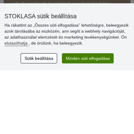
» Kedvezmények és jutalmak nagykereskedelmi
vásárlóinknak
STOKLASA sütik beállítása
» Súgó
Ha rákattint az „Összes süti elfogadása” lehetőségre, beleegyezik
azok tárolásába az eszközén, ami segíti a webhely navigációját,
az adathasználat elemzését és marketing tevékenységünket. Ön
Vásárlók
elutasíthatja
, de örülünk, ha beleegyezik.
értékelése
Sütik beállítása
Minden süti elfogadása
Excellent service
Thank you.
Aktuális 159 recenzió
* Nem ellenőrizzük a recenziókat