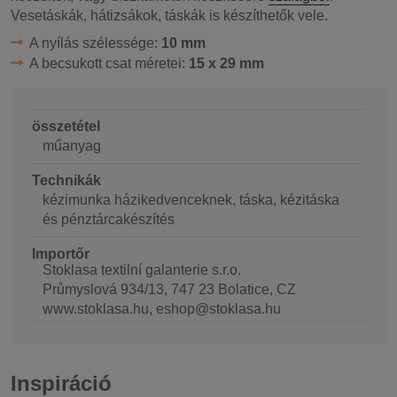
Vesetáskák, hátizsákok, táskák is készíthetők vele.
A nyílás szélessége:
10 mm
A becsukott csat méretei:
15 x 29 mm
összetétel
műanyag
Technikák
kézimunka házikedvenceknek, táska, kézitáska
és pénztárcakészítés
Importőr
Stoklasa textilní galanterie s.r.o.
Průmyslová 934/13, 747 23 Bolatice, CZ
www.stoklasa.hu, eshop@stoklasa.hu
Inspiráció