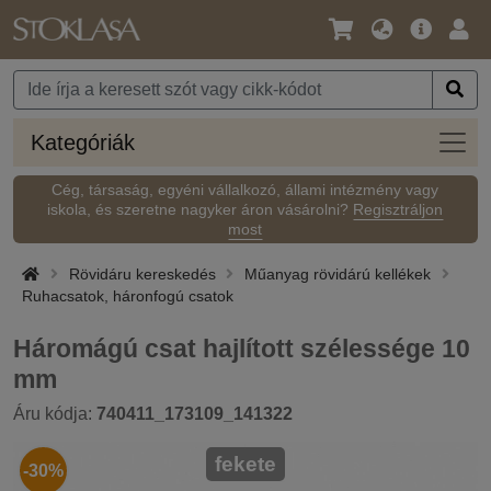
Nyelv
Fő
Beje
/
ajánlat
Pénznem
Kateg
Kategóriák
Cég, társaság, egyéni vállalkozó, állami intézmény vagy
iskola, és szeretne nagyker áron vásárolni?
Regisztráljon
most
Rövidáru kereskedés
Műanyag rövidárú kellékek
Ruhacsatok, háronfogú csatok
Háromágú csat hajlított szélessége 10
mm
Áru kódja:
740411_173109_141322
fekete
-30%