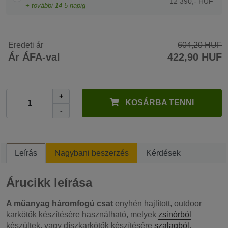
12 390,- HUF
+ további
14
5 napig
Eredeti ár
604,20 HUF
Ár ÁFA-val
422,90 HUF
+
KOSÁRBA TENNI
-
Leírás
Nagybani beszerzés
Kérdések
Árucikk leírása
A műanyag háromfogú csat
enyhén hajlított, outdoor
karkötők készítésére használható, melyek
zsinórból
készültek, vagy díszkarkötők készítésére
szalagból
.