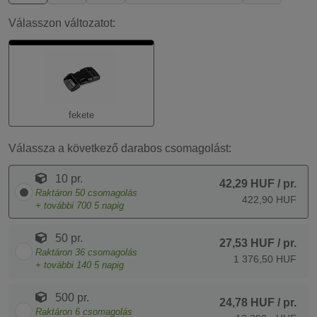
Válasszon változatot:
fekete
Válassza a következő darabos csomagolást:
10 pr.
42,29 HUF
/ pr.
Raktáron
50
csomagolás
422,90 HUF
+ további
700
5 napig
50 pr.
27,53 HUF
/ pr.
Raktáron
36
csomagolás
1 376,50 HUF
+ további
140
5 napig
500 pr.
24,78 HUF
/ pr.
Raktáron
6
csomagolás