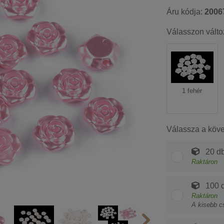
Áru kódja:
2006
Válasszon válto
1 fehér
Válassza a köv
20 db
Raktáron
100 d
Raktáron
A kisebb c