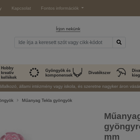
y
Kapcsolat
Fontos információk
Írjon nekünk
Hobby
Gyöngyök és
Diva
kreatív
Divatékszer
komponensek
kieg
kellékek
állalkozó, állami intézmény vagy iskola, és szeretne nagyker áron vásá
öngyök
Műanyag Tekla gyöngyök
Műanyag
gyöngyr
mm