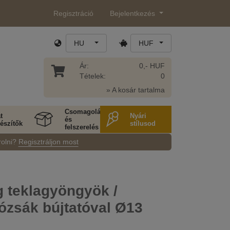
Regisztráció
Bejelentkezés
HU
HUF
Ár:
0,- HUF
Tételek:
0
» A kosár tartalma
Csomagolás
t
Nyári
és
észítők
stílusod
felszerelés
rolni?
Regisztráljon most
 teklagyöngyök /
ózsák bújtatóval Ø13