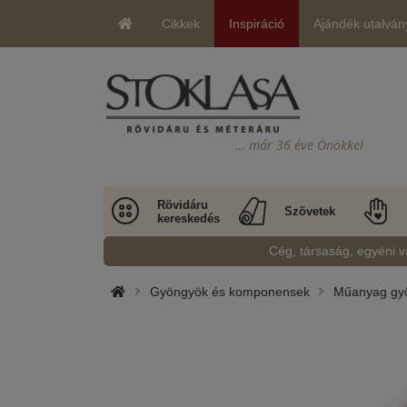
Cikkek
Inspiráció
Ajándék utalván
… már 36 éve Önökkel
Rövidáru
Szövetek
kereskedés
Cég, társaság, egyéni v
Gyöngyök és komponensek
Műanyag gy