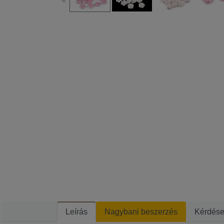
Leírás
Nagybani beszerzés
Kérdés