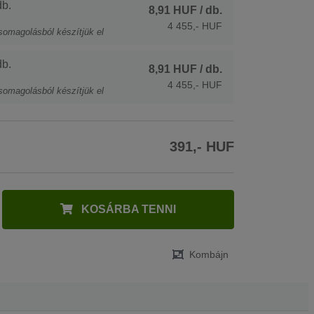
b.
8,91 HUF
/ db.
4 455,- HUF
somagolásból készítjük el
b.
8,91 HUF
/ db.
4 455,- HUF
somagolásból készítjük el
391,- HUF
KOSÁRBA TENNI
Kombájn