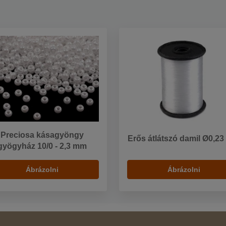
Preciosa kásagyöngy
Erős átlátszó damil Ø0,2
gyögyház 10/0 - 2,3 mm
Ábrázolni
Ábrázolni