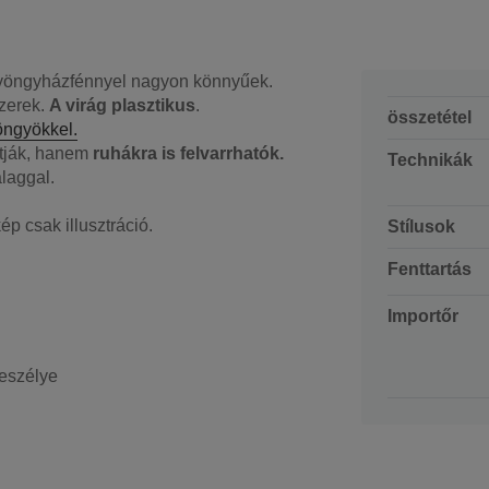
öngyházfénnyel nagyon könnyűek.
szerek.
A virág plasztikus
.
összetétel
öngyökkel.
tják, hanem
ruhákra is felvarrhatók.
Technikák
alaggal.
ép csak illusztráció.
Stílusok
Fenttartás
Importőr
veszélye