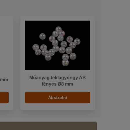
Műanyag teklagyöngy AB
3 mm
fényes Ø8 mm
Ábrázolni