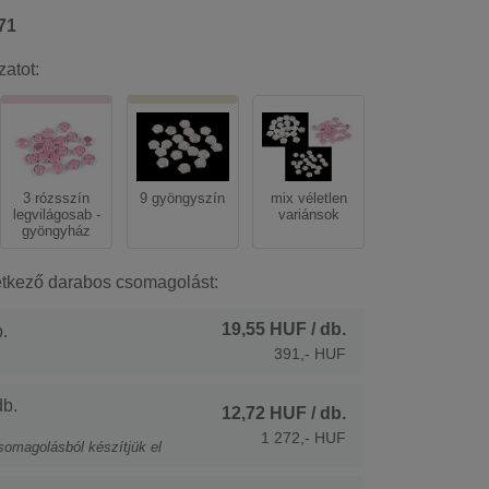
71
zatot:
3 rózsszín
9 gyöngyszín
mix véletlen
legvilágosab -
variánsok
gyöngyház
etkező darabos csomagolást:
19,55 HUF
/ db.
.
391,- HUF
b.
12,72 HUF
/ db.
1 272,- HUF
somagolásból készítjük el