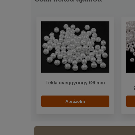
Tekla üveggyöngy Ø6 mm
Ábrázolni