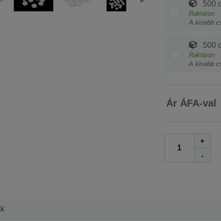
500 d
Raktáron
A kisebb c
500 d
Raktáron
A kisebb c
Ár ÁFA-val
+
-
ek