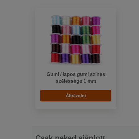
Gumi / lapos gumi színes
szélessége 1 mm
Ábrázolni
Csak neked ajánlott