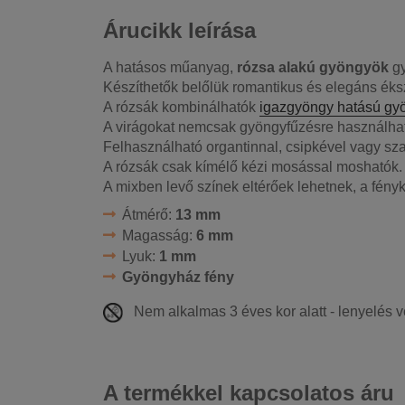
Árucikk leírása
A hatásos műanyag,
rózsa alakú gyöngyök
gy
Készíthetők belőlük romantikus és elegáns ék
A rózsák kombinálhatók
igazgyöngy hatású gy
A virágokat nemcsak gyöngyfűzésre használha
Felhasználható
organtinnal, csipkével vagy sz
A rózsák csak kímélő kézi mosással moshatók.
A mixben levő színek eltérőek lehetnek, a fényk
Átmérő:
13 mm
Magasság:
6 mm
Lyuk:
1 mm
Gyöngyház fény
Nem alkalmas 3 éves kor alatt - lenyelés 
A termékkel kapcsolatos áru