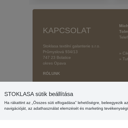
Mich
KAPCSOLAT
Tol
Tele
Stoklasa textilní galanterie s.r.o.
Průmyslová 934/13
» Ci
747 23 Bolatice
» Tut
okres Opava
RÓLUNK
STOKLASA sütik beállítása
Ha rákattint az „Összes süti elfogadása” lehetőségre, beleegyezik a
navigációját, az adathasználat elemzését és marketing tevékenysé