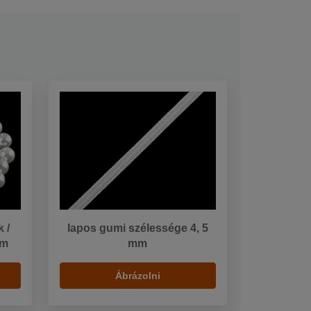
 /
lapos gumi szélessége 4, 5
mm
mm
Ábrázolni