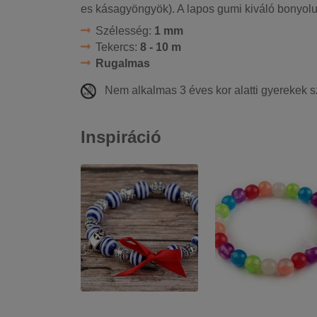
es kásagyöngyök). A lapos gumi kiváló bonyolu
Szélesség:
1 mm
Tekercs:
8 - 10 m
Rugalmas
Nem alkalmas 3 éves kor alatti gyerekek s
Inspiráció