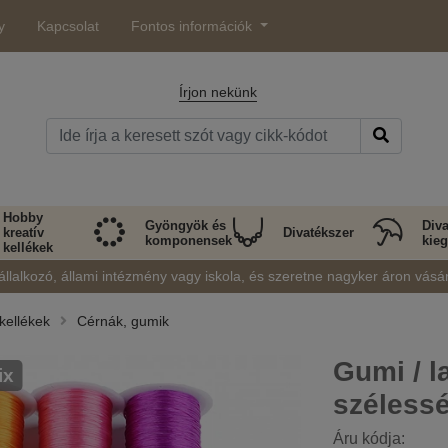
y
Kapcsolat
Fontos információk
Írjon nekünk
Hobby
Gyöngyök és
Diva
kreatív
Divatékszer
komponensek
kieg
kellékek
állalkozó, állami intézmény vagy iskola, és szeretne nagyker áron vásá
kellékek
Cérnák, gumik
Gumi / l
ix
széless
Áru kódja: