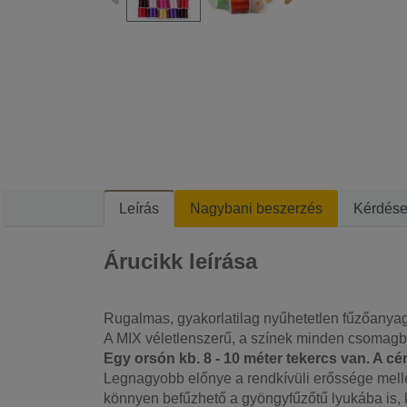
Leírás
Nagybani beszerzés
Kérdés
Árucikk leírása
Rugalmas, gyakorlatilag nyűhetetlen fűzőanyag
A MIX véletlenszerű, a színek minden csomagba
Egy orsón kb. 8 - 10 méter tekercs van. A cé
Legnagyobb előnye a rendkívüli erőssége mellet
könnyen befűzhető a gyöngyfűzőtű lyukába is, k