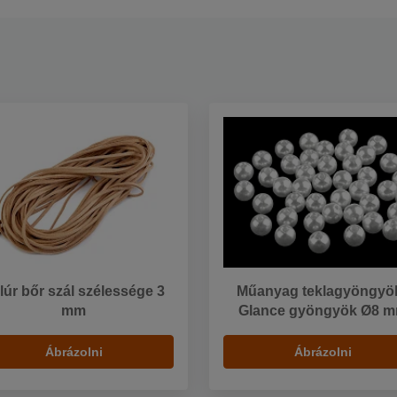
lúr bőr szál szélessége 3
Műanyag teklagyöngyök
mm
Glance gyöngyök Ø8 
Ábrázolni
Ábrázolni