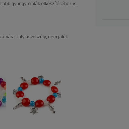
ltabb gyöngyminták elkészítéséhez is.
zámára -folytásveszély, nem játék