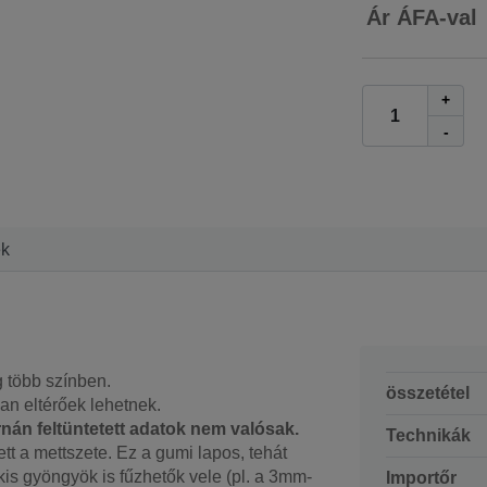
Ár ÁFA-val
+
-
ek
 több színben.
összetétel
n eltérőek lehetnek.
rnán feltüntetett adatok nem valósak.
Technikák
t a mettszete. Ez a gumi lapos, tehát
is gyöngyök is fűzhetők vele (pl. a 3mm-
Importőr