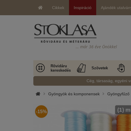
Cikkek
Inspiráció
Ajándék utalván
… már 36 éve Önökkel
Rövidáru
Szövetek
kereskedés
Cég, társaság, egyéni v
Gyöngyök és komponensek
Gyöngyfűző 
(1) m
-15%