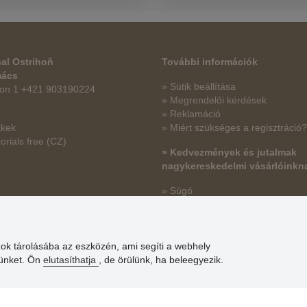
al Ostrihoň
További információk
mács
» Sütik beállítása
fon 1 +421 903190224
» Megrendelői kérdések
» Reklamáció
kkek
» Miért szükséges a regisztráció?
orials free
(CZ)
» Kedvezmények és jutalmak
nagykereskedelmi vásárlóinkn
» Súgó
zok tárolásába az eszközén, ami segíti a webhely
günket. Ön
elutasíthatja
, de örülünk, ha beleegyezik.
© Stoklasa textilní galanterie s.r.o. 2026.