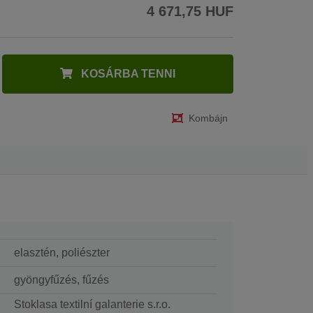
4 671,75 HUF
KOSÁRBA TENNI
Kombájn
elasztén, poliészter
gyöngyfűzés, fűzés
Stoklasa textilní galanterie s.r.o.