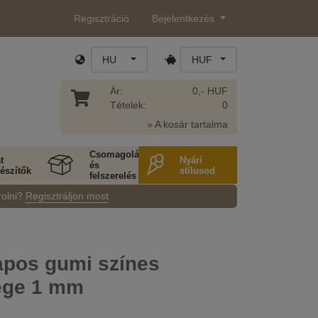
Regisztráció
Bejelentkezés
HU
HUF
Ár:
0,- HUF
Tételek:
0
» A kosár tartalma
Csomagolás
t
Nyári
és
észítők
stílusod
felszerelés
rolni?
Regisztráljon most
apos gumi színes
ége 1 mm