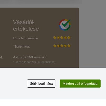
Vásárlók
értékelése
Excellent service
Thank you.
Aktuális 159 recenzió
ak
* Nem ellenőrizzük a recenziókat
Sütik beállítása
Minden süti elfogadása