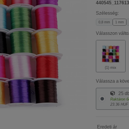
440545_11761
Szélesség:
0,8 mm
1 mm
Válasszon válto
(1) mix
Válassza a köv
25 db
Raktáron
6
23.36 HUF
Eredeti ár