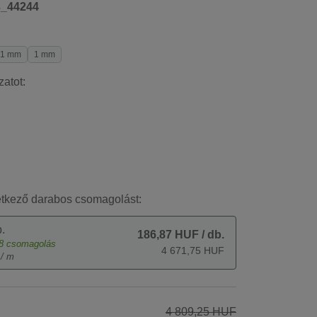
3_44244
1 mm
1 mm
zatot:
etkező darabos csomagolást:
.
186,87 HUF
/ db.
8
csomagolás
4 671,75 HUF
 / m
4 809,25 HUF