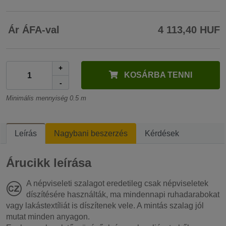
Ár ÁFA-val
4 113,40 HUF
+
KOSÁRBA TENNI
-
Minimális mennyiség 0.5 m
Leírás
Nagybani beszerzés
Kérdések
Árucikk leírása
A népviseleti szalagot eredetileg csak népviseletek
díszítésére használták, ma mindennapi ruhadarabokat
vagy lakástextíliát is díszítenek vele. A mintás szalag jól
mutat minden anyagon.