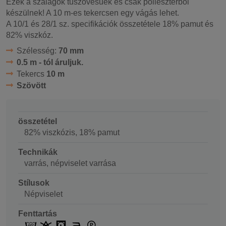
Ezek a szalagok tűszövésűek és csak poliészterből
készülnek! A 10 m-es tekercsen egy vágás lehet.
A 10/1 és 28/1 sz. specifikációk összetétele 18% pamut és
82% viszkóz.
Szélesség:
70 mm
0.5 m - tól áruljuk.
Tekercs
10 m
Szövött
összetétel
82% viszkózis, 18% pamut
Technikák
varrás, népviselet varrása
Stílusok
Népviselet
Fenttartás