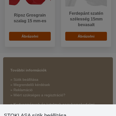
Ferdepánt szatén
Ripsz Grosgrain
szélesség 15mm
szalag 15 mm-es
bevasalt
Ábrázolni
Ábrázolni
További információk
» Sütik beállítása
» Megrendelői kérdések
» Reklamáció
» Miért szükséges a regisztráció?
» Kedvezmények és jutalmak nagykereskedelmi
vásárlóinknak
STOKLASA sütik beállítása