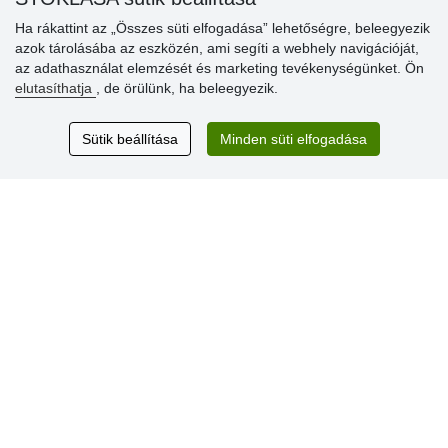
» Súgó
Ha rákattint az „Összes süti elfogadása” lehetőségre, beleegyezik
azok tárolásába az eszközén, ami segíti a webhely navigációját,
az adathasználat elemzését és marketing tevékenységünket. Ön
Vásárlók
elutasíthatja
, de örülünk, ha beleegyezik.
értékelése
Sütik beállítása
Minden süti elfogadása
Excellent service
Thank you.
Aktuális 159 recenzió
* Nem ellenőrizzük a recenziókat