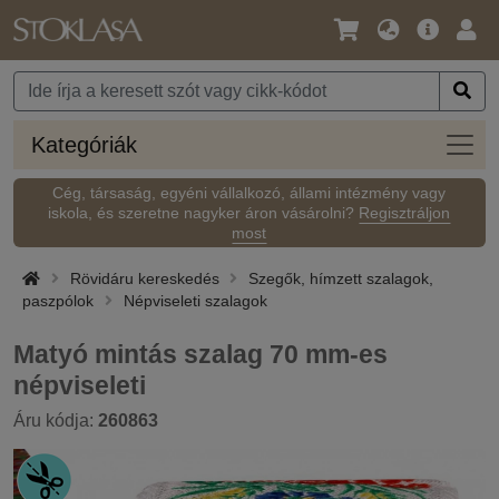
Nyelv
Fő
Beje
/
ajánlat
Pénznem
Kateg
Kategóriák
Cég, társaság, egyéni vállalkozó, állami intézmény vagy
iskola, és szeretne nagyker áron vásárolni?
Regisztráljon
most
Rövidáru kereskedés
Szegők, hímzett szalagok,
paszpólok
Népviseleti szalagok
Matyó mintás szalag 70 mm-es
népviseleti
Áru kódja:
260863