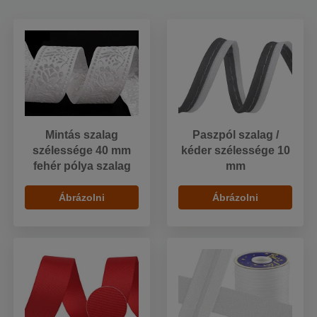
Mintás szalag
Paszpól szalag /
szélessége 40 mm
kéder szélessége 10
fehér pólya szalag
mm
Ábrázolni
Ábrázolni