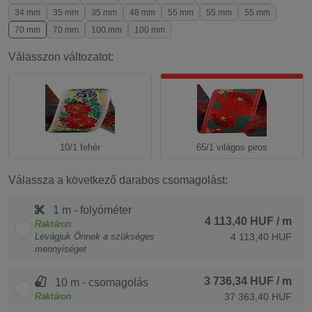
34 mm
35 mm
35 mm
48 mm
55 mm
55 mm
55 mm
70 mm
70 mm
100 mm
100 mm
Válasszon változatot:
10/1 fehér
65/1 világos piros
Válassza a következő darabos csomagolást:
1 m - folyóméter
4 113,40 HUF
/ m
Raktáron
Levágjuk Önnek a szükséges
4 113,40 HUF
mennyiséget
3 736,34 HUF
/ m
10 m - csomagolás
Raktáron
37 363,40 HUF