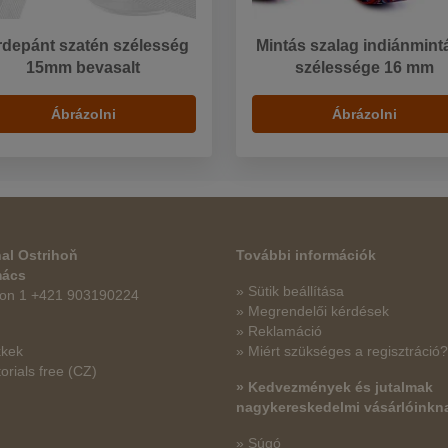
rdepánt szatén szélesség
Mintás szalag indiánmint
15mm bevasalt
szélessége 16 mm
Ábrázolni
Ábrázolni
al Ostrihoň
További információk
mács
» Sütik beállítása
fon 1 +421 903190224
» Megrendelői kérdések
» Reklamáció
kkek
» Miért szükséges a regisztráció?
orials free
(CZ)
» Kedvezmények és jutalmak
nagykereskedelmi vásárlóinkn
» Súgó