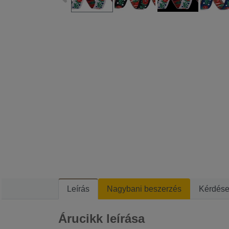
Leírás
Nagybani beszerzés
Kérdés
Árucikk leírása