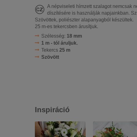
A népviseleti hímzett szalagot nemcsak n
díszítésére is használják napjainkban. 
Szövöttek, poliészter alapanyagból készültek.
25 m-es tekercsben árusítjuk.
Szélesség:
18 mm
1 m - tól áruljuk.
Tekercs
25 m
Szövött
Inspiráció