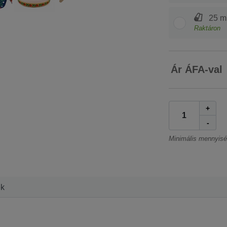
25 m
Raktáron
Ár ÁFA-val
+
-
Minimális mennyis
ek