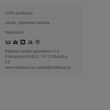
100% poliészter
varrás, népviselet varrása
Népviselet
Stoklasa textilní galanterie s.r.o.
Průmyslová 934/13, 747 23 Bolatice,
CZ
www.stoklasa.hu, eshop@stoklasa.hu