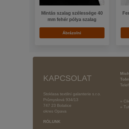
Mintás szalag szélessége 40
Fe
mm fehér pólya szalag
Ábrázolni
Mich
KAPCSOLAT
Tol
Tele
Stoklasa textilní galanterie s.r.o.
Průmyslová 934/13
» Ci
747 23 Bolatice
» Tut
okres Opava
RÓLUNK