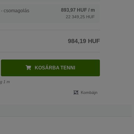
893,97 HUF
/ m
 - csomagolás
22 349,25 HUF
984,19 HUF
KOSÁRBA TENNI
ég 1 m
Kombájn