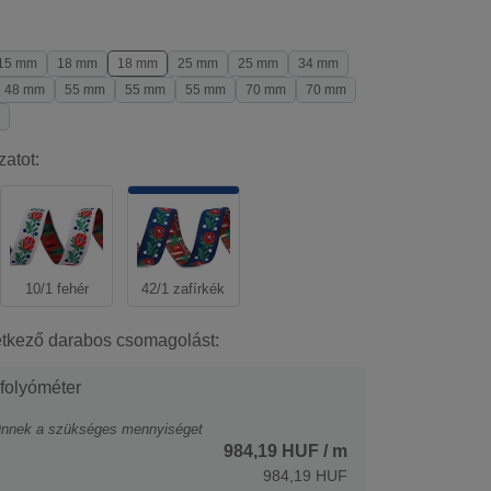
15 mm
18 mm
18 mm
25 mm
25 mm
34 mm
48 mm
55 mm
55 mm
55 mm
70 mm
70 mm
zatot:
10/1 fehér
42/1 zafírkék
etkező darabos csomagolást:
 folyóméter
Önnek a szükséges mennyiséget
984,19 HUF
/ m
984,19 HUF