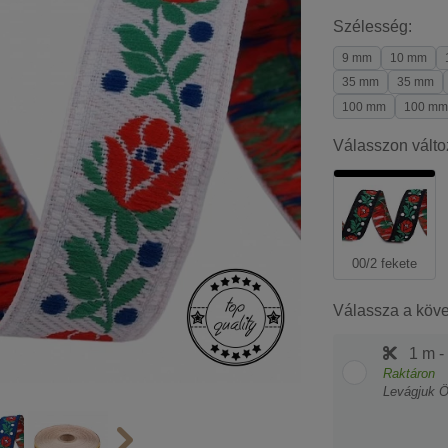
Szélesség:
9 mm
10 mm
35 mm
35 mm
100 mm
100 mm
Válasszon válto
00/2 fekete
Válassza a köv
1 m -
Raktáron
Levágjuk 