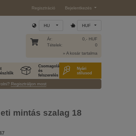
Regisztráció
Bejelentkezés
HU
HUF
Ár:
0,- HUF
Tételek:
0
» A kosár tartalma
Csomagolás
t
Nyári
és
észítők
stílusod
felszerelés
rolni?
Regisztráljon most
eti mintás szalag 18
47