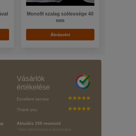
ával
Monofil szalag szélessége 40
mm
Ábrázolni
Vásárlók
értékelése
Excellent service
Thank you.
Aktuális 159 recenzió
ak
* Nem ellenőrizzük a recenziókat