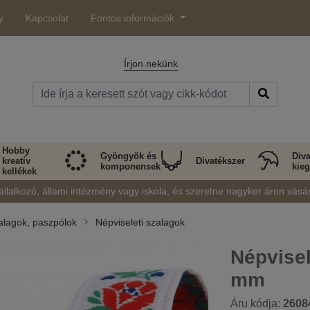
y
Kapcsolat
Fontos információk
Írjon nekünk
Hobby
Gyöngyök és
Diva
kreatív
Divatékszer
komponensek
kieg
kellékek
állalkozó, állami intézmény vagy iskola, és szeretne nagyker áron vásá
alagok, paszpólok
Népviseleti szalagok
Népvisel
mm
Áru kódja:
2608