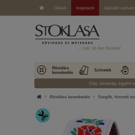
Cikkek
Inspiráció
Ajándék utalván
… már 36 éve Önökkel
Rövidáru
Szövetek
kereskedés
Cég, társaság, egyéni v
Rövidáru kereskedés
Szegők, hímzett sz