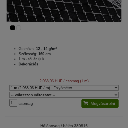
Gramázs:
12 - 14 g/m²
Szélesség:
160 cm
1 m - tól áruljuk.
Dekorációs
2 068,06 HUF
/ csomag (1 m)
csomag
Megvásárolni
Hálóanyag / bélés 380816