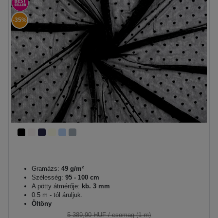
-35%
Gramázs:
49 g/m²
Szélesség:
95 - 100 cm
A pötty átmérője:
kb. 3 mm
0.5 m - tól áruljuk.
Öltöny
5 389,90 HUF
/ csomag (1 m)