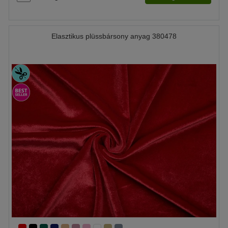
Elasztikus plüssbársony anyag 380478