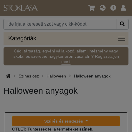
Nyelv
Fő
Beje
/
ajánlat
Pénznem
Kateg
Kategóriák
Cég, társaság, egyéni vállalkozó, állami intézmény vagy
iskola, és szeretne nagyker áron vásárolni?
Regisztráljon
most
Színes ösz
Halloween
Halloween anyagok
Halloween anyagok
Szűrés és rendezés
ÖTLET: Tüntessék fel a termékeket
színek,