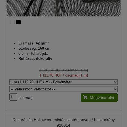
Gramázs:
42 g/m²
Szélesség:
160 cm
0.5 m - tól áruljuk.
Ruházati, dekoratív
1 236,34 HUF
/ csomag (1 m)
1 112,70 HUF
/ csomag (1 m)
csomag
Megvásárolni
Dekorációs Halloween mintás szatén anyag / boszorkány
920014