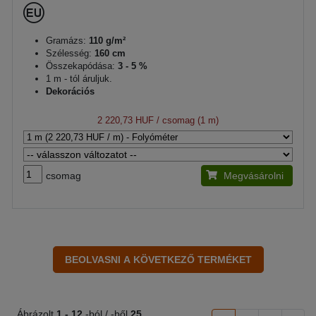
Gramázs:
110 g/m²
Szélesség:
160 cm
Összekapódása:
3 - 5 %
1 m - tól áruljuk.
Dekorációs
2 220,73 HUF
/ csomag (1 m)
csomag
Megvásárolni
Ábrázolt
1 -
12
-ból / -ből
25