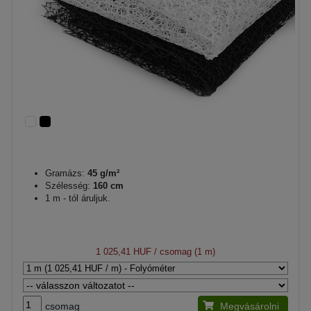
Gramázs:
45 g/m²
Szélesség:
160 cm
1 m - tól áruljuk.
1 025,41 HUF
/ csomag (1 m)
csomag
Megvásárolni