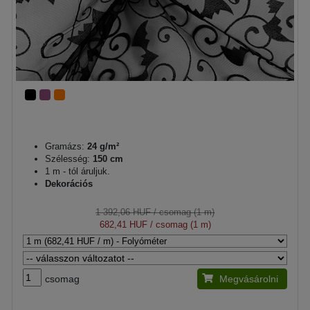
Gramázs:
24 g/m²
Szélesség:
150 cm
1 m - tól áruljuk.
Dekorációs
1 392,06 HUF
/ csomag (1 m)
682,41 HUF
/ csomag (1 m)
csomag
Megvásárolni