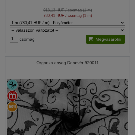
918,13 HUF
/ csomag (1 m)
780,41 HUF
/ csomag (1 m)
csomag
Megvásárolni
Organza anyag Denevér 920011
-50%