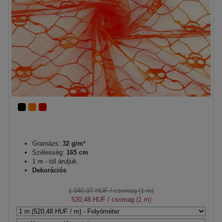
Gramázs:
32 g/m²
Szélesség:
165 cm
1 m - tól áruljuk.
Dekorációs
1 040,97 HUF
/ csomag (1 m)
520,48 HUF
/ csomag (1 m)