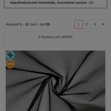
képzőművészeti technikák, összetétel szerint
, stb.
Ábrázolt
1 -
12
-ból / -ből
25
1
2
3
3 Kemény tüll 180935
-10%