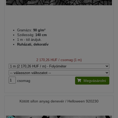
Gramázs:
90 g/m²
Szélesség:
140 cm
1 m - tól áruljuk.
Ruházati, dekoratív
2 170,26 HUF
/ csomag (1 m)
csomag
Megvásárolni
Kötött sifon anyag denevér / Helloween 920230