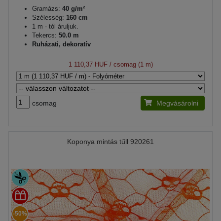
Gramázs:
40 g/m²
Szélesség:
160 cm
1 m - tól áruljuk.
Tekercs:
50.0 m
Ruházati, dekoratív
1 110,37 HUF
/ csomag (1 m)
csomag
Megvásárolni
Koponya mintás tűll 920261
-50%