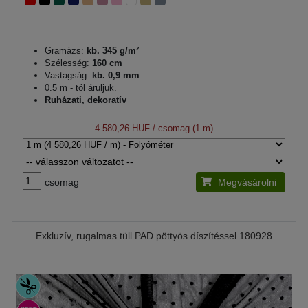
Gramázs:
kb. 345 g/m²
Szélesség:
160 cm
Vastagság:
kb. 0,9 mm
0.5 m - tól áruljuk.
Ruházati, dekoratív
4 580,26 HUF
/ csomag (1 m)
csomag
Megvásárolni
Exkluzív, rugalmas tüll PAD pöttyös díszítéssel 180928