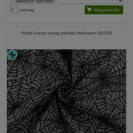
csomag
Megvásárolni
Kötött lurexsz anyag pókháló Halloween 920236