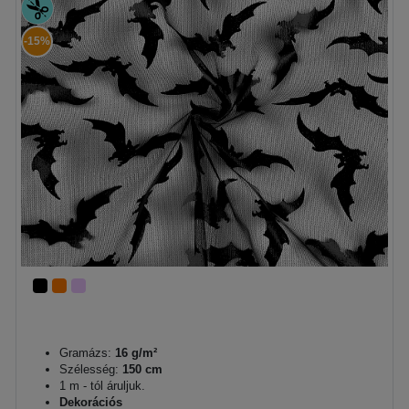
-15%
Gramázs:
16 g/m²
Szélesség:
150 cm
1 m - tól áruljuk.
Dekorációs