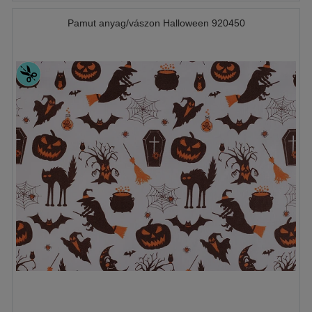
Pamut anyag/vászon Halloween 920450