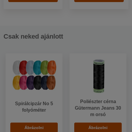
Csak neked ajánlott
Poliészter cérna
Spirálcipzár No 5
Gütermann Jeans 30
folyóméter
m orsó
Ábrázolni
Ábrázolni