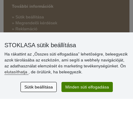
További információk
» Sütik beállítása
» Megrendelői kérdések
» Reklamáció
» Miért szükséges a regisztráció?
STOKLASA sütik beállítása
» Kedvezmények és jutalmak nagykereskedelmi
vásárlóinknak
Ha rákattint az „Összes süti elfogadása” lehetőségre, beleegyezik
azok tárolásába az eszközén, ami segíti a webhely navigációját,
» Súgó
az adathasználat elemzését és marketing tevékenységünket. Ön
elutasíthatja
, de örülünk, ha beleegyezik.
Vásárlók
Sütik beállítása
Minden süti elfogadása
értékelése
Excellent service
Thank you.
Aktuális 159 recenzió
* Nem ellenőrizzük a recenziókat