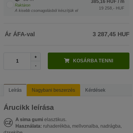
385,16 HUF
/ m
Raktáron
19 258,- HUF
A kisebb csomagolásból készítjük el
Ár ÁFA-val
3 287,45 HUF
+
KOSÁRBA TENNI
-
Leírás
Nagybani beszerzés
Kérdések
Árucikk leírása
A sima gumi
elasztikus.
Használata:
ruhaderékba, mellvonalba, nadrágba,
dzsekibe.