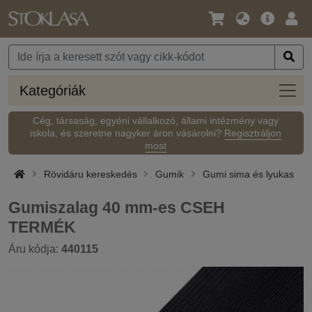
Nyelv
Fő
Beje
/
ajánlat
Pénznem
Kateg
Kategóriák
Cég, társaság, egyéni vállalkozó, állami intézmény vagy
iskola, és szeretne nagyker áron vásárolni?
Regisztráljon
most
Rövidáru kereskedés
Gumik
Gumi sima és lyukas
Gumiszalag 40 mm-es CSEH
TERMÉK
Áru kódja:
440115