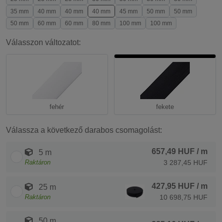
35 mm
40 mm
40 mm
40 mm
45 mm
50 mm
50 mm
50 mm
60 mm
60 mm
80 mm
100 mm
100 mm
Válasszon változatot:
fehér
fekete
Válassza a következő darabos csomagolást:
657,49 HUF
/ m
5 m
Raktáron
3 287,45 HUF
427,95 HUF
/ m
25 m
Raktáron
10 698,75 HUF
50 m