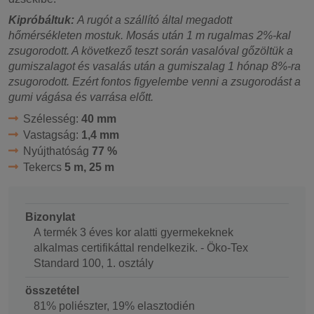
Kipróbáltuk:
A rugót a szállító által megadott
hőmérsékleten mostuk. Mosás után 1 m rugalmas 2%-kal
zsugorodott. A következő teszt során vasalóval gőzöltük a
gumiszalagot és vasalás után a gumiszalag 1 hónap 8%-ra
zsugorodott. Ezért fontos figyelembe venni a zsugorodást a
gumi vágása és varrása előtt.
Szélesség:
40 mm
Vastagság:
1,4 mm
Nyújthatóság
77 %
Tekercs
5 m, 25 m
Bizonylat
A termék 3 éves kor alatti gyermekeknek
alkalmas certifikáttal rendelkezik. - Öko-Tex
Standard 100, 1. osztály
összetétel
81% poliészter, 19% elasztodién