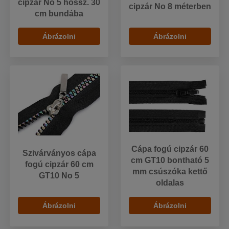
cipzár No 5 hossz. 30
cipzár No 8 méterben
cm bundába
Ábrázolni
Ábrázolni
Cápa fogú cipzár 60
Szivárványos cápa
cm GT10 bontható 5
fogú cipzár 60 cm
mm csúszóka kettő
GT10 No 5
oldalas
Ábrázolni
Ábrázolni