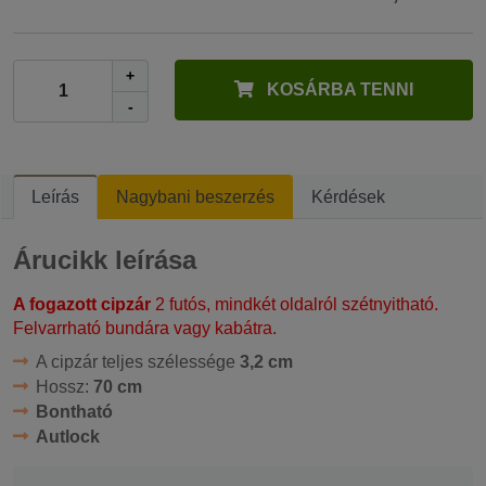
+
KOSÁRBA TENNI
-
Leírás
Nagybani beszerzés
Kérdések
Árucikk leírása
A fogazott cipzár
2 futós, mindkét oldalról szétnyitható.
Felvarrható bundára vagy kabátra.
A cipzár teljes szélessége
3,2 cm
Hossz:
70 cm
Bontható
Autlock