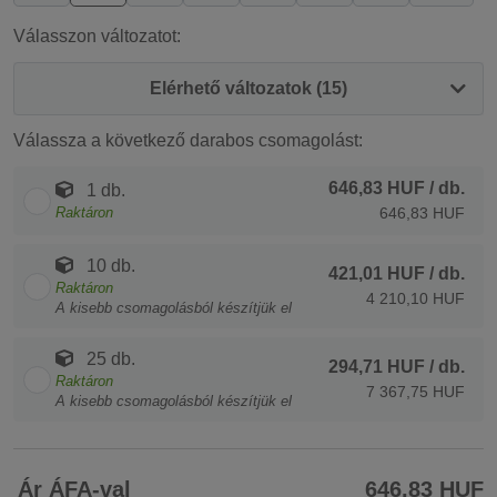
Válasszon változatot:
Elérhető változatok (15)
Válassza a következő darabos csomagolást:
646,83 HUF
/ db.
1 db.
Raktáron
646,83 HUF
10 db.
421,01 HUF
/ db.
Raktáron
4 210,10 HUF
A kisebb csomagolásból készítjük el
25 db.
294,71 HUF
/ db.
Raktáron
7 367,75 HUF
A kisebb csomagolásból készítjük el
Ár ÁFA-val
646,83 HUF