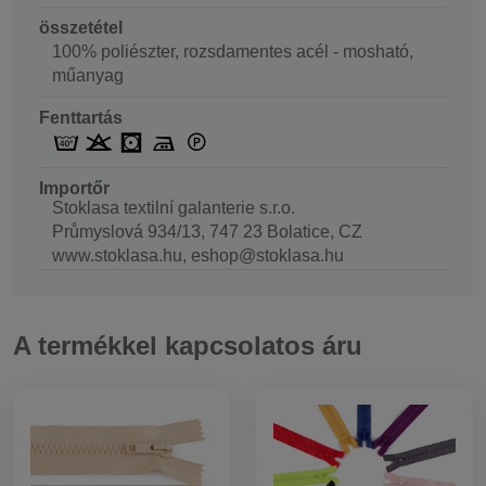
összetétel
100% poliészter, rozsdamentes acél - mosható,
műanyag
Fenttartás
Importőr
Stoklasa textilní galanterie s.r.o.
Průmyslová 934/13, 747 23 Bolatice, CZ
www.stoklasa.hu, eshop@stoklasa.hu
A termékkel kapcsolatos áru