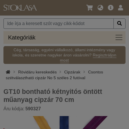
Nyelv
Fő
Beje
/
ajánlat
Pénznem
Kateg
Kategóriák
Cég, társaság, egyéni vállalkozó, állami intézmény vagy
iskola, és szeretne nagyker áron vásárolni?
Regisztráljon
most
Rövidáru kereskedés
Cipzárak
Csontos
szétválasztható cipzár No 5 széles 2 futóval
GT10 bontható kétnyitós öntött
műanyag cipzár 70 cm
Áru kódja:
590327