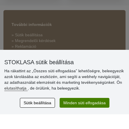
További információk
» Sütik beállítása
» Megrendelői kérdések
» Reklamáció
» Miért szükséges a regisztráció?
STOKLASA sütik beállítása
» Kedvezmények és jutalmak nagykereskedelmi
vásárlóinknak
Ha rákattint az „Összes süti elfogadása” lehetőségre, beleegyezik
azok tárolásába az eszközén, ami segíti a webhely navigációját,
» Súgó
az adathasználat elemzését és marketing tevékenységünket. Ön
elutasíthatja
, de örülünk, ha beleegyezik.
Vásárlók
Sütik beállítása
Minden süti elfogadása
értékelése
Excellent service
Thank you.