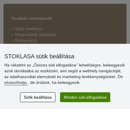
További információk
» Sütik beállítása
» Megrendelői kérdések
» Reklamáció
» Miért szükséges a regisztráció?
STOKLASA sütik beállítása
» Kedvezmények és jutalmak nagykereskedelmi
vásárlóinknak
Ha rákattint az „Összes süti elfogadása” lehetőségre, beleegyezik
azok tárolásába az eszközén, ami segíti a webhely navigációját,
» Súgó
az adathasználat elemzését és marketing tevékenységünket. Ön
elutasíthatja
, de örülünk, ha beleegyezik.
Vásárlók
Sütik beállítása
Minden süti elfogadása
értékelése
Excellent service
Thank you.