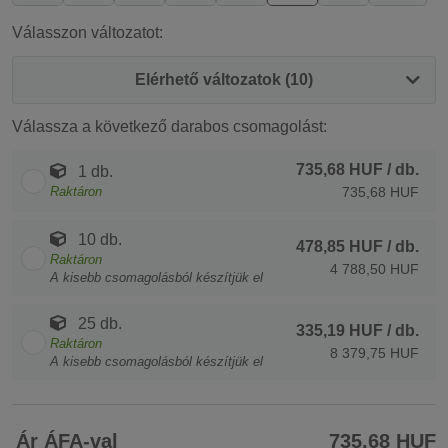
Válasszon változatot:
Elérhető változatok (10)
Válassza a következő darabos csomagolást:
735,68 HUF
/ db.
1 db.
Raktáron
735,68 HUF
10 db.
478,85 HUF
/ db.
Raktáron
4 788,50 HUF
A kisebb csomagolásból készítjük el
25 db.
335,19 HUF
/ db.
Raktáron
8 379,75 HUF
A kisebb csomagolásból készítjük el
Ár ÁFA-val
735,68 HUF