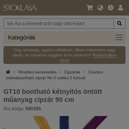
Nyelv
Fő
Beje
/
ajánlat
Pénznem
Kateg
Kategóriák
Cég, társaság, egyéni vállalkozó, állami intézmény vagy
iskola, és szeretne nagyker áron vásárolni?
Regisztráljon
most
Rövidáru kereskedés
Cipzárak
Csontos
szétválasztható cipzár No 5 széles 2 futóval
GT10 bontható kétnyitós öntött
műanyag cipzár 90 cm
Áru kódja:
590385