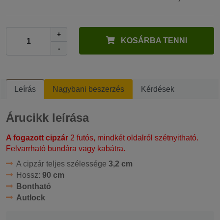
+
KOSÁRBA TENNI
-
Leírás
Nagybani beszerzés
Kérdések
Árucikk leírása
A fogazott cipzár
2 futós, mindkét oldalról szétnyitható.
Felvarrható bundára vagy kabátra.
A cipzár teljes szélessége
3,2 cm
Hossz:
90 cm
Bontható
Autlock