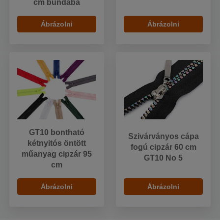
cm bundába
Ábrázolni
Ábrázolni
GT10 bontható
Szivárványos cápa
kétnyitós öntött
fogú cipzár 60 cm
műanyag cipzár 95
GT10 No 5
cm
Ábrázolni
Ábrázolni