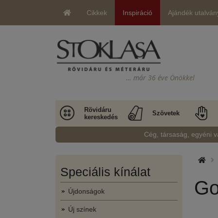
Cikkek
Inspiráció
Ajándék utalván
… már 36 éve Önökkel
Rövidáru
Szövetek
kereskedés
Cég, társaság, egyéni v
Speciális kínálat
Go
Újdonságok
Új színek