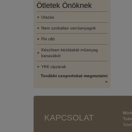
Ötletek Önöknek
Utazás
Nem szokatlan varróanyagok
Pin olló
Készítsen kézitáskát műanyag
kanavából
YKK cipzárak
További csoportokat megmutatni
»
Mich
KAPCSOLAT
Tol
Tele