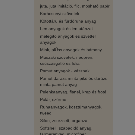
juta, juta imitáció, filc, mosható papír
Karácsonyi szövetek
Kötöttáru és fürdőruha anyag
Len anyagok és len utánzat
melegítő anyagok és szvetter
anyagok
Mink, plŰss anyagok és bársony
Műszaki szövetek, neoprén,
csúszásgátló és fólia
Pamut anyagok - vásznak
Pamut darázs minta piké és darázs
minta pamut anyag
Pelenkaanyag, flanel, krep és froté
Polár, szörme
Ruhaanyagok, kosztümanyagok,
tweed
Sifon, zsorzsett, organza
Softshell, szabadidő anyag,
farmeranyag, microfiber