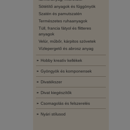
Sötétítő anyagok és fűggönyök
Szatén és pamutszatén
Természetes ruhaanyagok
Tüll, francia fátyol és flitteres
anyagok
Velúr, műbőr, kárpitos szövetek
Vízlepergető és abrosz anyag
Hobby kreatív kellékek
Gyöngyök és komponensek
Divatékszer
Divat kiegészítők
Csomagolás és felszerelés
Nyári stílusod