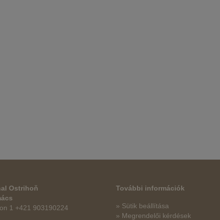
al Ostrihoň
További információk
mács
» Sütik beállítása
fon 1 +421 903190224
» Megrendelői kérdések