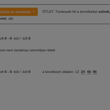
ÖTLET: Tüntessék fel a termékeket
színek
Szűrés és rendezés
rint
, stb.
olt
0 -
0
-ból / -ből
0
port nem tartalmaz semmilyen tételt
olt
0 -
0
-ból / -ből
0
a következő oldalon:
12
24
48
96