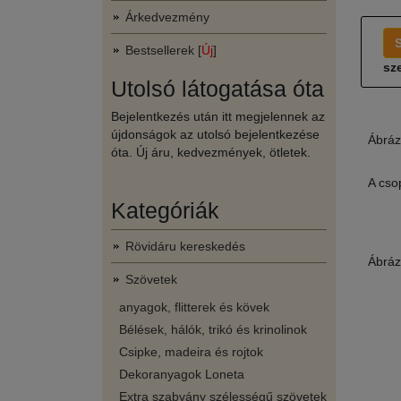
Árkedvezmény
Bestsellerek [
Új
]
sze
Utolsó látogatása óta
Bejelentkezés után itt megjelennek az
újdonságok az utolsó bejelentkezése
Ábráz
óta. Új áru, kedvezmények, ötletek.
A cso
Kategóriák
Rövidáru kereskedés
Ábráz
Szövetek
anyagok, flitterek és kövek
Bélések, hálók, trikó és krinolinok
Csipke, madeira és rojtok
Dekoranyagok Loneta
Extra szabvány szélességű szövetek