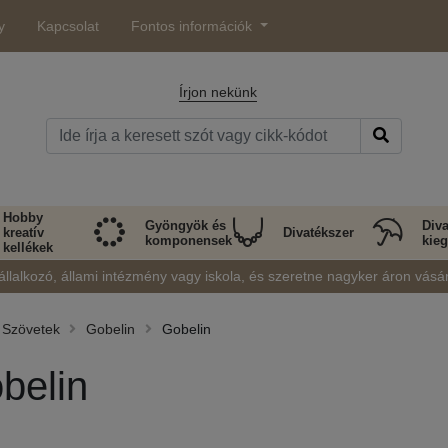
y
Kapcsolat
Fontos információk
Írjon nekünk
Hobby
Gyöngyök és
Diva
kreatív
Divatékszer
komponensek
kieg
kellékek
állalkozó, állami intézmény vagy iskola, és szeretne nagyker áron vásá
Szövetek
Gobelin
Gobelin
belin