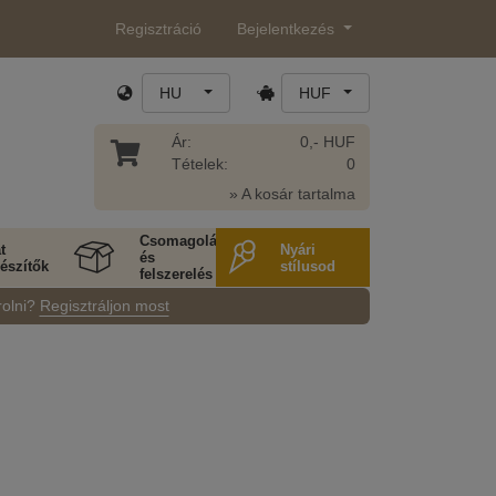
Regisztráció
Bejelentkezés
HU
HUF
Ár:
0,- HUF
Tételek:
0
» A kosár tartalma
Csomagolás
t
Nyári
és
észítők
stílusod
felszerelés
rolni?
Regisztráljon most