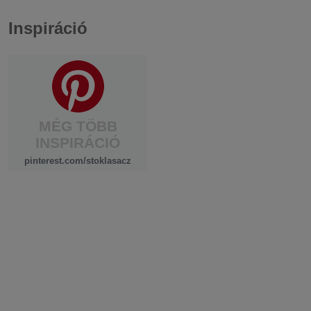
Inspiráció
MÉG TÖBB
INSPIRÁCIÓ
pinterest.com/stoklasacz
1 zacskó
10 zacskó
30 zacskó
1 acélkék sötét