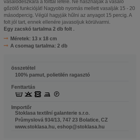
vasalódeszkára a folttal lefelé. Ne használják a vasaló
gőzölő funkcióját! Nagyobb nyomás mellett vasalják 15 - 20
másodpercig. Végül hagyják hűlni az anyagot 15 percig. A
folt jól tart, ennek ellenére javasoljuk körülvarrni.
Egy zacskó tartalma
2 db folt
.
Méretek:
13 x 18 cm
A csomag tartalma:
2 db
összetétel
100% pamut, polietilén ragasztó
Fenttartás
Importőr
Stoklasa textilní galanterie s.r.o.
Průmyslová 934/13, 747 23 Bolatice, CZ
www.stoklasa.hu, eshop@stoklasa.hu