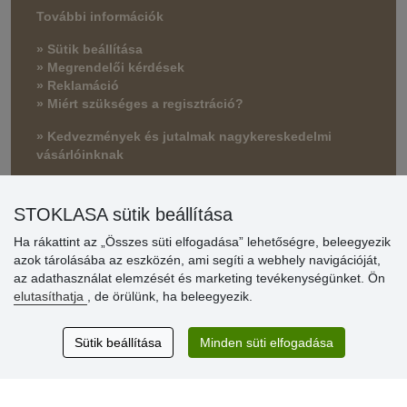
További információk
» Sütik beállítása
» Megrendelői kérdések
» Reklamáció
» Miért szükséges a regisztráció?
» Kedvezmények és jutalmak nagykereskedelmi
vásárlóinknak
» Súgó
STOKLASA sütik beállítása
Ha rákattint az „Összes süti elfogadása” lehetőségre, beleegyezik
Vásárlók
azok tárolásába az eszközén, ami segíti a webhely navigációját,
értékelése
az adathasználat elemzését és marketing tevékenységünket. Ön
elutasíthatja
, de örülünk, ha beleegyezik.
Excellent service
Thank you.
Sütik beállítása
Minden süti elfogadása
Aktuális 159 recenzió
* Nem ellenőrizzük a recenziókat