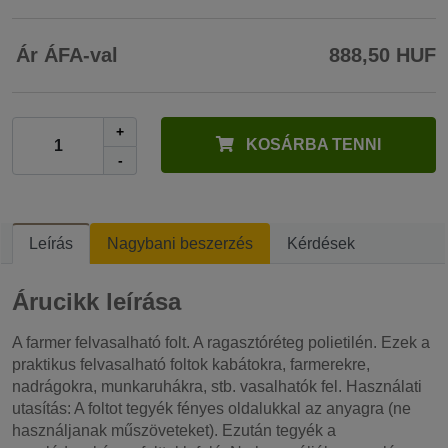
Ár ÁFA-val
888,50 HUF
+
KOSÁRBA TENNI
-
Leírás
Nagybani beszerzés
Kérdések
Árucikk leírása
A farmer felvasalható folt. A ragasztóréteg polietilén. Ezek a
praktikus felvasalható foltok kabátokra, farmerekre,
nadrágokra, munkaruhákra, stb. vasalhatók fel. Használati
utasítás: A foltot tegyék fényes oldalukkal az anyagra (ne
használjanak műszöveteket). Ezután tegyék a