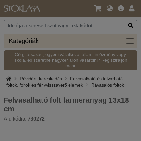
Nyelv
Fő
Beje
/
ajánlat
Pénznem
Kateg
Kategóriák
Cég, társaság, egyéni vállalkozó, állami intézmény vagy
iskola, és szeretne nagyker áron vásárolni?
Regisztráljon
most
Rövidáru kereskedés
Felvasalható és felvarható
foltok, foltok és fényvisszaverő elemek
Rávasalós foltok
Felvasalható folt farmeranyag 13x18
cm
Áru kódja:
730272