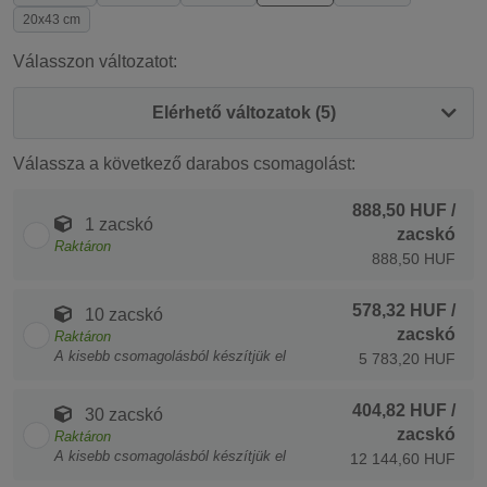
20x43 cm
Válasszon változatot:
Elérhető változatok (5)
Válassza a következő darabos csomagolást:
888,50 HUF
/
1 zacskó
zacskó
Raktáron
888,50 HUF
578,32 HUF
/
10 zacskó
zacskó
Raktáron
A kisebb csomagolásból készítjük el
5 783,20 HUF
404,82 HUF
/
30 zacskó
zacskó
Raktáron
A kisebb csomagolásból készítjük el
12 144,60 HUF