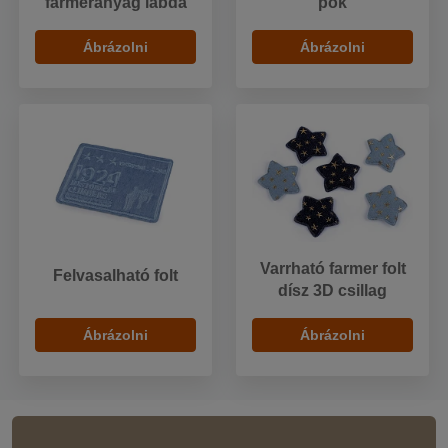
farmeranyag labda
pók
Ábrázolni
Ábrázolni
Varrható farmer folt
Felvasalható folt
dísz 3D csillag
Ábrázolni
Ábrázolni