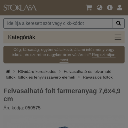
Nyelv
Fő
Beje
/
ajánlat
Pénznem
Kateg
Kategóriák
Cég, társaság, egyéni vállalkozó, állami intézmény vagy
iskola, és szeretne nagyker áron vásárolni?
Regisztráljon
most
Rövidáru kereskedés
Felvasalható és felvarható
foltok, foltok és fényvisszaverő elemek
Rávasalós foltok
Felvasalható folt farmeranyag 7,6x4,9
cm
Áru kódja:
050575