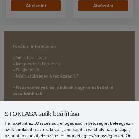
Ábrázolni
Ábrázolni
További információk
» Sütik beállítása
» Megrendelői kérdések
» Reklamáció
» Miért szükséges a regisztráció?
» Kedvezmények és jutalmak nagykereskedelmi
vásárlóinknak
» Súgó
STOKLASA sütik beállítása
Ha rákattint az „Összes süti elfogadása” lehetőségre, beleegyezik
Vásárlók
azok tárolásába az eszközén, ami segíti a webhely navigációját,
értékelése
az adathasználat elemzését és marketing tevékenységünket. Ön