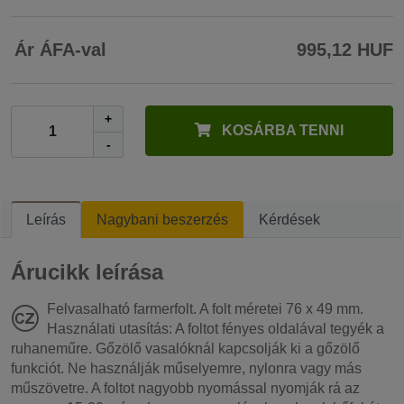
Ár ÁFA-val
995,12 HUF
+
KOSÁRBA TENNI
-
Leírás
Nagybani beszerzés
Kérdések
Árucikk leírása
Felvasalható farmerfolt. A folt méretei 76 x 49 mm.
Használati utasítás: A foltot fényes oldalával tegyék a
ruhaneműre. Gőzölő vasalóknál kapcsolják ki a gőzölő
funkciót. Ne használják műselyemre, nylonra vagy más
műszövetre. A foltot nagyobb nyomással nyomják rá az