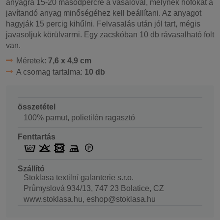
anyagra 15-20 másodpercre a vasalóval, melynek hőfokát a
javítandó anyag minőségéhez kell beállítani. Az anyagot
hagyják 15 percig kihűlni. Felvasalás után jól tart, mégis
javasoljuk körülvarrni. Egy zacskóban 10 db rávasalható folt
van.
Méretek:
7,6 x 4,9 cm
A csomag tartalma:
10 db
összetétel
100% pamut, polietilén ragasztó
Fenttartás
Szállító
Stoklasa textilní galanterie s.r.o.
Průmyslová 934/13, 747 23 Bolatice, CZ
www.stoklasa.hu, eshop@stoklasa.hu