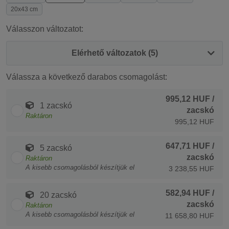
20x43 cm
Válasszon változatot:
Elérhető változatok (5)
Válassza a következő darabos csomagolást:
995,12 HUF
/
1 zacskó
zacskó
Raktáron
995,12 HUF
647,71 HUF
/
5 zacskó
zacskó
Raktáron
A kisebb csomagolásból készítjük el
3 238,55 HUF
582,94 HUF
/
20 zacskó
zacskó
Raktáron
A kisebb csomagolásból készítjük el
11 658,80 HUF