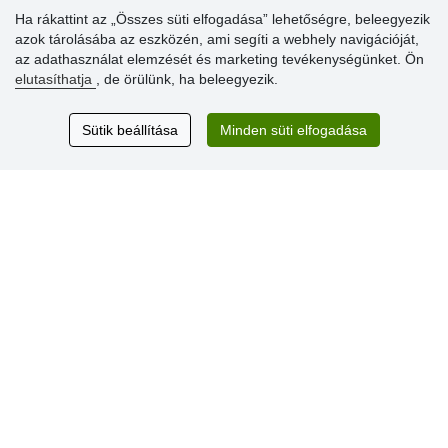
» Súgó
Ha rákattint az „Összes süti elfogadása” lehetőségre, beleegyezik
azok tárolásába az eszközén, ami segíti a webhely navigációját,
az adathasználat elemzését és marketing tevékenységünket. Ön
Vásárlók
elutasíthatja
, de örülünk, ha beleegyezik.
értékelése
Sütik beállítása
Minden süti elfogadása
Excellent service
Thank you.
Aktuális 159 recenzió
* Nem ellenőrizzük a recenziókat