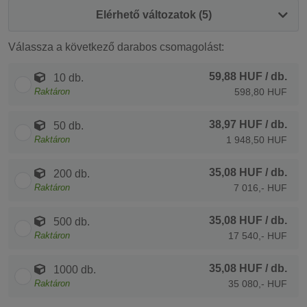
Elérhető változatok (5)
Válassza a következő darabos csomagolást:
59,88 HUF
/ db.
10 db.
Raktáron
598,80 HUF
38,97 HUF
/ db.
50 db.
Raktáron
1 948,50 HUF
35,08 HUF
/ db.
200 db.
Raktáron
7 016,- HUF
35,08 HUF
/ db.
500 db.
Raktáron
17 540,- HUF
35,08 HUF
/ db.
1000 db.
Raktáron
35 080,- HUF