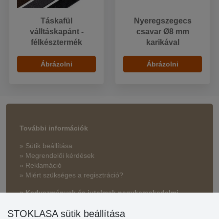
Táskafül
Nyeregszegecs
válltáskapánt -
csavar Ø8 mm
félkésztermék
karikával
Ábrázolni
Ábrázolni
További információk
» Sütik beállítása
» Megrendelői kérdések
» Reklamáció
» Miért szükséges a regisztráció?
» Kedvezmények és jutalmak nagykereskedelmi
vásárlóinknak
STOKLASA sütik beállítása