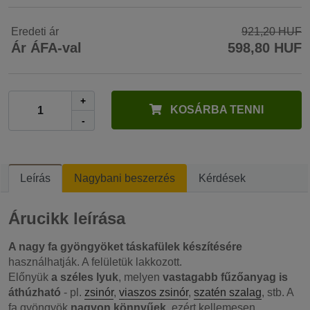
Eredeti ár
921,20 HUF
Ár ÁFA-val
598,80 HUF
+
KOSÁRBA TENNI
-
Leírás
Nagybani beszerzés
Kérdések
Árucikk leírása
A nagy fa gyöngyöket
táskafülek készítésére
használhatják. A felületük lakkozott.
Előnyük
a széles lyuk
, melyen
vastagabb fűzőanyag is
áthúzható
- pl.
zsinór
,
viaszos zsinór
,
szatén szalag
, stb. A
fa gyöngyök
nagyon könnyűek
, ezért kellemesen