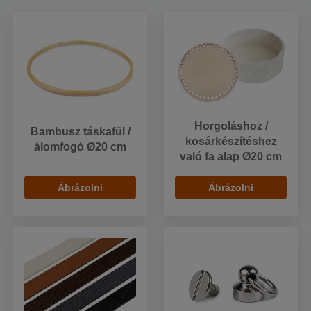
Horgoláshoz /
Bambusz táskafül /
kosárkészítéshez
álomfogó Ø20 cm
való fa alap Ø20 cm
Ábrázolni
Ábrázolni