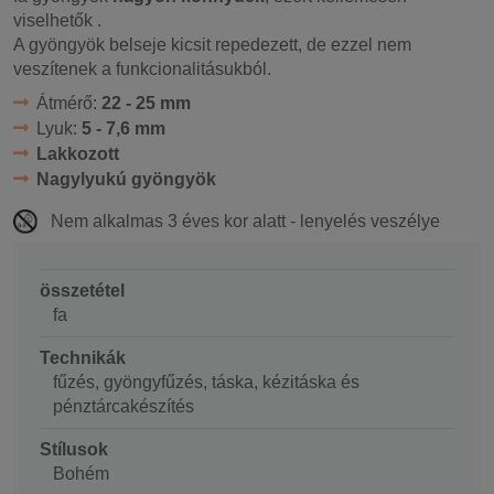
viselhetők .
A gyöngyök belseje kicsit repedezett, de ezzel nem
veszítenek a funkcionalitásukból.
Átmérő:
22 - 25 mm
Lyuk:
5 - 7,6 mm
Lakkozott
Nagylyukú gyöngyök
Nem alkalmas 3 éves kor alatt - lenyelés veszélye
összetétel
fa
Technikák
fűzés, gyöngyfűzés, táska, kézitáska és
pénztárcakészítés
Stílusok
Bohém