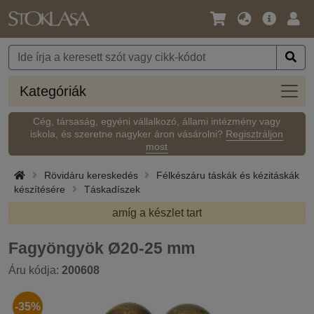
Nyelv
Fő
Beje
/
ajánlat
Pénznem
Kateg
Kategóriák
Cég, társaság, egyéni vállalkozó, állami intézmény vagy
iskola, és szeretne nagyker áron vásárolni?
Regisztráljon
most
Rövidáru kereskedés
Félkészáru táskák és kézitáskák
készítésére
Táskadíszek
amíg a készlet tart
Fagyöngyök Ø20-25 mm
Áru kódja:
200608
-35%