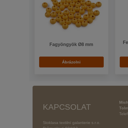
Fe
Fagyöngyök Ø8 mm
Ábrázolni
Mich
KAPCSOLAT
Tol
Tele
Stoklasa textilní galanterie s.r.o.