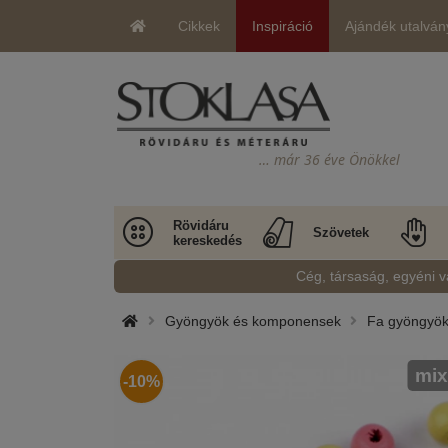
Cikkek
Inspiráció
Ajándék utalván
… már 36 éve Önökkel
Rövidáru
Szövetek
kereskedés
Cég, társaság, egyéni v
Gyöngyök és komponensek
Fa gyöngyö
mix
-10%