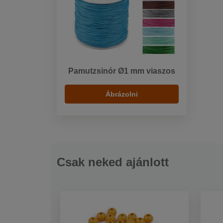
Pamutzsinór Ø1 mm viaszos
Ábrázolni
Csak neked ajánlott