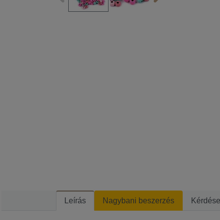
Leírás
Nagybani beszerzés
Kérdés