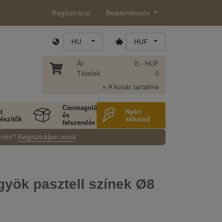
Regisztráció
Bejelentkezés
HU
HUF
Ár:
0,- HUF
Tételek:
0
» A kosár tartalma
Csomagolás
t
Nyári
és
észítők
stílusod
felszerelés
rolni?
Regisztráljon most
yök pasztell színek Ø8