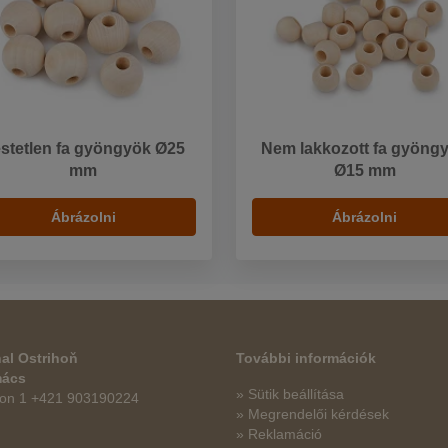
stetlen fa gyöngyök Ø25
Nem lakkozott fa gyöng
mm
Ø15 mm
Ábrázolni
Ábrázolni
al Ostrihoň
További információk
mács
» Sütik beállítása
fon 1 +421 903190224
» Megrendelői kérdések
» Reklamáció