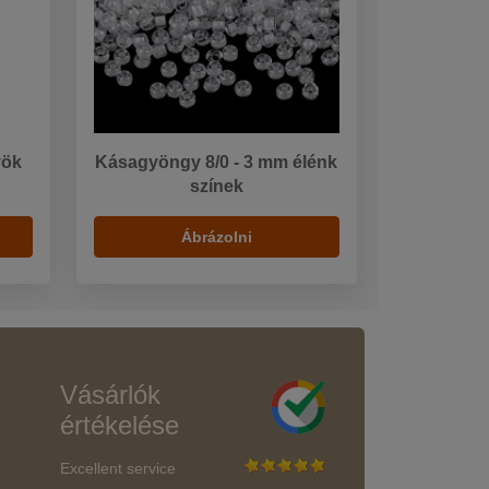
yök
Kásagyöngy 8/0 - 3 mm élénk
színek
Ábrázolni
Vásárlók
értékelése
Excellent service