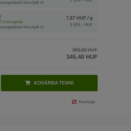
somagolásból készítjük el
g
7,87 HUF
/ g
7
csomagolás
3 935,- HUF
somagolásból készítjük el
383,80 HUF
345,40 HUF
KOSÁRBA TENNI
Kombájn