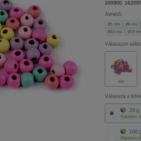
200900_16209
Átmérő:
Ø5 mm
Ø6 mm
Ø16 mm
Ø20 m
Válasszon válto
mix
Válassza a köv
20 g
Raktáron
1
100 
Raktáron
2