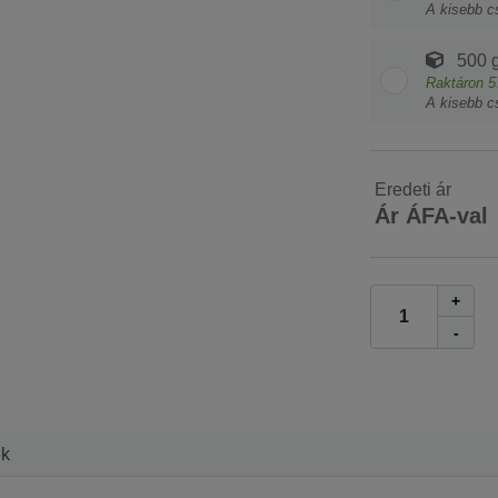
A kisebb c
500 
Raktáron
5
A kisebb c
Eredeti ár
Ár ÁFA-val
+
-
ek