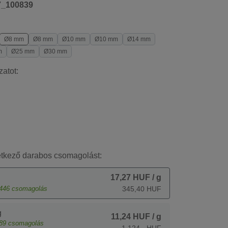
7_100839
Ø8 mm
Ø8 mm
Ø10 mm
Ø10 mm
Ø14 mm
m
Ø25 mm
Ø30 mm
zatot:
etkező darabos csomagolást:
17,27 HUF
/ g
446
csomagolás
345,40 HUF
g
11,24 HUF
/ g
89
csomagolás
1 124,- HUF