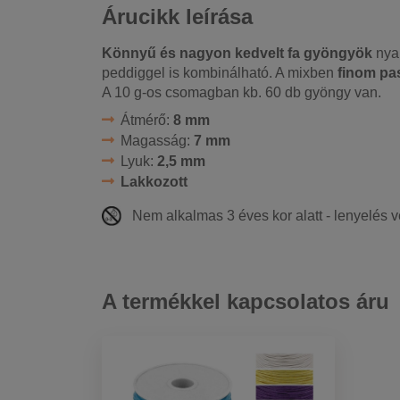
Árucikk leírása
Könnyű és nagyon kedvelt fa gyöngyök
nya
peddiggel is kombinálható. A mixben
finom pas
A 10 g-os csomagban kb. 60 db gyöngy van.
Átmérő:
8 mm
Magasság:
7 mm
Lyuk:
2,5 mm
Lakkozott
Nem alkalmas 3 éves kor alatt - lenyelés 
A termékkel kapcsolatos áru