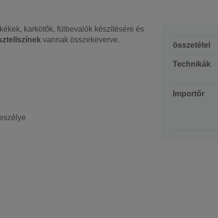
kékek, karkötők, fülbevalók készítésére és
ztellszínek
vannak összekeverve.
összetétel
Technikák
Importőr
veszélye