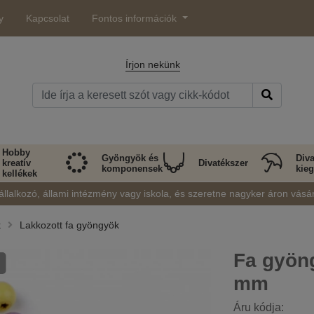
y
Kapcsolat
Fontos információk
Írjon nekünk
Hobby
Gyöngyök és
Diva
kreatív
Divatékszer
komponensek
kieg
kellékek
állalkozó, állami intézmény vagy iskola, és szeretne nagyker áron vásá
k
Lakkozott fa gyöngyök
Fa gyöng
mm
Áru kódja: